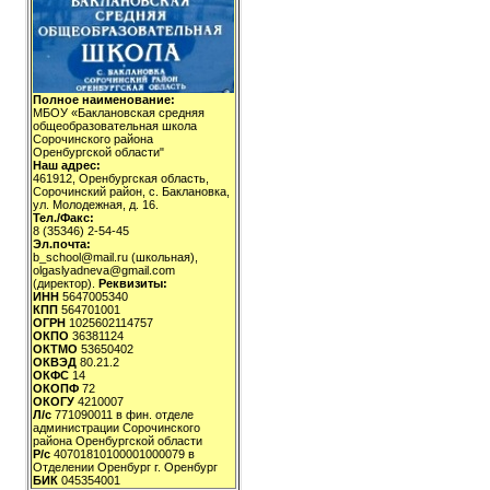
Полное наименование:
МБОУ «Баклановская средняя
общеобразовательная школа
Сорочинского района
Оренбургской области"
Наш адрес:
461912, Оренбургская область,
Сорочинский район, с. Баклановка,
ул. Молодежная, д. 16.
Тел./Факс:
8 (35346) 2-54-45
Эл.почта:
b_school@mail.ru (школьная),
olgaslyadneva@gmail.com
(директор).
Реквизиты:
ИНН
5647005340
КПП
564701001
ОГРН
1025602114757
ОКПО
36381124
ОКТМО
53650402
ОКВЭД
80.21.2
ОКФС
14
ОКОПФ
72
ОКОГУ
4210007
Л/с
771090011 в фин. отделе
администрации Сорочинского
района Оренбургской области
Р/с
40701810100001000079 в
Отделении Оренбург г. Оренбург
БИК
045354001