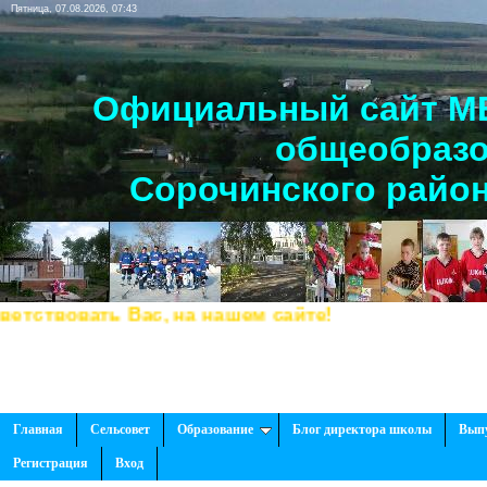
Пятница, 07.08.2026, 07:43
Официальный сайт МБ
общеобразо
Сорочинского район
твовать Вас, на нашем сайте!
Главная
Сельсовет
Образование
Блог директора школы
Вып
Регистрация
Вход