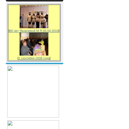
[
80 лет Яковлевой М.Я.06.04.2010
]
[
1 сентября 2008 года
]