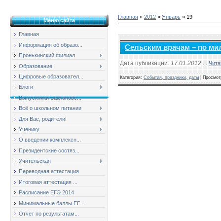
Главная
»
2012
»
Январь
»
19
Меню сайта
Главная
Информация об образо...
Сельским врачам – по ми
Пронькинский филиал
Дата публикации:
17.01.2012
...
Чита
Образование
Цифровые образовател...
Категория:
События, праздники, даты
| Просмот
Блоги
Выпускники Баклановс...
Всё о школьном питании
Для Вас, родители!
Ученику
О введении комплексн...
Президентские состяз...
Учительская
Переводная аттестация
Итоговая аттестация ...
Расписание ЕГЭ 2014
Минимальные баллы ЕГ...
Отчет по результатам...