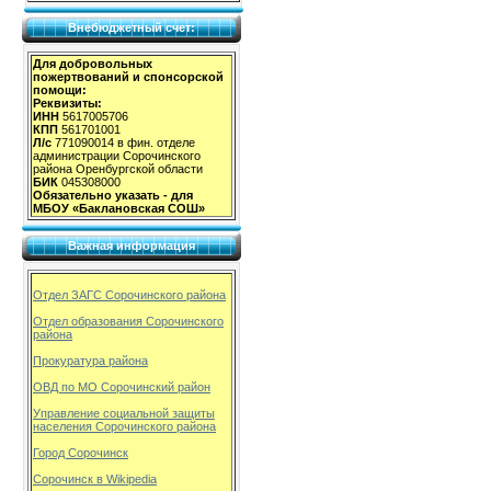
Внебюджетный счет:
Для добровольных
пожертвований и спонсорской
помощи:
Реквизиты:
ИНН
5617005706
КПП
561701001
Л/с
771090014 в фин. отделе
администрации Сорочинского
района Оренбургской области
БИК
045308000
Обязательно указать - для
МБОУ «Баклановская СОШ»
Важная информация
Отдел ЗАГС Сорочинского района
Отдел образования Сорочинского
района
Прокуратура района
ОВД по МО Сорочинский район
Управление социальной защиты
населения Сорочинского района
Город Сорочинск
Сорочинск в Wikipedia