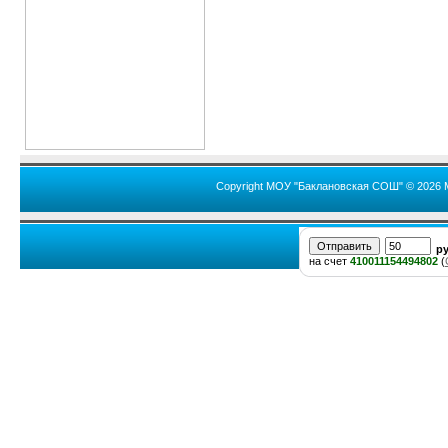
Copyright МОУ "Баклановская СОШ" © 2026 
р
на счет
410011154494802
(