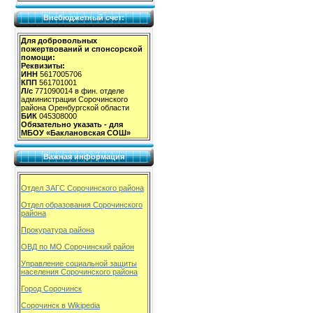
Внебюджетный счет:
Для добровольных
пожертвований и спонсорской
помощи:
Реквизиты:
ИНН
5617005706
КПП
561701001
Л/с
771090014 в фин. отделе
администрации Сорочинского
района Оренбургской области
БИК
045308000
Обязательно указать - для
МБОУ «Баклановская СОШ»
Важная информация
Отдел ЗАГС Сорочинского района
Отдел образования Сорочинского
района
Прокуратура района
ОВД по МО Сорочинский район
Управление социальной защиты
населения Сорочинского района
Город Сорочинск
Сорочинск в Wikipedia