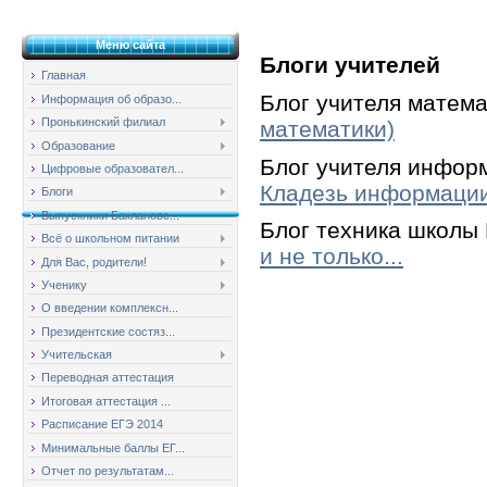
Меню сайта
Блоги учителей
Главная
Блог учителя матема
Информация об образо...
Пронькинский филиал
математики)
Образование
Блог учителя информ
Цифровые образовател...
Кладезь информаци
Блоги
Выпускники Баклановс...
Блог техника школы
Всё о школьном питании
и не толь
ко...
Для Вас, родители!
Ученику
О введении комплексн...
Президентские состяз...
Учительская
Переводная аттестация
Итоговая аттестация ...
Расписание ЕГЭ 2014
Минимальные баллы ЕГ...
Отчет по результатам...