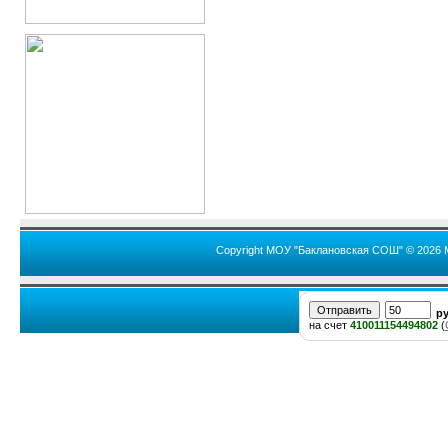
Copyright МОУ "Баклановская СОШ" © 2026 
р
на счет
410011154494802
(