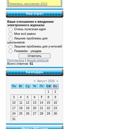
Перепись населения 2010
Наш опрос
Ваше отношение к введению
электронного журнала:
Очень полезная идея
Мне всё равно
Лишние проблемы для
школьников
Лишние проблемы для учителей
Поживём - увидим
Результаты
|
Архив опросов
Всего ответов:
51
Календарь
«
Август 2026
»
Пн
Вт
Ср
Чт
Пт
Сб
Вс
1
2
3
4
5
6
7
8
9
10
11
12
13
14
15
16
17
18
19
20
21
22
23
24
25
26
27
28
29
30
31
Фото с 2011 года