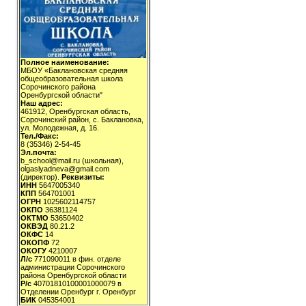
Полное наименование:
МБОУ «Баклановская средняя
общеобразовательная школа
Сорочинского района
Оренбургской области"
Наш адрес:
461912, Оренбургская область,
Сорочинский район, с. Баклановка,
ул. Молодежная, д. 16.
Тел./Факс:
8 (35346) 2-54-45
Эл.почта:
b_school@mail.ru (школьная),
olgaslyadneva@gmail.com
(директор).
Реквизиты:
ИНН
5647005340
КПП
564701001
ОГРН
1025602114757
ОКПО
36381124
ОКТМО
53650402
ОКВЭД
80.21.2
ОКФС
14
ОКОПФ
72
ОКОГУ
4210007
Л/с
771090011 в фин. отделе
администрации Сорочинского
района Оренбургской области
Р/с
40701810100001000079 в
Отделении Оренбург г. Оренбург
БИК
045354001