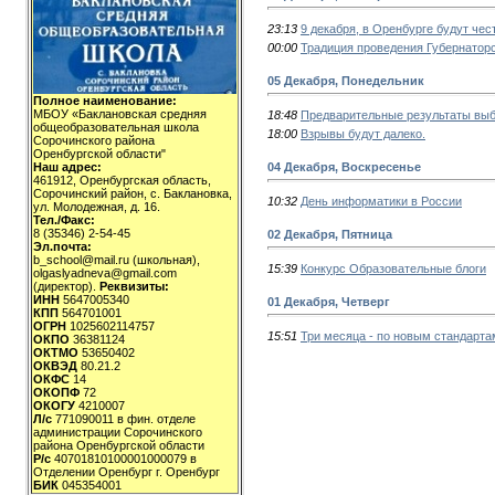
23:13
9 декабря, в Оренбурге будут че
00:00
Традиция проведения Губернаторс
05 Декабря, Понедельник
Полное наименование:
МБОУ «Баклановская средняя
18:48
Предварительные результаты выбо
общеобразовательная школа
18:00
Взрывы будут далеко.
Сорочинского района
Оренбургской области"
04 Декабря, Воскресенье
Наш адрес:
461912, Оренбургская область,
Сорочинский район, с. Баклановка,
10:32
День информатики в России
ул. Молодежная, д. 16.
Тел./Факс:
8 (35346) 2-54-45
02 Декабря, Пятница
Эл.почта:
b_school@mail.ru (школьная),
15:39
Конкурс Образовательные блоги
olgaslyadneva@gmail.com
(директор).
Реквизиты:
ИНН
5647005340
01 Декабря, Четверг
КПП
564701001
ОГРН
1025602114757
15:51
Три месяца - по новым стандарта
ОКПО
36381124
ОКТМО
53650402
ОКВЭД
80.21.2
ОКФС
14
ОКОПФ
72
ОКОГУ
4210007
Л/с
771090011 в фин. отделе
администрации Сорочинского
района Оренбургской области
Р/с
40701810100001000079 в
Отделении Оренбург г. Оренбург
БИК
045354001