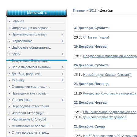
Главная
»
2011
»
Декабрь
Меню сайта
Главная
31 Декабря, Суббота
Информация об образо...
Пронькинский филиал
20:35
С Новым Годом!
Образование
29 Декабря, Четверг
Цифровые образовател...
Блоги
18:33
Поздравляем участников и победи
Выпускники Баклановс...
24 Декабря, Суббота
Всё о школьном питании
Для Вас, родители!
13:14
Новый год уж близко, близко)))
Ученику
23 Декабря, Пятница
О введении комплексн...
Президентские состяз...
11:19
Рождество Христово у западных 
Учительская
22 Декабря, Четверг
Переводная аттестация
12:52
Общешкольное родительское соб
Итоговая аттестация ...
11:11
День энергетика 22 декабря
Расписание ЕГЭ 2014
Минимальные баллы ЕГ...
21 Декабря, Среда
Отчет по результатам...
12:34
На ЕГЭ по истории в 2012 году п