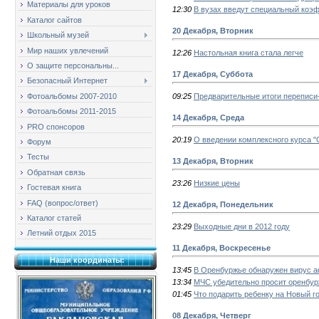
Материалы для уроков
12:30
В вузах введут специальный ко
Каталог сайтов
20 Декабря, Вторник
Школьный музей
Мир наших увлечений
12:26
Настольная книга стала легче
О защите персональны...
17 Декабря, Суббота
Безопасный Интернет
09:25
Предварительные итоги переписи
Фотоальбомы 2007-2010
Фотоальбомы 2011-2015
14 Декабря, Среда
PRO спонсоров
20:19
О введении комплексного курса "
Форум
Тесты
13 Декабря, Вторник
Обратная связь
23:26
Низкие цены
Гостевая книга
FAQ (вопрос/ответ)
12 Декабря, Понедельник
Каталог статей
23:29
Выходные дни в 2012 году
Летний отдых 2015
11 Декабря, Воскресенье
Наши координаты:
13:45
В Оренбуржье обнаружен вирус 
13:34
МЧС убедительно просит оренбу
01:45
Что подарить ребенку на Новый г
08 Декабря, Четверг