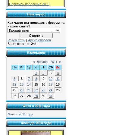
Перепись населения 2010
Наш опрос
Как часто вы посещаете форум на
нашем сайте?
Результаты
|
Архив опросов
Всего ответов:
244
Календарь
«
Декабрь 2011
»
Пн
Вт
Ср
Чт
Пт
Сб
Вс
1
2
3
4
5
6
7
8
9
10
11
12
13
14
15
16
17
18
19
20
21
22
23
24
25
26
27
28
29
30
31
Фото с 2011 года
Фото с 2011 года
Фото до 2010 года