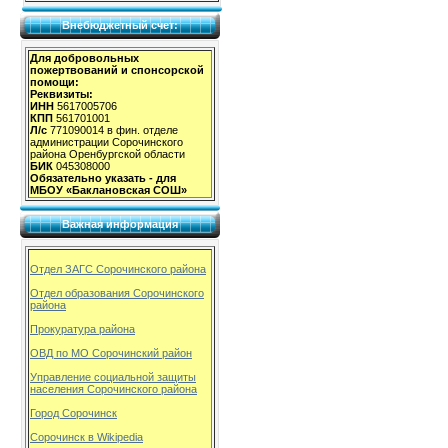
Внебюджетный счет:
Для добровольных
пожертвований и спонсорской
помощи:
Реквизиты:
ИНН
5617005706
КПП
561701001
Л/с
771090014 в фин. отделе
администрации Сорочинского
района Оренбургской области
БИК
045308000
Обязательно указать - для
МБОУ «Баклановская СОШ»
Важная информация
Отдел ЗАГС Сорочинского района
Отдел образования Сорочинского
района
Прокуратура района
ОВД по МО Сорочинский район
Управление социальной защиты
населения Сорочинского района
Город Сорочинск
Сорочинск в Wikipedia