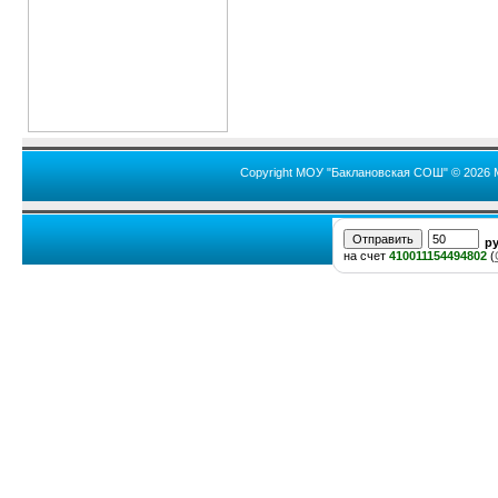
Copyright МОУ "Баклановская СОШ" © 2026 
р
на счет
410011154494802
(