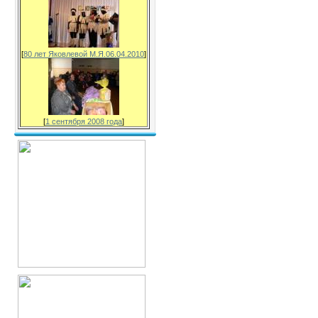
[
80 лет Яковлевой М.Я.06.04.2010
]
[
1 сентября 2008 года
]