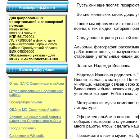
Пусть они ещё поспят, позарюю
Внебюджетный счет:
Во сне миленьких своих доцелу
Для добровольных
пожертвований и спонсорской
Также мы оформляем стенды о б
помощи:
войны, о тех людях, которые прин
Реквизиты:
ИНН
5617005706
КПП
561701001
Следующая страница нашей экск
Л/с
771090014 в фин. отделе
администрации Сорочинского
Альбомы, фотографии рассказыва
района Оренбургской области
работающих здесь, о выпускника
БИК
045308000
Обязательно указать - для
старейшей учительнице нашей шк
МБОУ «Баклановская СОШ»
Золотых Надежда Ивановна.
Важная информация
Надежда Ивановна родилась в 19
Воспитывалась с матерью. По ок
Отдел ЗАГС Сорочинского района
училище, навсегда связав свою ж
Баклановку и была назначина дир
Отдел образования Сорочинского
учителем истории. Ребята школы
района
Прокуратура района
Материалы из музея помогают про
литературы.
ОВД по МО Сорочинский район
Оформлен альбом о воинах – аф
Управление социальной защиты
населения Сорочинского района
собирают материал о служивших 
много работы, чтобы сделать наш
Город Сорочинск
Приезжайте к нам в музей, мы бу
Сорочинск в Wikipedia