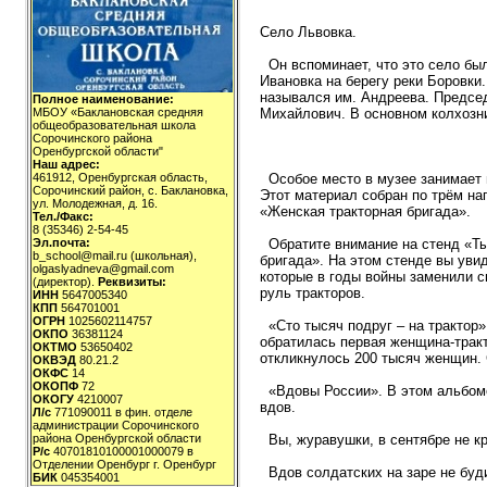
Село Львовка.
Он вспоминает, что это село был
Ивановка на берегу реки Боровки.
назывался им. Андреева. Предсе
Полное наименование:
МБОУ «Баклановская средняя
Михайлович. В основном колхозн
общеобразовательная школа
Сорочинского района
Оренбургской области"
Наш адрес:
461912, Оренбургская область,
Особое место в музее занимает 
Сорочинский район, с. Баклановка,
Этот материал собран по трём на
ул. Молодежная, д. 16.
«Женская тракторная бригада».
Тел./Факс:
8 (35346) 2-54-45
Эл.почта:
Обратите внимание на стенд «Ты
b_school@mail.ru (школьная),
бригада». На этом стенде вы уви
olgaslyadneva@gmail.com
которые в годы войны заменили св
(директор).
Реквизиты:
руль тракторов.
ИНН
5647005340
КПП
564701001
ОГРН
1025602114757
«Сто тысяч подруг – на трактор»
ОКПО
36381124
обратилась первая женщина-тракт
ОКТМО
53650402
откликнулось 200 тысяч женщин.
ОКВЭД
80.21.2
ОКФС
14
ОКОПФ
72
«Вдовы России». В этом альбоме
ОКОГУ
4210007
вдов.
Л/с
771090011 в фин. отделе
администрации Сорочинского
района Оренбургской области
Вы, журавушки, в сентябре не к
Р/с
40701810100001000079 в
Отделении Оренбург г. Оренбург
Вдов солдатских на заре не буд
БИК
045354001