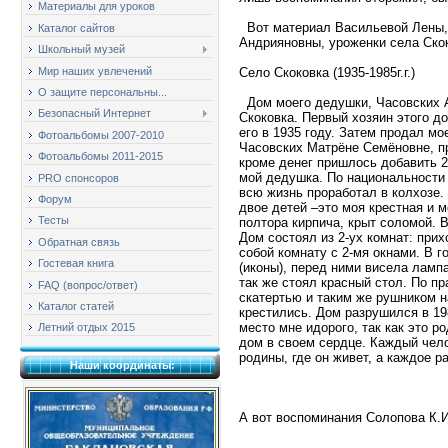
Материалы для уроков
Вот материал Васильевой Лены, 
Каталог сайтов
Андрияновны, уроженки села Ско
Школьный музей
Мир наших увлечений
Село Скоковка (1935-1985г.г.)
О защите персональны...
Дом моего дедушки, Часовских 
Безопасный Интернет
Скоковка. Первый хозяин этого д
его в 1935 году. Затем продал м
Фотоальбомы 2007-2010
Часовских Матрёне Семёновне, п
Фотоальбомы 2011-2015
кроме денег пришлось добавить 2
мой дедушка. По национальности
PRO спонсоров
всю жизнь проработал в колхозе.
Форум
двое детей –это моя крестная и 
Тесты
полтора кирпича, крыт соломой. В
Дом состоял из 2-ух комнат: при
Обратная связь
собой комнату с 2-мя окнами. В г
Гостевая книга
(иконы), перед ними висела лампа
так же стоял красный стол. По п
FAQ (вопрос/ответ)
скатертью и таким же рушником н
Каталог статей
крестились. Дом разрушился в 198
место мне идорого, так как это р
Летний отдых 2015
дом в своем сердце. Каждый чел
родины, где он живет, а каждое р
Наши координаты:
А вот воспоминания Солопова К.И