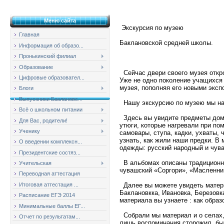
Меню сайта
Экскурсия по музею
Главная
Баклановской средней школы.
Информация об образо...
Пронькинский филиал
Образование
Сейчас двери своего музея откр
Цифровые образовател...
Уже не одно поколение учащихся
музея, пополняя его новыми эксп
Блоги
Выпускники Баклановс...
Нашу экскурсию по музею мы нач
Всё о школьном питании
Здесь вы увидите предметы дома
Для Вас, родители!
утюги, которые нагревали при по
Ученику
самовары, ступа, кадки, ухваты, 
узнать, как жили наши предки. В
О введении комплексн...
одежды: русский народный и чув
Президентские состяз...
В альбомах описаны традиционны
Учительская
чувашский «Соргори», «Масленни
Переводная аттестация
Итоговая аттестация ...
Далее вы можете увидеть материа
Баклановкка, Ивановка, Березовка
Расписание ЕГЭ 2014
материала вы узнаете : как образ
Минимальные баллы ЕГ...
Собрали мы материал и о селах, 
Отчет по результатам...
лишь воспоминания сторожил, бы