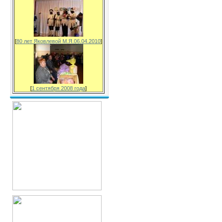
[
80 лет Яковлевой М.Я.06.04.2010
]
[
1 сентября 2008 года
]