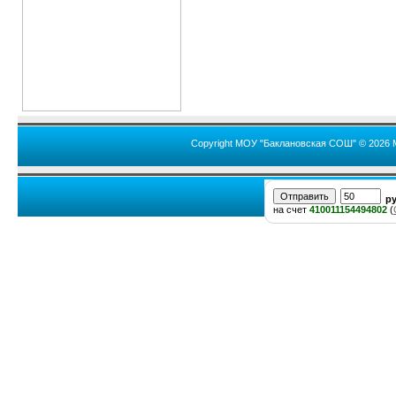
Copyright МОУ "Баклановская СОШ" © 2026 
р
на счет
410011154494802
(