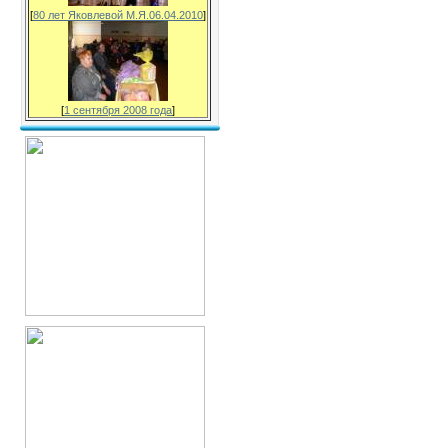
[
80 лет Яковлевой М.Я.06.04.2010
]
[
1 сентября 2008 года
]