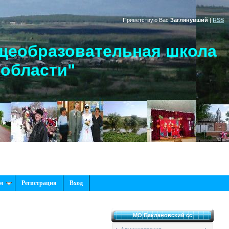
Приветствую Вас
Заглянувший
|
RSS
щеобразовательная школа
 области"
м
Регистрация
Вход
МО Баклановский сс