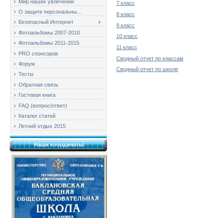
Мир наших увлечений
7 класс
О защите персональны...
8 класс
Безопасный Интернет
9 класс
Фотоальбомы 2007-2010
10 класс
Фотоальбомы 2011-2015
11 класс
PRO спонсоров
Сводный отчет по классам
Форум
Сводный отчет по школе
Тесты
Обратная связь
Гостевая книга
FAQ (вопрос/ответ)
Каталог статей
Летний отдых 2015
Наши координаты: