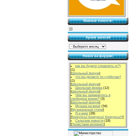
Важные новости:
Архив записей
Новое на форуме:
как вы будите справлять нг?)
(1)
[
Школьный форум
]
что вы делаете по субботам?
(1)
[
Школьный форум
]
Школьная форма
(12)
[
Школьный форум
]
Чем вы занимаетесь в
свободное время?
(3)
[
Школьный форум
]
Музыка на века!
(34)
[
Музыкальные стили
]
Я и мир!
(28)
[
Конкурсы! Конкурсы! Конкурсы!!!
]
Сельские новости
(18)
[
Полистаем интернет
]