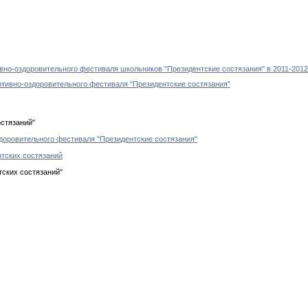
вно-оздоровительного фестиваля школьников "Президентские состязания" в 2011-2012
ртивно-оздоровительного фестиваля "Президентские состязания"
остязаний"
доровительного фестиваля "Президентские состязания"
нтских состязаний
тских состязаний"