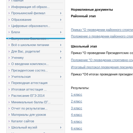
Главная
Информация об образо...
Нормативные документы
Пронькинский филиал
Районный этап
Образование
Цифровые образовател...
Приказ "О проведении районного спорти
Блоги
Положение о проведении районного спо
Выпускники Баклановс...
Всё о школьном питании
Школьный этап
Для Вас, родители!
Приказ "О проведении Президентских с
Ученику
Положение "О проведении спортивно-оз
О введении комплексн...
Итоговый протокол проведения президе
Президентские состяз...
Приказ "Об итогах проведения президен
Учительская
Переводная аттестация
Результаты:
Итоговая аттестация ...
1 класс
Расписание ЕГЭ 2014
2 класс
Минимальные баллы ЕГ...
3 класс
Отчет по результатам...
4 класс
Материалы для уроков
Каталог сайтов
5 класс
Школьный музей
6 класс