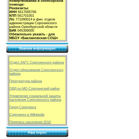
пожертвований и спонсорской
помощи:
Реквизиты:
ИНН
5617005706
КПП
561701001
Л/с
771090014 в фин. отделе
администрации Сорочинского
района Оренбургской области
БИК
045308000
Обязательно указать - для
МБОУ «Баклановская СОШ»
Важная информация
Отдел ЗАГС Сорочинского района
Отдел образования Сорочинского
района
Прокуратура района
ОВД по МО Сорочинский район
Управление социальной защиты
населения Сорочинского района
Город Сорочинск
Сорочинск в Wikipedia
Перепись населения 2010
Наш опрос