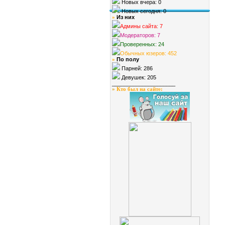
Новых вчера: 0
Новых сегодня: 0
Из них
»
Админы сайта: 7
Модераторов: 7
Проверенных: 24
Обычных юзеров: 452
По полу
»
Парней: 286
Девушек: 205
_____________________
»
Кто был на сайте
: