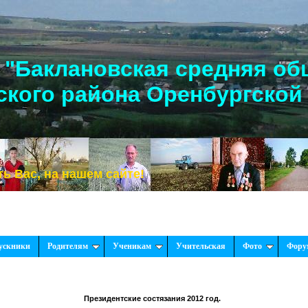
"Баклановская средняя об
кого района Оренбургской
 на нашем сайте!
ускники
Родителям
Ученикам
Учительская
Фото
Фору
Президентские состязания 2012 год.