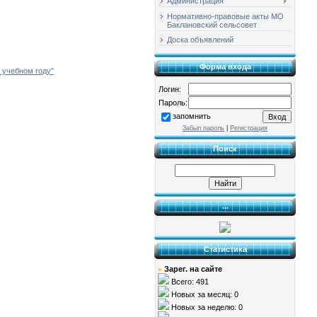
Администрация
Нормативно-правовые акты МО
Баклановский сельсовет
Доска объявлений
Форма входа
 учебном году"
Логин:
Пароль:
запомнить
Забыл пароль
|
Регистрация
Поиск
...
Статистика
Зарег. на сайте
»
Всего: 491
Новых за месяц: 0
Новых за неделю: 0