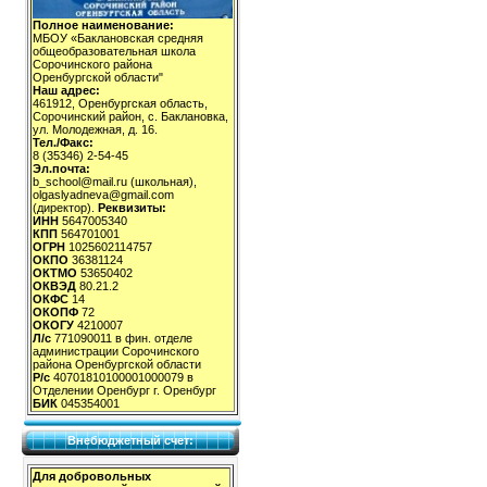
Полное наименование:
МБОУ «Баклановская средняя
общеобразовательная школа
Сорочинского района
Оренбургской области"
Наш адрес:
461912, Оренбургская область,
Сорочинский район, с. Баклановка,
ул. Молодежная, д. 16.
Тел./Факс:
8 (35346) 2-54-45
Эл.почта:
b_school@mail.ru (школьная),
olgaslyadneva@gmail.com
(директор).
Реквизиты:
ИНН
5647005340
КПП
564701001
ОГРН
1025602114757
ОКПО
36381124
ОКТМО
53650402
ОКВЭД
80.21.2
ОКФС
14
ОКОПФ
72
ОКОГУ
4210007
Л/с
771090011 в фин. отделе
администрации Сорочинского
района Оренбургской области
Р/с
40701810100001000079 в
Отделении Оренбург г. Оренбург
БИК
045354001
Внебюджетный счет:
Для добровольных