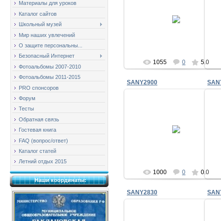
Материалы для уроков
07.04.2010
Каталог сайтов
Школьный музей
milov_2v
Мир наших увлечений
О защите персональны...
Безопасный Интернет
1055
0
5.0
Фотоальбомы 2007-2010
Фотоальбомы 2011-2015
SANY2900
SAN
PRO спонсоров
Форум
Тесты
Обратная связь
07.04.2010
Гостевая книга
milov_2v
FAQ (вопрос/ответ)
Каталог статей
Летний отдых 2015
1000
0
0.0
Наши координаты:
SANY2830
SAN