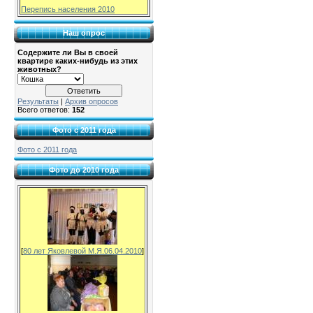
Перепись населения 2010
Наш опрос
Содержите ли Вы в своей
квартире каких-нибудь из этих
животных?
Результаты
|
Архив опросов
Всего ответов:
152
Фото с 2011 года
Фото с 2011 года
Фото до 2010 года
[
80 лет Яковлевой М.Я.06.04.2010
]