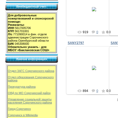
07.04.2010
Внебюджетный счет:
milov_2v
Для добровольных
пожертвований и спонсорской
помощи:
Реквизиты:
ИНН
5617005706
КПП
561701001
919
0
0.0
Л/с
771090014 в фин. отделе
администрации Сорочинского
района Оренбургской области
SANY2797
SAN
БИК
045308000
Обязательно указать - для
МБОУ «Баклановская СОШ»
Важная информация
07.04.2010
Отдел ЗАГС Сорочинского района
milov_2v
Отдел образования Сорочинского
района
Прокуратура района
894
0
0.0
ОВД по МО Сорочинский район
Управление социальной защиты
населения Сорочинского района
Город Сорочинск
Сорочинск в Wikipedia