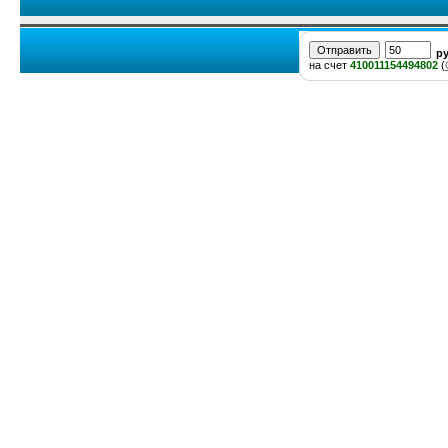
р
на счет
410011154494802
(