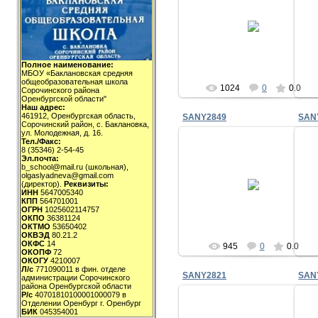
07.04.2010
milov_2v
Полное наименование:
МБОУ «Баклановская средняя
общеобразовательная школа
1024
0
0.0
Сорочинского района
Оренбургской области"
Наш адрес:
461912, Оренбургская область,
SANY2849
SAN
Сорочинский район, с. Баклановка,
ул. Молодежная, д. 16.
Тел./Факс:
8 (35346) 2-54-45
Эл.почта:
b_school@mail.ru (школьная),
07.04.2010
olgaslyadneva@gmail.com
(директор).
Реквизиты:
ИНН
5647005340
milov_2v
КПП
564701001
ОГРН
1025602114757
ОКПО
36381124
ОКТМО
53650402
ОКВЭД
80.21.2
ОКФС
14
945
0
0.0
ОКОПФ
72
ОКОГУ
4210007
Л/с
771090011 в фин. отделе
SANY2821
SAN
администрации Сорочинского
района Оренбургской области
Р/с
40701810100001000079 в
Отделении Оренбург г. Оренбург
БИК
045354001