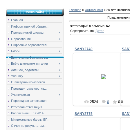
Главная
»
Фотоальбом
» 80 лет Яковлев
Меню сайта
Поздравления 
Главная
Фотографий в альбоме
:
52
Информация об образо...
Сортировать по
:
Дате
Пронькинский филиал
Образование
Цифровые образовател...
SANY2740
SAN
Блоги
Выпускники Баклановс...
Всё о школьном питании
Для Вас, родители!
07.04.2010
Ученику
milov_2v
О введении комплексн...
Президентские состяз...
Учительская
Переводная аттестация
2524
0
0.0
Итоговая аттестация ...
Расписание ЕГЭ 2014
SANY2775
SAN
Минимальные баллы ЕГ...
Отчет по результатам...