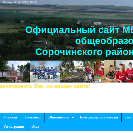
Четверг, 06.08.2026, 18:58
Официальный сайт МБ
общеобразо
Сорочинского район
твовать Вас, на нашем сайте!
Главная
Сельсовет
Образование
Блог директора школы
Вып
Регистрация
Вход