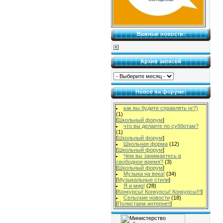
Важные новости:
Архив записей
Новое на форуме:
как вы будите справлять нг?)
(1)
[
Школьный форум
]
что вы делаете по субботам?
(1)
[
Школьный форум
]
Школьная форма
(12)
[
Школьный форум
]
Чем вы занимаетесь в
свободное время?
(3)
[
Школьный форум
]
Музыка на века!
(34)
[
Музыкальные стили
]
Я и мир!
(28)
[
Конкурсы! Конкурсы! Конкурсы!!!
]
Сельские новости
(18)
[
Полистаем интернет
]