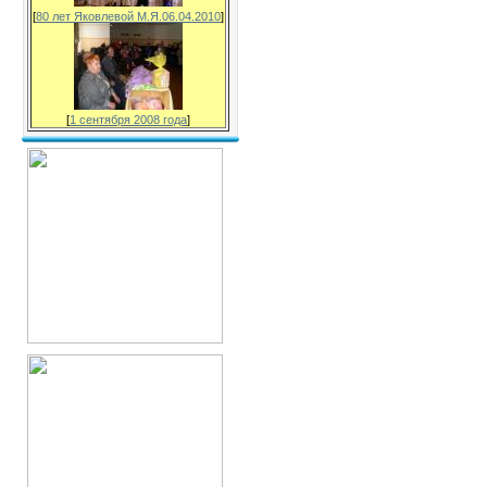
[
80 лет Яковлевой М.Я.06.04.2010
]
[
1 сентября 2008 года
]