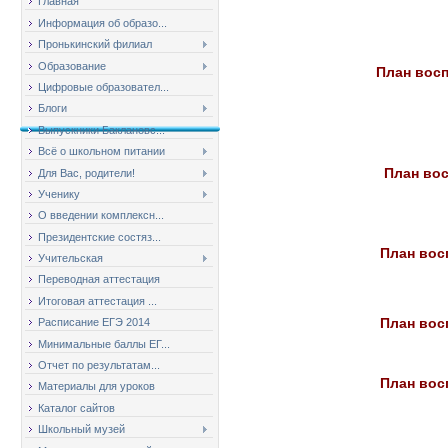
Главная
Информация об образо...
Пронькинский филиал
Образование
План восп
Цифровые образовател...
Блоги
Выпускники Баклановс...
Всё о школьном питании
План вос
Для Вас, родители!
Ученику
О введении комплексн...
Президентские состяз...
План вос
Учительская
Переводная аттестация
Итоговая аттестация ...
План вос
Расписание ЕГЭ 2014
Минимальные баллы ЕГ...
Отчет по результатам...
План вос
Материалы для уроков
Каталог сайтов
Школьный музей