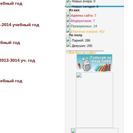
Новых вчера: 0
чебный год
Новых сегодня: 0
Из них
»
Админы сайта: 7
Модераторов: 7
-2014 учебный год
Проверенных: 24
Обычных юзеров: 452
По полу
»
Парней: 286
ебный год
Девушек: 205
_____________________
»
Кто был на сайте
:
13-3014 уч. год
чебный год