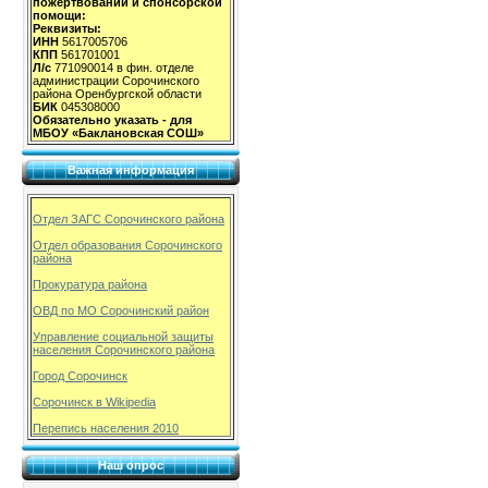
пожертвований и спонсорской
помощи:
Реквизиты:
ИНН
5617005706
КПП
561701001
Л/с
771090014 в фин. отделе
администрации Сорочинского
района Оренбургской области
БИК
045308000
Обязательно указать - для
МБОУ «Баклановская СОШ»
Важная информация
Отдел ЗАГС Сорочинского района
Отдел образования Сорочинского
района
Прокуратура района
ОВД по МО Сорочинский район
Управление социальной защиты
населения Сорочинского района
Город Сорочинск
Сорочинск в Wikipedia
Перепись населения 2010
Наш опрос