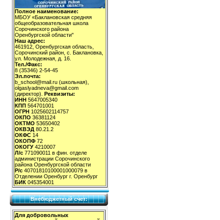
Полное наименование:
МБОУ «Баклановская средняя
общеобразовательная школа
Сорочинского района
Оренбургской области"
Наш адрес:
461912, Оренбургская область,
Сорочинский район, с. Баклановка,
ул. Молодежная, д. 16.
Тел./Факс:
8 (35346) 2-54-45
Эл.почта:
b_school@mail.ru (школьная),
olgaslyadneva@gmail.com
(директор).
Реквизиты:
ИНН
5647005340
КПП
564701001
ОГРН
1025602114757
ОКПО
36381124
ОКТМО
53650402
ОКВЭД
80.21.2
ОКФС
14
ОКОПФ
72
ОКОГУ
4210007
Л/с
771090011 в фин. отделе
администрации Сорочинского
района Оренбургской области
Р/с
40701810100001000079 в
Отделении Оренбург г. Оренбург
БИК
045354001
Внебюджетный счет:
Для добровольных