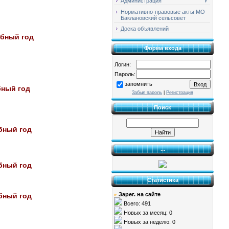
Администрация
Нормативно-правовые акты МО
Баклановский сельсовет
Доска объявлений
ебный год
Форма входа
Логин:
Пароль:
запомнить
бный год
Забыл пароль
|
Регистрация
Поиск
бный год
...
бный год
Статистика
Зарег. на сайте
бный год
»
Всего: 491
Новых за месяц: 0
Новых за неделю: 0