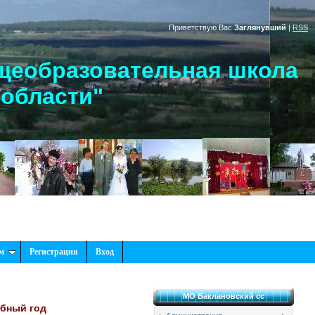
Приветствую Вас
Заглянувший
|
RSS
щеобразовательная школа
 области"
м
Регистрация
Вход
МО Баклановский сс
ебный год