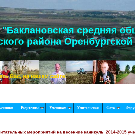
"Баклановская средняя об
кого района Оренбургской
, на нашем сайте!
ускники
Родителям
Ученикам
Учительская
Фото
Фору
итательных мероприятий на весенние каникулы 2014-2015 уч