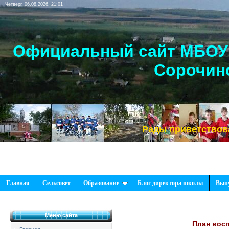
Четверг, 06.08.2026, 21:01
Официальный сайт МБОУ 
Сорочинс
Рады приветствовать Вас
Главная
Сельсовет
Образование
Блог директора школы
Вып
Меню сайта
План восп