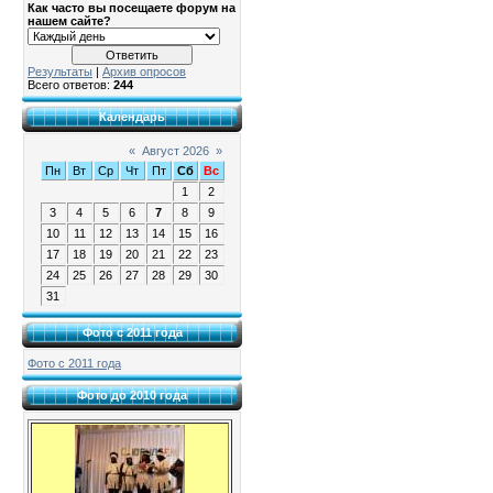
Как часто вы посещаете форум на
нашем сайте?
Результаты
|
Архив опросов
Всего ответов:
244
Календарь
«
Август 2026
»
Пн
Вт
Ср
Чт
Пт
Сб
Вс
1
2
3
4
5
6
7
8
9
10
11
12
13
14
15
16
17
18
19
20
21
22
23
24
25
26
27
28
29
30
31
Фото с 2011 года
Фото с 2011 года
Фото до 2010 года