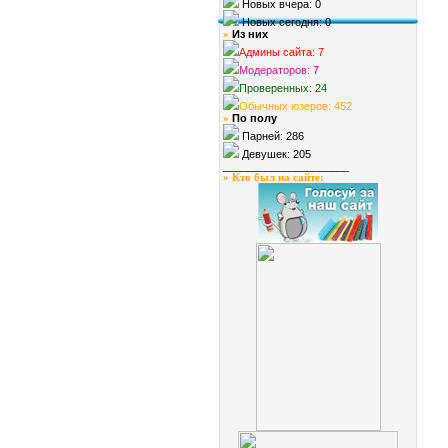
Новых вчера: 0
Новых сегодня: 0
Из них
»
Админы сайта: 7
Модераторов: 7
Проверенных: 24
Обычных юзеров: 452
По полу
»
Парней: 286
Девушек: 205
_____________________
»
Кто был на сайте
: