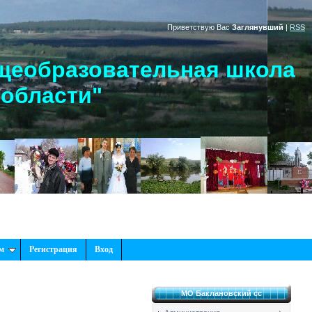
Приветствую Вас
Заглянувший
|
RSS
щеобразовательная школа
 области"
м
Регистрация
Вход
МО Баклановский сс