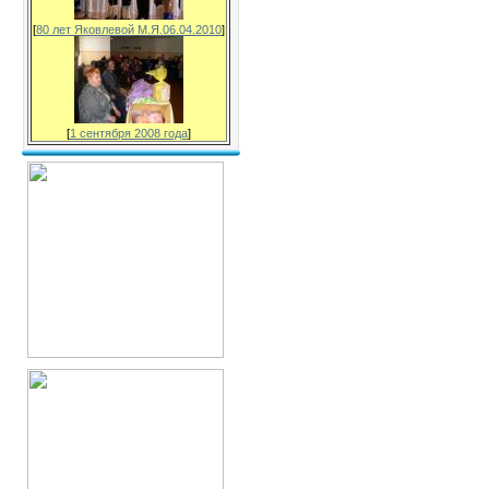
[
80 лет Яковлевой М.Я.06.04.2010
]
[
1 сентября 2008 года
]