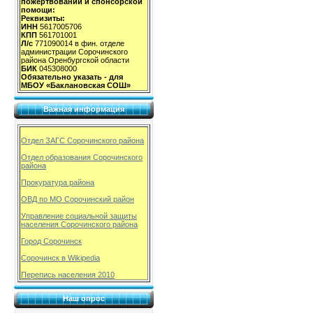
пожертвований и спонсорской
помощи:
Реквизиты:
ИНН
5617005706
КПП
561701001
Л/с
771090014 в фин. отделе
администрации Сорочинского
района Оренбургской области
БИК
045308000
Обязательно указать - для
МБОУ «Баклановская СОШ»
Важная информация
Отдел ЗАГС Сорочинского района
Отдел образования Сорочинского
района
Прокуратура района
ОВД по МО Сорочинский район
Управление социальной защиты
населения Сорочинского района
Город Сорочинск
Сорочинск в Wikipedia
Перепись населения 2010
Наш опрос