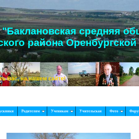
"Баклановская средняя об
кого района Оренбургской
 нашем сайте!
ускники
Родителям
Ученикам
Учительская
Фото
Фору