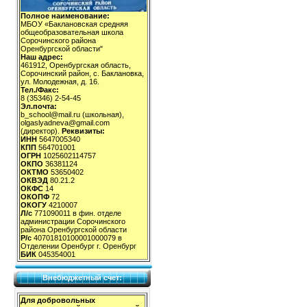
Полное наименование:
МБОУ «Баклановская средняя
общеобразовательная школа
Сорочинского района
Оренбургской области"
Наш адрес:
461912, Оренбургская область,
Сорочинский район, с. Баклановка,
ул. Молодежная, д. 16.
Тел./Факс:
8 (35346) 2-54-45
Эл.почта:
b_school@mail.ru (школьная),
olgaslyadneva@gmail.com
(директор).
Реквизиты:
ИНН
5647005340
КПП
564701001
ОГРН
1025602114757
ОКПО
36381124
ОКТМО
53650402
ОКВЭД
80.21.2
ОКФС
14
ОКОПФ
72
ОКОГУ
4210007
Л/с
771090011 в фин. отделе
администрации Сорочинского
района Оренбургской области
Р/с
40701810100001000079 в
Отделении Оренбург г. Оренбург
БИК
045354001
Внебюджетный счет:
Для добровольных