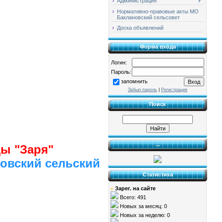
Администрация
Нормативно-правовые акты МО
Баклановский сельсовет
Доска объявлений
Форма входа
Логин:
Пароль:
запомнить
Забыл пароль
|
Регистрация
Поиск
...
ы "Заря"
овский сельский
Статистика
Зарег. на сайте
»
Всего: 491
Новых за месяц: 0
Новых за неделю: 0