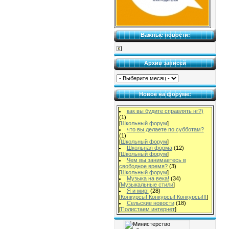
Важные новости:
Архив записей
Новое на форуме:
как вы будите справлять нг?)
(1)
[
Школьный форум
]
что вы делаете по субботам?
(1)
[
Школьный форум
]
Школьная форма
(12)
[
Школьный форум
]
Чем вы занимаетесь в
свободное время?
(3)
[
Школьный форум
]
Музыка на века!
(34)
[
Музыкальные стили
]
Я и мир!
(28)
[
Конкурсы! Конкурсы! Конкурсы!!!
]
Сельские новости
(18)
[
Полистаем интернет
]