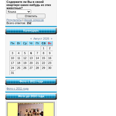
Содержите ли Вы в своей
квартире каких-нибудь из этих
животных?
Результаты
|
Архив опросов
Всего ответов:
152
Календарь
«
Август 2026
»
Пн
Вт
Ср
Чт
Пт
Сб
Вс
1
2
3
4
5
6
7
8
9
10
11
12
13
14
15
16
17
18
19
20
21
22
23
24
25
26
27
28
29
30
31
Фото с 2011 года
Фото с 2011 года
Фото до 2010 года