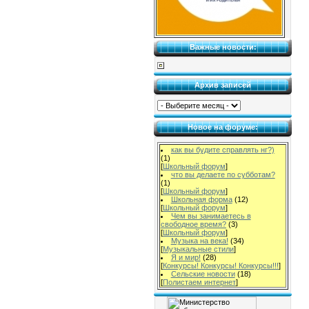
Важные новости:
Архив записей
Новое на форуме:
как вы будите справлять нг?)
(1)
[
Школьный форум
]
что вы делаете по субботам?
(1)
[
Школьный форум
]
Школьная форма
(12)
[
Школьный форум
]
Чем вы занимаетесь в
свободное время?
(3)
[
Школьный форум
]
Музыка на века!
(34)
[
Музыкальные стили
]
Я и мир!
(28)
[
Конкурсы! Конкурсы! Конкурсы!!!
]
Сельские новости
(18)
[
Полистаем интернет
]