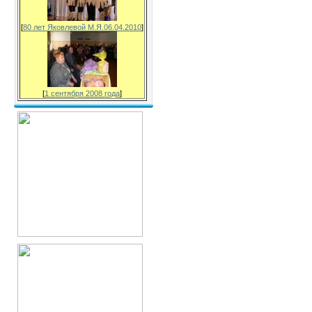
[
80 лет Яковлевой М.Я.06.04.2010
]
[
1 сентября 2008 года
]