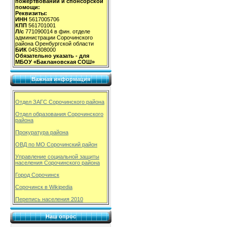
пожертвований и спонсорской
помощи:
Реквизиты:
ИНН
5617005706
КПП
561701001
Л/с
771090014 в фин. отделе
администрации Сорочинского
района Оренбургской области
БИК
045308000
Обязательно указать - для
МБОУ «Баклановская СОШ»
Важная информация
Отдел ЗАГС Сорочинского района
Отдел образования Сорочинского
района
Прокуратура района
ОВД по МО Сорочинский район
Управление социальной защиты
населения Сорочинского района
Город Сорочинск
Сорочинск в Wikipedia
Перепись населения 2010
Наш опрос