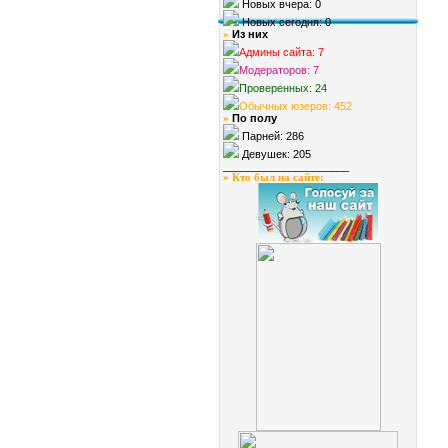
Новых вчера: 0
Новых сегодня: 0
Из них
»
Админы сайта: 7
Модераторов: 7
Проверенных: 24
Обычных юзеров: 452
По полу
»
Парней: 286
Девушек: 205
_____________________
»
Кто был на сайте
: