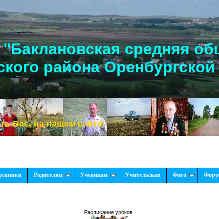
"Баклановская средняя об
кого района Оренбургской
 на нашем сайте!
ускники
Родителям
Ученикам
Учительская
Фото
Фору
Расписание уроков