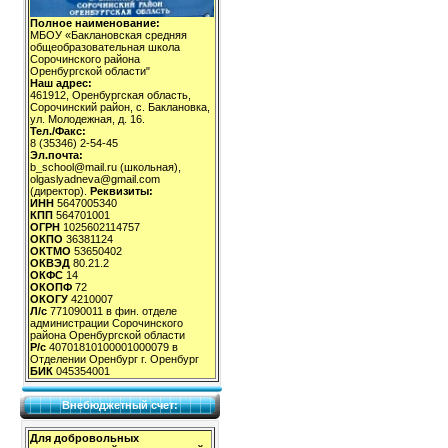
Полное наименование:
МБОУ «Баклановская средняя
общеобразовательная школа
Сорочинского района
Оренбургской области"
Наш адрес:
461912, Оренбургская область,
Сорочинский район, с. Баклановка,
ул. Молодежная, д. 16.
Тел./Факс:
8 (35346) 2-54-45
Эл.почта:
b_school@mail.ru (школьная),
olgaslyadneva@gmail.com
(директор).
Реквизиты:
ИНН
5647005340
КПП
564701001
ОГРН
1025602114757
ОКПО
36381124
ОКТМО
53650402
ОКВЭД
80.21.2
ОКФС
14
ОКОПФ
72
ОКОГУ
4210007
Л/с
771090011 в фин. отделе
администрации Сорочинского
района Оренбургской области
Р/с
40701810100001000079 в
Отделении Оренбург г. Оренбург
БИК
045354001
Внебюджетный счет:
Для добровольных