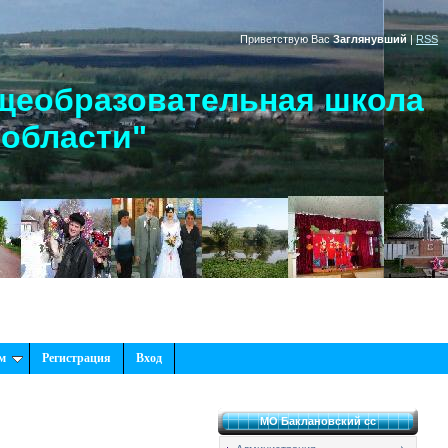
Приветствую Вас
Заглянувший
|
RSS
щеобразовательная школа
 области"
м
Регистрация
Вход
МО Баклановский сс