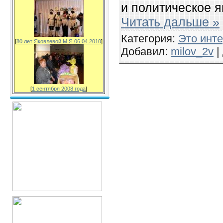
и политическое я
Читать дальше »
Категория:
Это инт
[
80 лет Яковлевой М.Я.06.04.2010
]
Добавил:
milov_2v
|
[
1 сентября 2008 года
]