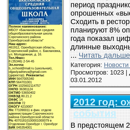
период празднико
опрошенных «выед
Сходить в рестор
Полное наименование:
планируют 8% оп
МБОУ «Баклановская средняя
общеобразовательная школа
года показал циф
Сорочинского района
Оренбургской области"
Наш адрес:
длинные выходны
461912, Оренбургская область,
Сорочинский район, с. Баклановка,
...
Читать дальше
ул. Молодежная, д. 16.
Тел./Факс:
8 (35346) 2-54-45
Категория:
Новости
Эл.почта:
b_school@mail.ru (школьная),
Просмотров: 1023 |
olgaslyadneva@gmail.com
(директор).
Реквизиты:
03.01.2012
ИНН
5647005340
КПП
564701001
ОГРН
1025602114757
ОКПО
36381124
ОКТМО
53650402
ОКВЭД
80.21.2
2012 год: 
ОКФС
14
ОКОПФ
72
ОКОГУ
4210007
события
Л/с
771090011 в фин. отделе
администрации Сорочинского
района Оренбургской области
Р/с
40701810100001000079 в
В предстоящем 2
Отделении Оренбург г. Оренбург
БИК
045354001