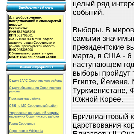
целый ряд интер
Внебюджетный счет:
событий.
Для добровольных
пожертвований и спонсорской
помощи:
Выборы. В миров
Реквизиты:
ИНН
5617005706
КПП
561701001
самыми значимым
Л/с
771090014 в фин. отделе
администрации Сорочинского
президентские вы
района Оренбургской области
БИК
045308000
марта, в США - 6
Обязательно указать - для
МБОУ «Баклановская СОШ»
наступающем год
Важная информация
выборы пройдут 
Египте, Йемене, 
Отдел ЗАГС Сорочинского района
Отдел образования Сорочинского
Туркменистане, 
района
Южной Корее.
Прокуратура района
ОВД по МО Сорочинский район
Управление социальной защиты
Бриллиантовый ю
населения Сорочинского района
царствования ко
Город Сорочинск
Сорочинск в Wikipedia
Елизаветы II. Он