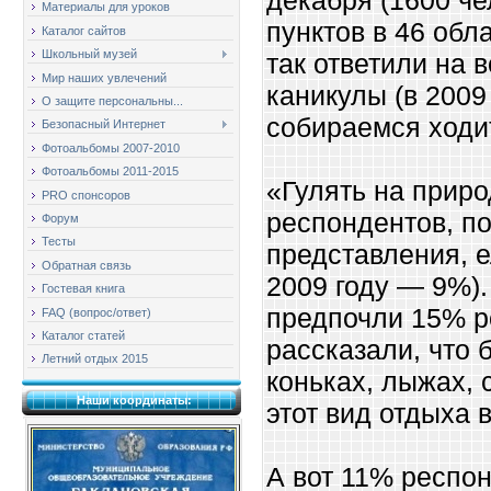
Материалы для уроков
пунктов в 46 обл
Каталог сайтов
Школьный музей
так ответили на 
Мир наших увлечений
каникулы (в 200
О защите персональны...
собираемся ходит
Безопасный Интернет
Фотоальбомы 2007-2010
Фотоальбомы 2011-2015
«Гулять на прир
PRO спонсоров
респондентов, по
Форум
Тесты
представления, е
Обратная связь
2009 году — 9%)
Гостевая книга
предпочли 15% р
FAQ (вопрос/ответ)
Каталог статей
рассказали, что 
Летний отдых 2015
коньках, лыжах, 
Наши координаты:
этот вид отдыха 
А вот 11% респо