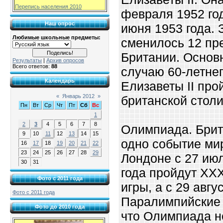
Перепись населения 2010
февраля 1952 го
Наш опрос
июня 1953 года. 
Любимые школьные предметы:
сменилось 12 пр
Британии. Основ
Результаты
|
Архив опросов
Всего ответов:
88
случаю 60-летне
Календарь
Елизаветы II про
«
Январь 2012
»
британской столи
Пн
Вт
Ср
Чт
Пт
Сб
Вс
1
2
3
4
5
6
7
8
Олимпиада. Бри
9
10
11
12
13
14
15
одно событие ми
16
17
18
19
20
21
22
23
24
25
26
27
28
29
Лондоне с 27 июл
30
31
года пройдут ХХ
Фото с 2011 года
игры, а с 29 авгу
Фото с 2011 года
Паралимпийские 
Фото до 2010 года
что Олимпиада не