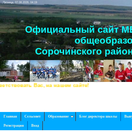
Пятница, 07.08.2026, 04:19
Официальный сайт МБ
общеобразо
Сорочинского район
твовать Вас, на нашем сайте!
Главная
Сельсовет
Образование
Блог директора школы
Вып
Регистрация
Вход