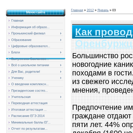
Главная
»
2012
»
Январь
»
03
Меню сайта
Главная
Информация об образо...
Как провод
Пронькинский филиал
Оренбуржц
Образование
Цифровые образовател...
Блоги
Большинство рос
Выпускники Баклановс...
новогодние каник
Всё о школьном питании
походами в гости
Для Вас, родители!
Ученику
из свежего иссл
О введении комплексн...
мнения, провед
Президентские состяз...
Учительская
Переводная аттестация
Предпочтение им
Итоговая аттестация ...
граждане отдают
Расписание ЕГЭ 2014
пяти лет. 44% о
Минимальные баллы ЕГ...
Отчет по результатам...
декабря (1600 че