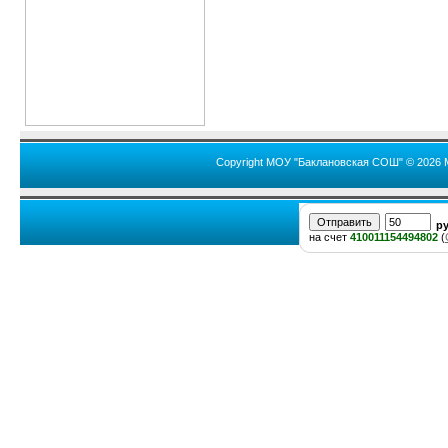
Copyright МОУ "Баклановская СОШ" © 2026 
р
на счет
410011154494802
(