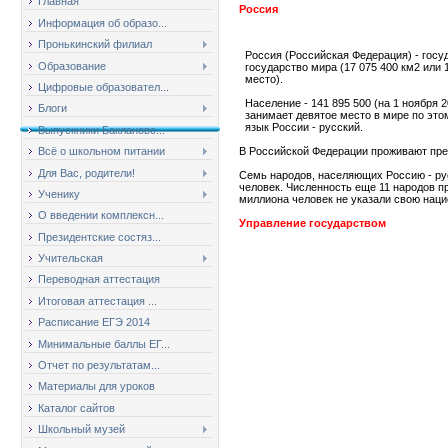
Главная
Россия
Информация об образо...
Пронькинский филиал
Россия (Российская Федерация) - госу
Образование
государство мира (17 075 400 км2 или 
место).
Цифровые образовател...
Население - 141 895 500 (на 1 ноября 
Блоги
занимает девятое место в мире по это
язык России - русский.
Выпускники Баклановс...
В Российской Федерации проживают пре
Всё о школьном питании
Для Вас, родители!
Семь народов, населяющих Россию - ру
человек. Численность еще 11 народов п
Ученику
миллиона человек не указали свою нац
О введении комплексн...
Управление государством
Президентские состяз...
Учительская
Переводная аттестация
Итоговая аттестация ...
Расписание ЕГЭ 2014
Минимальные баллы ЕГ...
Отчет по результатам...
Материалы для уроков
Каталог сайтов
Школьный музей