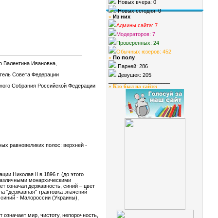
Новых вчера: 0
Новых сегодня: 0
Из них
»
Админы сайта: 7
Модераторов: 7
Проверенных: 24
Обычных юзеров: 452
По полу
»
о Валентина Ивановна,
Парней: 286
тель Совета Федерации
Девушек: 205
_____________________
ного Собрания Российской Федерации
»
Кто был на сайте
:
ых равновеликих полос: верхней -
и Николая II в 1896 г. (до этого
 различными монархическими
ет означал державность, синий – цвет
на "державная" трактовка значений
 синий - Малороссии (Украины),
 означает мир, чистоту, непорочность,