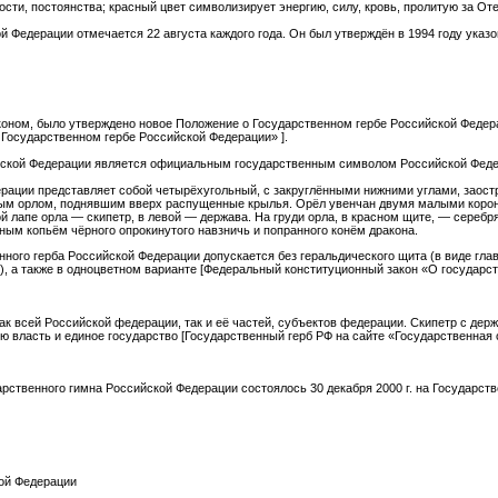
ости, постоянства; красный цвет символизирует энергию, силу, кровь, пролитую за От
й Федерации отмечается 22 августа каждого года. Он был утверждён в 1994 году указ
коном, было утверждено новое Положение о Государственном гербе Российской Феде
О Государственном гербе Российской Федерации» ].
ийской Федерации является официальным государственным символом Российской Феде
рации представляет собой четырёхугольный, с закруглёнными нижними углами, заост
вым орлом, поднявшим вверх распущенные крылья. Орёл увенчан двумя малыми коро
й лапе орла — скипетр, в левой — держава. На груди орла, в красном щите, — сереб
ым копьём чёрного опрокинутого навзничь и попранного конём дракона.
нного герба Российской Федерации допускается без геральдического щита (в виде гла
), а также в одноцветном варианте [Федеральный конституционный закон «О государс
ак всей Российской федерации, так и её частей, субъектов федерации. Скипетр с дер
ю власть и единое государство [Государственный герб РФ на сайте «Государственная 
рственного гимна Российской Федерации состоялось 30 декабря 2000 г. на Государс
кой Федерации