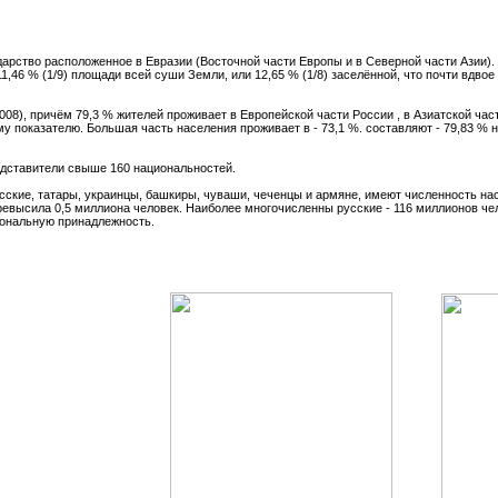
дарство расположенное в Евразии (Восточной части Европы и в Северной части Азии)
11,46 % (1/9) площади всей суши Земли, или 12,65 % (1/8) заселённой, что почти вдв
2008), причём 79,3 % жителей проживает в Европейской части России , в Азиатской ча
му показателю. Большая часть населения проживает в - 73,1 %. составляют - 79,83 %
дставители свыше 160 национальностей.
сские, татары, украинцы, башкиры, чуваши, чеченцы и армяне, имеют численность 
ревысила 0,5 миллиона человек. Наиболее многочисленны русские - 116 миллионов чел
иональную принадлежность.