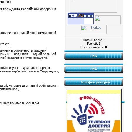
ечество
ом президента Российской Федерации.
рации [Федеральный конституционный
Онлайн всего:
1
рации.
Гостей:
1
Пользователей:
0
рённый в оконечности красный
нами и — над ними — одной большой
ГИА
ряный всадник в синем плаще на
вной фигуры — двуглавого орла с
ГИА
твенном гербе Российской Федерации»,
Телефон доверия
жавой, которые двуглавый орёл держит
символика» ].
твенном приеме в Большом