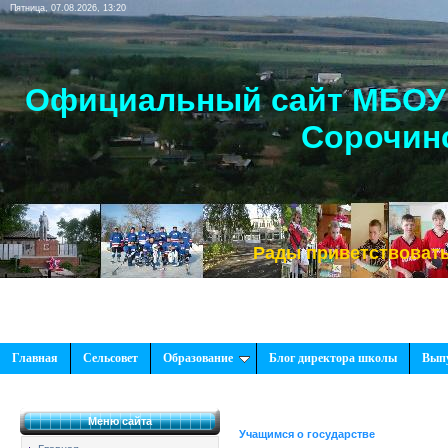
Пятница, 07.08.2026, 13:20
Официальный сайт МБОУ 
Сорочинс
Рады приветствовать Вас, н
Главная
Сельсовет
Образование
Блог директора школы
Вып
Меню сайта
Учащимся о государстве