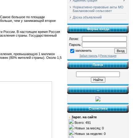
Администрация
Нормативно-правовые акты МО
Баклановский сельсовет
. Самое большое по площади
Доска объявлений
ое больше, чем у занимающей второе
Форма входа
сти России. В настоящее время Россия
 населения страны. Государственный
Логин:
Пароль:
запомнить
населения, превышающую 1 миллион
Забыл пароль
|
Регистрация
овек (80% жителей страны). Около 1,5
Поиск
...
Статистика
Зарег. на сайте
»
Всего: 491
Новых за месяц: 0
Новых за неделю: 0