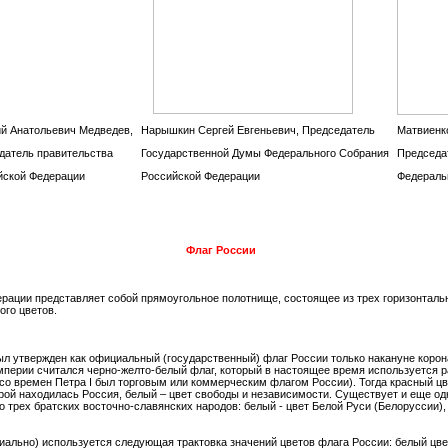
й Анатольевич Медведев,
Нарышкин Сергей Евгеньевич, Председатель
Матвиенк
датель правительства
Государственной Думы Федерального Собрания
Председа
ской Федерации
Российской Федерации
Федераль
Флаг России
рации представляет собой прямоугольное полотнище, состоящее из трех горизонтальн
ого цветов.
 утвержден как официальный (государственный) флаг России только накануне коронаци
перии считался черно-желто-белый флаг, который в настоящее время используется
со времен Петра I был торговым или коммерческим флагом России). Тогда красный цв
рой находилась Россия, белый – цвет свободы и независимости. Существует и еще од
о трех братских восточно-славянских народов: белый - цвет Белой Руси (Белоруссии),
ально) используется следующая трактовка значений цветов флага России: белый цвет