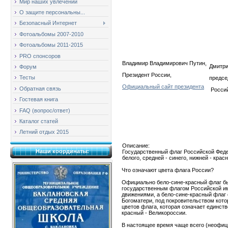
Мир наших увлечений
О защите персональны...
Безопасный Интернет
Фотоальбомы 2007-2010
Фотоальбомы 2011-2015
PRO спонсоров
Владимир Владимирович Путин,
Дмитри
Форум
Президент России,
Тесты
предсе
Официальный сайт президента
Обратная связь
Россий
Гостевая книга
FAQ (вопрос/ответ)
Каталог статей
Летний отдых 2015
Описание:
Наши координаты:
Государственный флаг Российской Феде
белого, средней - синего, нижней - красн
Что означают цвета флага России?
Официально бело-сине-красный флаг был
государственным флагом Российской им
движениями, а бело-сине-красный флаг 
Богоматери, под покровительством кото
цветов флага, которая означает единств
красный - Великороссии.
В настоящее время чаще всего (неофици