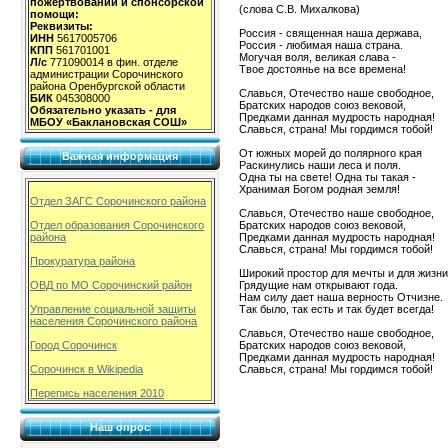
пожертвований и спонсорской
(слова С.В. Михалкова)
помощи:
Реквизиты:
Россия - священная наша держава,
ИНН
5617005706
Россия - любимая наша страна.
КПП
561701001
Могучая воля, великая слава -
Л/с
771090014 в фин. отделе
Твое достоянье на все времена!
администрации Сорочинского
района Оренбургской области
Славься, Отечество наше свободное,
БИК
045308000
Братских народов союз вековой,
Обязательно указать - для
Предками данная мудрость народная!
МБОУ «Баклановская СОШ»
Славься, страна! Мы гордимся тобой!
От южных морей до полярного края
Важная информация
Раскинулись наши леса и поля.
Одна ты на свете! Одна ты такая -
Хранимая Богом родная земля!
Отдел ЗАГС Сорочинского района
Славься, Отечество наше свободное,
Братских народов союз вековой,
Отдел образования Сорочинского
Предками данная мудрость народная!
района
Славься, страна! Мы гордимся тобой!
Прокуратура района
Широкий простор для мечты и для жизни
Грядущие нам открывают года.
ОВД по МО Сорочинский район
Нам силу дает наша верность Отчизне.
Так было, так есть и так будет всегда!
Управление социальной защиты
населения Сорочинского района
Славься, Отечество наше свободное,
Братских народов союз вековой,
Город Сорочинск
Предками данная мудрость народная!
Славься, страна! Мы гордимся тобой!
Сорочинск в Wikipedia
Перепись населения 2010
Наш опрос