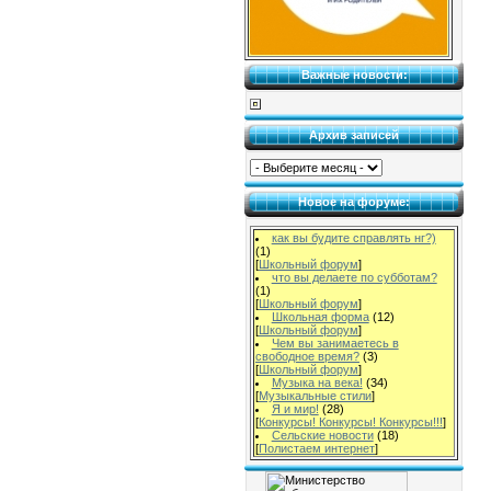
Важные новости:
Архив записей
Новое на форуме:
как вы будите справлять нг?)
(1)
[
Школьный форум
]
что вы делаете по субботам?
(1)
[
Школьный форум
]
Школьная форма
(12)
[
Школьный форум
]
Чем вы занимаетесь в
свободное время?
(3)
[
Школьный форум
]
Музыка на века!
(34)
[
Музыкальные стили
]
Я и мир!
(28)
[
Конкурсы! Конкурсы! Конкурсы!!!
]
Сельские новости
(18)
[
Полистаем интернет
]