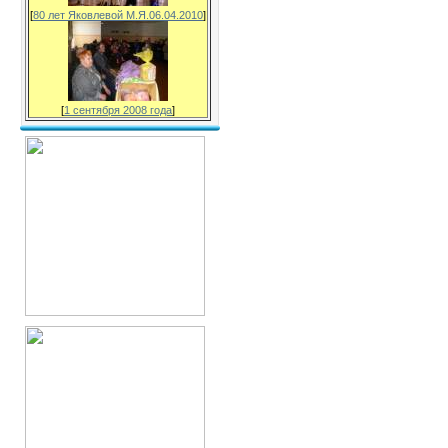
[
80 лет Яковлевой М.Я.06.04.2010
]
[
1 сентября 2008 года
]