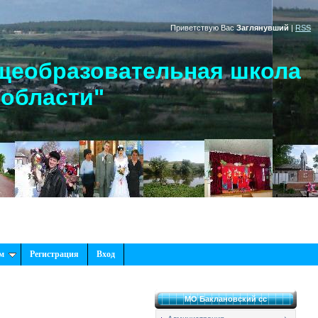
Приветствую Вас
Заглянувший
|
RSS
щеобразовательная школа
 области"
м
Регистрация
Вход
МО Баклановский сс