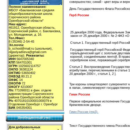
совершенство; синий - цвет веры и верн
Полное наименование:
День Государственного Флага Российско
МБОУ «Баклановская средняя
общеобразовательная школа
Герб России
Сорочинского района
Оренбургской области"
Наш адрес:
461912, Оренбургская область,
Сорочинский район, с. Баклановка,
25 декабря 2000 года, Федеральным За
ул. Молодежная, д. 16.
закон от 25 декабря 2000 г. № 2-ФКЗ «
Тел./Факс:
8 (35346) 2-54-45
Статья 1. Государственный герб Росс
Эл.почта:
b_school@mail.ru (школьная),
Государственный герб Российской Феде
olgaslyadneva@gmail.com
геральдический щит с золотым двугла
(директор).
Реквизиты:
короной, соединёнными лентой. В право
ИНН
5647005340
серебряном коне, поражающий серебрян
КПП
564701001
ОГРН
1025602114757
Статья 2. Воспроизведение Государстве
ОКПО
36381124
атрибутами, перечисленными в статье 1
ОКТМО
53650402
20 декабря 2000 г., статья 1, 2 ].
ОКВЭД
80.21.2
ОКФС
14
ОКОПФ
72
Три короны олицетворяют суверенитет к
ОКОГУ
4210007
в лапах, символизируют государственну
Л/с
771090011 в фин. отделе
администрации Сорочинского
Гимн России
района Оренбургской области
Р/с
40701810100001000079 в
Первое официальное исполнение Госуда
Отделении Оренбург г. Оренбург
Кремлевском дворце.
БИК
045354001
Гимн России (mp3).
Внебюджетный счет:
Текст Государственного гимна Российс
Для добровольных