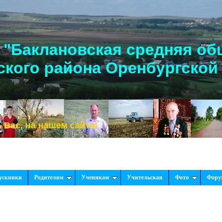
"Баклановская средняя об
кого района Оренбургской
а нашем сайте!
ускники
Родителям
Ученикам
Учительская
Фото
Фору