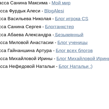
ласса Санина Максима -
Мой мир
асса Фурдык Алеси -
BlogAlesi
асса Васильева Николая -
Блог игрока CS
асса Санина Сергея -
Блогганкстер
асса Абаева Александра -
Безымянный
асса Миловой Анастасии -
Блог ученицы
асса Гайнаншина Артура -
Блог всех блогов
ласса Михайловой Ирины -
Блог Михайловой Ирин
ласса Нефедовой Натальи -
Блог Натальи :)