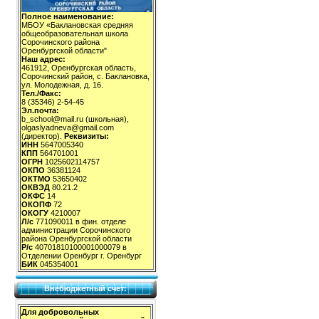
Полное наименование:
МБОУ «Баклановская средняя
общеобразовательная школа
Сорочинского района
Оренбургской области"
Наш адрес:
461912, Оренбургская область,
Сорочинский район, с. Баклановка,
ул. Молодежная, д. 16.
Тел./Факс:
8 (35346) 2-54-45
Эл.почта:
b_school@mail.ru (школьная),
olgaslyadneva@gmail.com
(директор).
Реквизиты:
ИНН
5647005340
КПП
564701001
ОГРН
1025602114757
ОКПО
36381124
ОКТМО
53650402
ОКВЭД
80.21.2
ОКФС
14
ОКОПФ
72
ОКОГУ
4210007
Л/с
771090011 в фин. отделе
администрации Сорочинского
района Оренбургской области
Р/с
40701810100001000079 в
Отделении Оренбург г. Оренбург
БИК
045354001
Внебюджетный счет:
Для добровольных