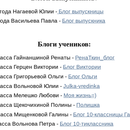
года Нагаевой Юлии -
Блог выпускницы
года Васильева Павла -
Блог выпускника
Блоги учеников:
класса Гайнаншиной Ренаты -
РенаТкин_блог
ласса Герцен Виктории -
Блог Виктории
ласса Григорьевой Ольги -
Блог Ольги
ласса Вольновой Юлии -
Julka-vredinka
класса Мелешко Любови -
Моя жизнь=)
класса Щекочихиной Полины -
Полишка
класса Мищенковой Галины -
Блог 10-классницы Г
ласса Вольнова Петра -
Блог 10-тиклассника