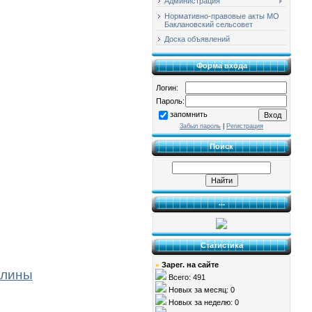
Администрация
Нормативно-правовые акты МО
Баклановский сельсовет
Доска объявлений
Форма входа
Логин:
Пароль:
запомнить
Забыл пароль
|
Регистрация
Поиск
...
Статистика
Зарег. на сайте
»
алины
Всего: 491
Новых за месяц: 0
Новых за неделю: 0