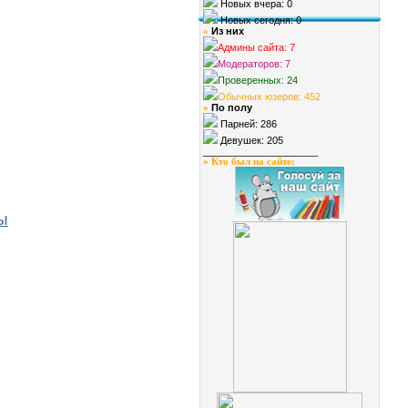
Новых вчера: 0
Новых сегодня: 0
Из них
»
Админы сайта: 7
Модераторов: 7
Проверенных: 24
Обычных юзеров: 452
По полу
»
Парней: 286
Девушек: 205
_____________________
»
Кто был на сайте
:
ы