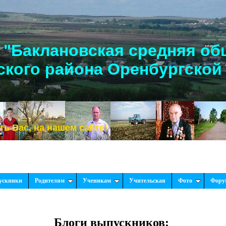
"Баклановская средняя об
кого района Оренбургской
 на нашем сайте!
ускники
Родителям
Ученикам
Учительская
Фото
Фору
Блоги выпускников: