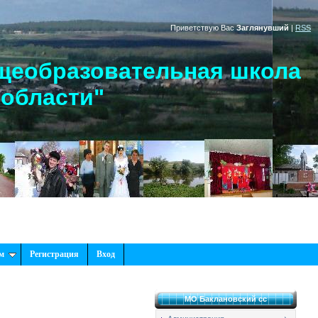
Приветствую Вас
Заглянувший
|
RSS
щеобразовательная школа
 области"
м
Регистрация
Вход
МО Баклановский сс