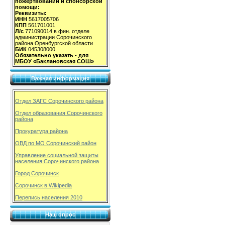
пожертвований и спонсорской
помощи:
Реквизиты:
ИНН
5617005706
КПП
561701001
Л/с
771090014 в фин. отделе
администрации Сорочинского
района Оренбургской области
БИК
045308000
Обязательно указать - для
МБОУ «Баклановская СОШ»
Важная информация
Отдел ЗАГС Сорочинского района
Отдел образования Сорочинского
района
Прокуратура района
ОВД по МО Сорочинский район
Управление социальной защиты
населения Сорочинского района
Город Сорочинск
Сорочинск в Wikipedia
Перепись населения 2010
Наш опрос