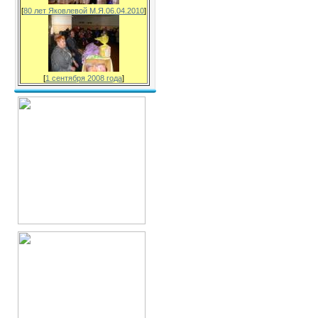
[
80 лет Яковлевой М.Я.06.04.2010
]
[
1 сентября 2008 года
]