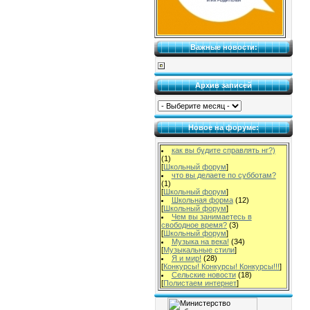
Важные новости:
Архив записей
Новое на форуме:
как вы будите справлять нг?)
(1)
[
Школьный форум
]
что вы делаете по субботам?
(1)
[
Школьный форум
]
Школьная форма
(12)
[
Школьный форум
]
Чем вы занимаетесь в
свободное время?
(3)
[
Школьный форум
]
Музыка на века!
(34)
[
Музыкальные стили
]
Я и мир!
(28)
[
Конкурсы! Конкурсы! Конкурсы!!!
]
Сельские новости
(18)
[
Полистаем интернет
]