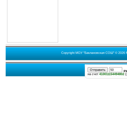
Copyright МОУ "Баклановская СОШ" © 2026 
р
на счет
410011154494802
(