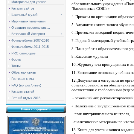
Материалы для уроков
образовательного учреждения «Пол
"Баклановская СОШ»
»
Каталог сайтов
Школьный музей
4. Приказы по организации образова
Мир наших увлечений
5. Алфавитная книга записи обучаю
О защите персональны...
6. Протоколы заседаний педагогичес
Безопасный Интернет
7. Годовой календарный учебный гр
Фотоальбомы 2007-2010
Фотоальбомы 2011-2015
8. План работы образовательного у
PRO спонсоров
9. Классные журналы
Форум
10. Журнал учета пропущенных и з
Тесты
11. Расписание основных учебных за
Обратная связь
Гостевая книга
12. Документы и материалы по орга
ориентированного на обеспечение к
FAQ (вопрос/ответ)
соответствии с требованиями федер
Каталог статей
- локальный акт, регламентирующий
Летний отдых 2015
« Положение о внутришкольном кон
Наши координаты:
- план внутришкольного контроля,
- аналитические материалы по итога
13. Книга для учета и записи выдан