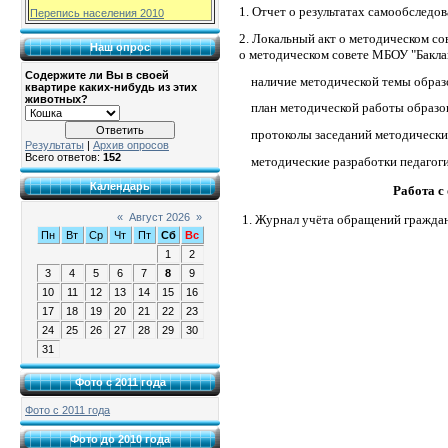
1. Отчет о результатах самообследо
Перепись населения 2010
2. Локальный акт о методическом с
Наш опрос
о методическом совете
МБОУ "Бакл
Содержите ли Вы в своей
наличие методической темы образо
квартире каких-нибудь из этих
животных?
план методической работы образов
протоколы заседаний методических
Результаты
|
Архив опросов
Всего ответов:
152
методические разработки педаг
Календарь
Работа с
«
Август 2026
»
1. Журнал учёта обращений граждан
Пн
Вт
Ср
Чт
Пт
Сб
Вс
1
2
3
4
5
6
7
8
9
10
11
12
13
14
15
16
17
18
19
20
21
22
23
24
25
26
27
28
29
30
31
Фото с 2011 года
Фото с 2011 года
Фото до 2010 года