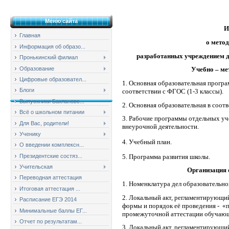
Меню сайта
И
Главная
о мето
Информация об образо...
разработанных учреждением д
Пронькинский филиал
Образование
Учебно – ме
Цифровые образовател...
1. Основная образовательная програ
Блоги
соответствии с ФГОС (1-3 классы).
Выпускники Баклановс...
2. Основная образовательная в соотв
Всё о школьном питании
3. Рабочие программы отдельных уч
Для Вас, родители!
внеурочной деятельности.
Ученику
4.
Учебный план.
О введении комплексн...
5. Программа развития школы.
Президентские состяз...
Учительская
Организация 
Переводная аттестация
1. Номенклатура дел образовательно
Итоговая аттестация ...
2. Локальный акт, регламентирующи
Расписание ЕГЭ 2014
формы и порядок её проведения - «
Минимальные баллы ЕГ...
промежуточной аттестации обуча
Отчет по результатам...
3. Локальный акт, регламентирующий