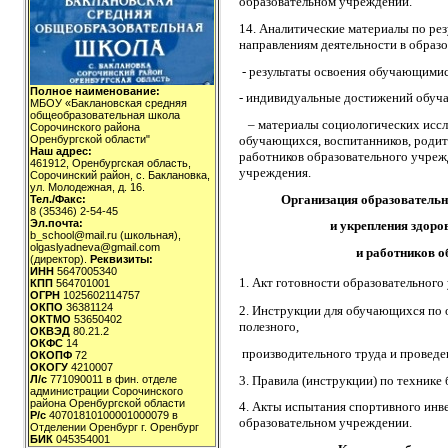
образовательном учреждении.
14. Аналитические материалы по ре
направлениям деятельности в образ
- результаты освоения обучающимис
Полное наименование:
- индивидуальные достижений обуч
МБОУ «Баклановская средняя
общеобразовательная школа
– материалы социологических иссл
Сорочинского района
обучающихся, воспитанников, родите
Оренбургской области"
Наш адрес:
работников образовательного учреж
461912, Оренбургская область,
учреждения.
Сорочинский район, с. Баклановка,
ул. Молодежная, д. 16.
Организация образовательн
Тел./Факс:
8 (35346) 2-54-45
Эл.почта:
и укрепления здоро
b_school@mail.ru (школьная),
olgaslyadneva@gmail.com
и работников о
(директор).
Реквизиты:
ИНН
5647005340
1.
Акт готовности образовательного
КПП
564701001
ОГРН
1025602114757
ОКПО
36381124
2. Инструкции для обучающихся по 
ОКТМО
53650402
полезного,
ОКВЭД
80.21.2
ОКФС
14
производительного труда и проведе
ОКОПФ
72
ОКОГУ
4210007
3. Правила (инструкции) по технике
Л/с
771090011 в фин. отделе
администрации Сорочинского
района Оренбургской области
4. Акты испытания спортивного инве
Р/с
40701810100001000079 в
образовательном учреждении.
Отделении Оренбург г. Оренбург
БИК
045354001