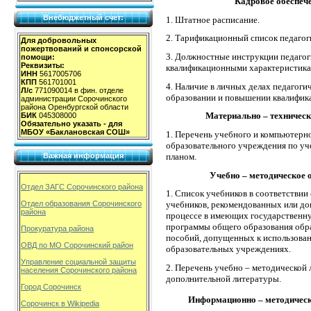
Кадровое обеспеч
Внебюджетный счет:
1. Штатное расписание.
2. Тарификационный список педагог
Для добровольных
пожертвований и спонсорской
3. Должностные инструкции педагог
помощи:
Реквизиты:
квалификационными характеристика
ИНН
5617005706
КПП
561701001
4. Наличие в личных делах педагог
Л/с
771090014 в фин. отделе
образовании и повышении квали
администрации Сорочинского
района Оренбургской области
Материально – техническо
БИК
045308000
Обязательно указать - для
МБОУ «Баклановская СОШ»
1. Перечень учебного и компьютерн
образовательного учреждения по уч
планом.
Важная информация
Учебно – методическое 
Отдел ЗАГС Сорочинского района
1. Список учебников в соответстви
учебников, рекомендованных или до
Отдел образования Сорочинского
района
процессе в имеющих государственн
программы общего образования обр
Прокуратура района
пособий, допущенных к использован
ОВД по МО Сорочинский район
образовательных учреждениях.
Управление социальной защиты
2. Перечень учебно – методической 
населения Сорочинского района
дополнительной литературы.
Город Сорочинск
Информационно – методическо
Сорочинск в Wikipedia