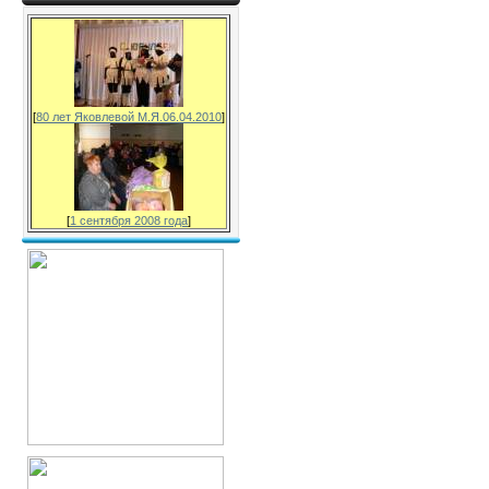
[
80 лет Яковлевой М.Я.06.04.2010
]
[
1 сентября 2008 года
]