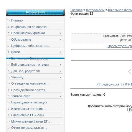
Главная
»
Фотоальбом
»
Школьная фотол
Меню сайта
Фотография 12
Главная
Информация об образо...
Пронькинский филиал
Просмотров
: 779 |
Раз
Образование
Дата
: 28
Цифровые образовател...
Просмотреть ф
Блоги
Выпускники Баклановс...
Всё о школьном питании
Для Вас, родители!
Ученику
О введении комплексн...
« Предыдущая
|
7
8
9
Президентские состяз...
Всего комментариев
:
0
Учительская
Переводная аттестация
Добавлять комментарии могу
Итоговая аттестация ...
[
Р
Расписание ЕГЭ 2014
Минимальные баллы ЕГ...
Отчет по результатам...