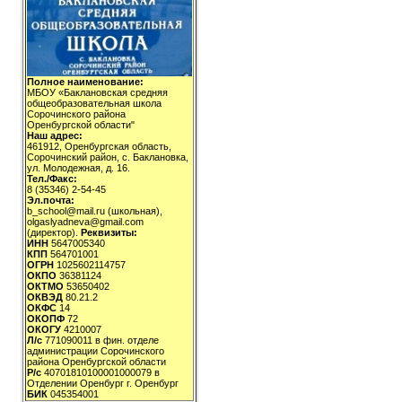
Полное наименование:
МБОУ «Баклановская средняя
общеобразовательная школа
Сорочинского района
Оренбургской области"
Наш адрес:
461912, Оренбургская область,
Сорочинский район, с. Баклановка,
ул. Молодежная, д. 16.
Тел./Факс:
8 (35346) 2-54-45
Эл.почта:
b_school@mail.ru (школьная),
olgaslyadneva@gmail.com
(директор).
Реквизиты:
ИНН
5647005340
КПП
564701001
ОГРН
1025602114757
ОКПО
36381124
ОКТМО
53650402
ОКВЭД
80.21.2
ОКФС
14
ОКОПФ
72
ОКОГУ
4210007
Л/с
771090011 в фин. отделе
администрации Сорочинского
района Оренбургской области
Р/с
40701810100001000079 в
Отделении Оренбург г. Оренбург
БИК
045354001