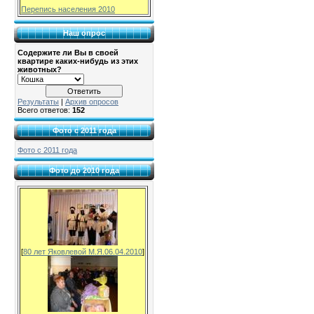
Перепись населения 2010
Наш опрос
Содержите ли Вы в своей
квартире каких-нибудь из этих
животных?
Результаты
|
Архив опросов
Всего ответов:
152
Фото с 2011 года
Фото с 2011 года
Фото до 2010 года
[
80 лет Яковлевой М.Я.06.04.2010
]