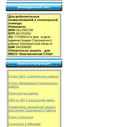
Внебюджетный счет:
Для добровольных
пожертвований и спонсорской
помощи:
Реквизиты:
ИНН
5617005706
КПП
561701001
Л/с
771090014 в фин. отделе
администрации Сорочинского
района Оренбургской области
БИК
045308000
Обязательно указать - для
МБОУ «Баклановская СОШ»
Важная информация
Отдел ЗАГС Сорочинского района
Отдел образования Сорочинского
района
Прокуратура района
ОВД по МО Сорочинский район
Управление социальной защиты
населения Сорочинского района
Город Сорочинск
Сорочинск в Wikipedia