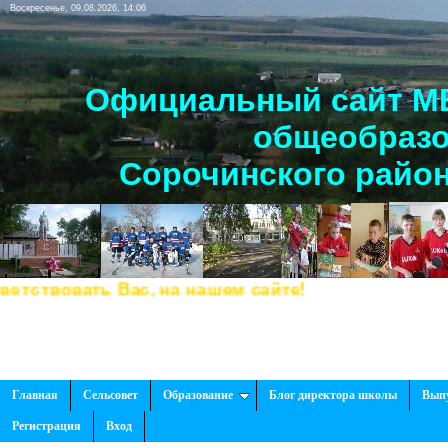
Воскресенье, 09.08.2026, 14:06
Официальный сайт МБ
общеобразо
Сорочинского район
твовать Вас, на нашем сайте!
Главная
Сельсовет
Образование
Блог директора школы
Вып
Регистрация
Вход