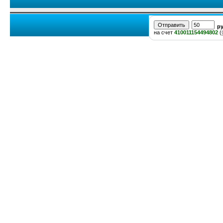
р
на счет
410011154494802
(