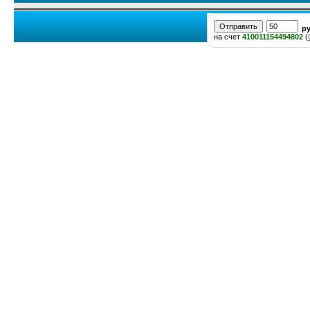
р
на счет
410011154494802
(