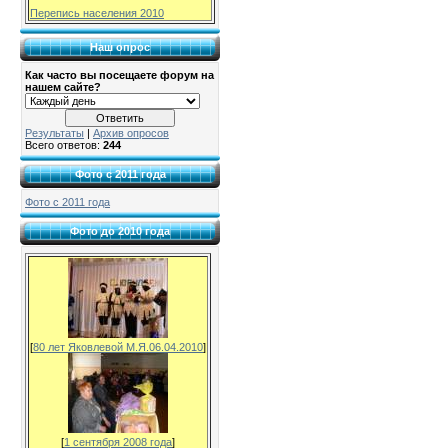
Перепись населения 2010
Наш опрос
Как часто вы посещаете форум на
нашем сайте?
Результаты
|
Архив опросов
Всего ответов:
244
Фото с 2011 года
Фото с 2011 года
Фото до 2010 года
[
80 лет Яковлевой М.Я.06.04.2010
]
[
1 сентября 2008 года
]