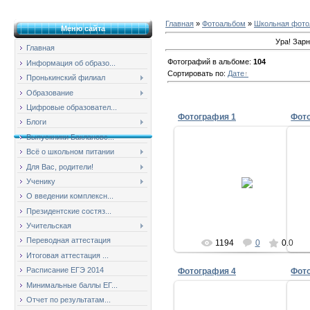
Главная
»
Фотоальбом
»
Школьная фотол
Меню сайта
Ура! Зарн
Главная
Фотографий в альбоме
:
104
Информация об образо...
Сортировать по
:
Дате
Пронькинский филиал
Образование
Цифровые образовател...
Фотография 1
Фот
Блоги
Выпускники Баклановс...
Всё о школьном питании
Для Вас, родители!
28.02.2009
Ученику
milov_2v
О введении комплексн...
Президентские состяз...
Учительская
Переводная аттестация
1194
0
0.0
Итоговая аттестация ...
Расписание ЕГЭ 2014
Фотография 4
Фот
Минимальные баллы ЕГ...
Отчет по результатам...