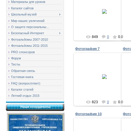
Материалы для уроков
28.02.2009
Каталог сайтов
Школьный музей
milov_2v
Мир наших увлечений
О защите персональны...
Безопасный Интернет
849
0
0.0
Фотоальбомы 2007-2010
Фотоальбомы 2011-2015
Фотография 7
Фот
PRO спонсоров
Форум
Тесты
Обратная связь
28.02.2009
Гостевая книга
milov_2v
FAQ (вопрос/ответ)
Каталог статей
Летний отдых 2015
823
0
0.0
Наши координаты:
Фотография 10
Фот