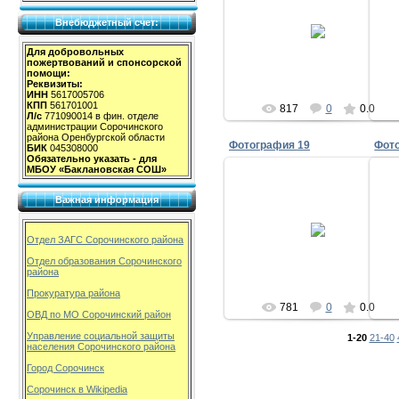
28.02.2009
Внебюджетный счет:
milov_2v
Для добровольных
пожертвований и спонсорской
помощи:
Реквизиты:
ИНН
5617005706
КПП
561701001
817
0
0.0
Л/с
771090014 в фин. отделе
администрации Сорочинского
района Оренбургской области
Фотография 19
Фот
БИК
045308000
Обязательно указать - для
МБОУ «Баклановская СОШ»
Важная информация
28.02.2009
Отдел ЗАГС Сорочинского района
milov_2v
Отдел образования Сорочинского
района
Прокуратура района
781
0
0.0
ОВД по МО Сорочинский район
Управление социальной защиты
1-20
21-40
населения Сорочинского района
Город Сорочинск
Сорочинск в Wikipedia