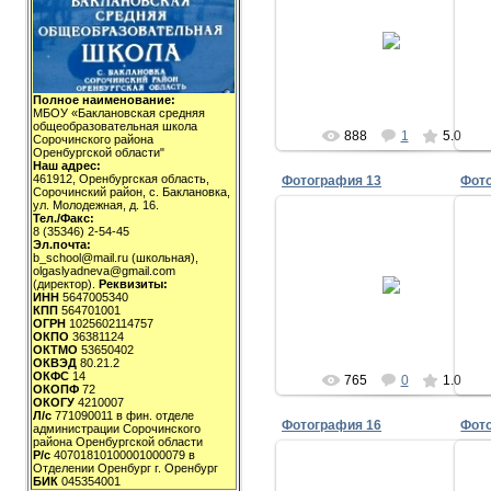
28.02.2009
milov_2v
Полное наименование:
МБОУ «Баклановская средняя
общеобразовательная школа
888
1
5.0
Сорочинского района
Оренбургской области"
Наш адрес:
461912, Оренбургская область,
Фотография 13
Фот
Сорочинский район, с. Баклановка,
ул. Молодежная, д. 16.
Тел./Факс:
8 (35346) 2-54-45
Эл.почта:
b_school@mail.ru (школьная),
28.02.2009
olgaslyadneva@gmail.com
(директор).
Реквизиты:
ИНН
5647005340
milov_2v
КПП
564701001
ОГРН
1025602114757
ОКПО
36381124
ОКТМО
53650402
ОКВЭД
80.21.2
ОКФС
14
765
0
1.0
ОКОПФ
72
ОКОГУ
4210007
Л/с
771090011 в фин. отделе
Фотография 16
Фот
администрации Сорочинского
района Оренбургской области
Р/с
40701810100001000079 в
Отделении Оренбург г. Оренбург
БИК
045354001