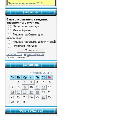
Перепись населения 2010
Наш опрос
Ваше отношение к введению
электронного журнала:
Очень полезная идея
Мне всё равно
Лишние проблемы для
школьников
Лишние проблемы для учителей
Поживём - увидим
Результаты
|
Архив опросов
Всего ответов:
51
Календарь
«
Ноябрь 2011
»
Пн
Вт
Ср
Чт
Пт
Сб
Вс
1
2
3
4
5
6
7
8
9
10
11
12
13
14
15
16
17
18
19
20
21
22
23
24
25
26
27
28
29
30
Фото с 2011 года