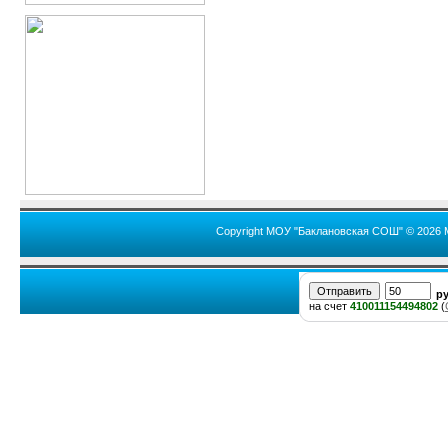
Copyright МОУ "Баклановская СОШ" © 2026 
р
на счет
410011154494802
(