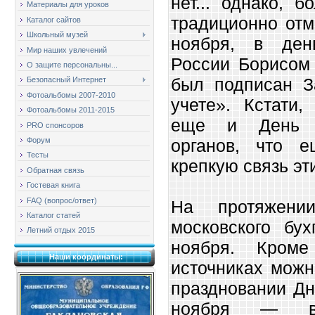
нет... однако, 
Материалы для уроков
традиционно отм
Каталог сайтов
Школьный музей
ноября, в ден
Мир наших увлечений
России Борисом
О защите персональны...
был подписан З
Безопасный Интернет
Фотоальбомы 2007-2010
учете». Кстати,
Фотоальбомы 2011-2015
еще и День р
PRO спонсоров
Форум
органов, что 
Тесты
крепкую связь эт
Обратная связь
Гостевая книга
FAQ (вопрос/ответ)
На протяжени
Каталог статей
московского бух
Летний отдых 2015
ноября. Кроме
Наши координаты:
источниках мож
праздновании Дн
ноября — в