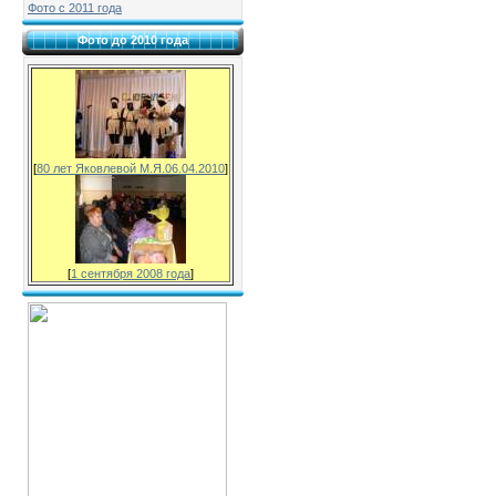
Фото с 2011 года
Фото до 2010 года
[
80 лет Яковлевой М.Я.06.04.2010
]
[
1 сентября 2008 года
]