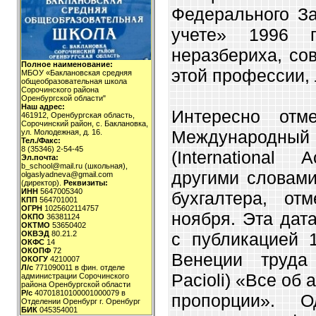
Федерального За
учете» 1996 г
неразбериха, со
Полное наименование:
этой профессии,
МБОУ «Баклановская средняя
общеобразовательная школа
Сорочинского района
Оренбургской области"
Наш адрес:
Интересно отме
461912, Оренбургская область,
Сорочинский район, с. Баклановка,
Международны
ул. Молодежная, д. 16.
Тел./Факс:
8 (35346) 2-54-45
(International
Эл.почта:
b_school@mail.ru (школьная),
другими словам
olgaslyadneva@gmail.com
(директор).
Реквизиты:
ИНН
5647005340
бухгалтера, от
КПП
564701001
ОГРН
1025602114757
ноября. Эта дат
ОКПО
36381124
ОКТМО
53650402
с публикацией 
ОКВЭД
80.21.2
ОКФС
14
ОКОПФ
72
Венеции труда
ОКОГУ
4210007
Л/с
771090011 в фин. отделе
Pacioli) «Все об
администрации Сорочинского
района Оренбургской области
Р/с
40701810100001000079 в
пропорции». 
Отделении Оренбург г. Оренбург
БИК
045354001