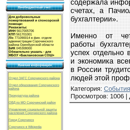
содержала инфор
Внебюджетный счет:
счетах, а Пачи
бухгалтерии».
Для добровольных
пожертвований и спонсорской
помощи:
Реквизиты:
ИНН
5617005706
Именно от чет
КПП
561701001
Л/с
771090014 в фин. отделе
администрации Сорочинского
работы бухгалте
района Оренбургской области
БИК
045308000
успех отдельно 
Обязательно указать - для
МБОУ «Баклановская СОШ»
и экономика все
Важная информация
в России трудит
людей этой проф
Отдел ЗАГС Сорочинского района
Отдел образования Сорочинского
Категория
:
События
района
Просмотров
: 1006 |
Прокуратура района
ОВД по МО Сорочинский район
Управление социальной защиты
населения Сорочинского района
Город Сорочинск
Сорочинск в Wikipedia