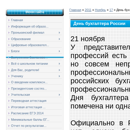
Главная
»
2011
»
Ноябрь
»
17
» День бух
Меню сайта
Главная
День бухгалтера России
Информация об образо...
Пронькинский филиал
21 ноября
Образование
У представите
Цифровые образовател...
Блоги
профессий есть 
Выпускники Баклановс...
но совсем неп
Всё о школьном питании
Для Вас, родители!
профессиона
Ученику
российских бух
О введении комплексн...
профессиональн
Президентские состяз...
Учительская
Дня бухгалтер
Переводная аттестация
помечена ни одна
Итоговая аттестация ...
Расписание ЕГЭ 2014
Минимальные баллы ЕГ...
Официально в Р
Отчет по результатам...