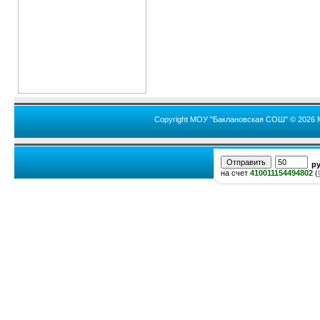
Copyright МОУ "Баклановская СОШ" © 2026 
р
на счет
410011154494802
(