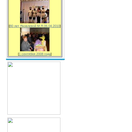
[
80 лет Яковлевой М.Я.06.04.2010
]
[
1 сентября 2008 года
]