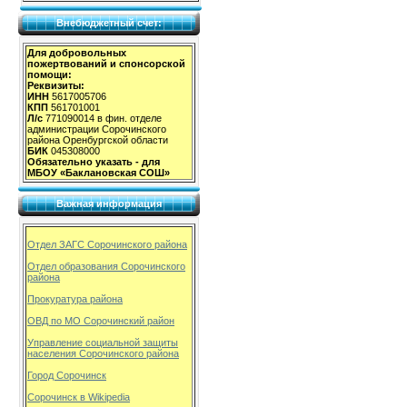
Внебюджетный счет:
Для добровольных
пожертвований и спонсорской
помощи:
Реквизиты:
ИНН
5617005706
КПП
561701001
Л/с
771090014 в фин. отделе
администрации Сорочинского
района Оренбургской области
БИК
045308000
Обязательно указать - для
МБОУ «Баклановская СОШ»
Важная информация
Отдел ЗАГС Сорочинского района
Отдел образования Сорочинского
района
Прокуратура района
ОВД по МО Сорочинский район
Управление социальной защиты
населения Сорочинского района
Город Сорочинск
Сорочинск в Wikipedia