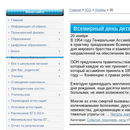
Главная
»
2011
»
Ноябрь
»
16
Меню сайта
Главная
Информация об образо...
Всемирный день дет
Пронькинский филиал
20 ноября
Образование
В 1954 году Генеральная Ассам
в практику празднование Всемирно
Цифровые образовател...
дня мирового братства и взаимо
Блоги
направленной на обеспечение бл
Выпускники Баклановс...
ООН предложила правительствам 
Всё о школьном питании
который каждое из них признает 
Для Вас, родители!
который ассамблея приняла в 195
году — Конвенцию о правах ребе
Ученику
О введении комплексн...
Ежегодно одиннадцать миллионов
дня рождения, еще десятки мил
Президентские состяз...
больными, не имея возможности 
Учительская
Многие из этих смертей вызваны
Переводная аттестация
излечиваемыми болезнями; друг
Итоговая аттестация ...
невежества, дискриминации и на
Расписание ЕГЭ 2014
тяжелые утраты се
...
Читать да
Минимальные баллы ЕГ...
Категория:
События, праздники, даты
| 
Отчет по результатам...