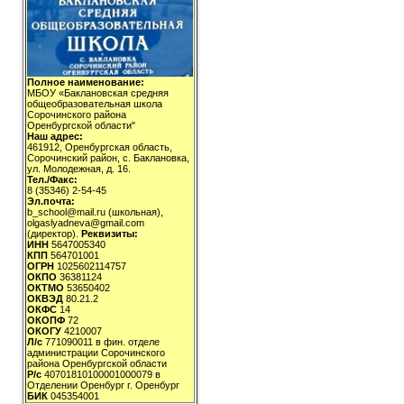
Полное наименование:
МБОУ «Баклановская средняя
общеобразовательная школа
Сорочинского района
Оренбургской области"
Наш адрес:
461912, Оренбургская область,
Сорочинский район, с. Баклановка,
ул. Молодежная, д. 16.
Тел./Факс:
8 (35346) 2-54-45
Эл.почта:
b_school@mail.ru (школьная),
olgaslyadneva@gmail.com
(директор).
Реквизиты:
ИНН
5647005340
КПП
564701001
ОГРН
1025602114757
ОКПО
36381124
ОКТМО
53650402
ОКВЭД
80.21.2
ОКФС
14
ОКОПФ
72
ОКОГУ
4210007
Л/с
771090011 в фин. отделе
администрации Сорочинского
района Оренбургской области
Р/с
40701810100001000079 в
Отделении Оренбург г. Оренбург
БИК
045354001