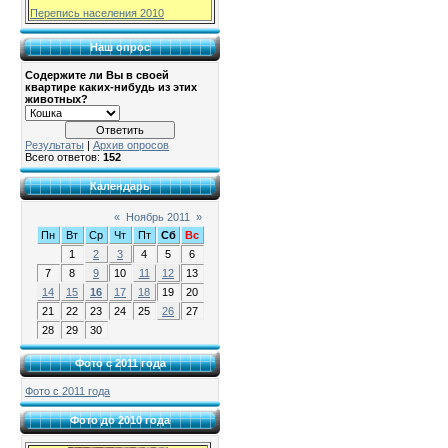
Перепись населения 2010
Наш опрос
Содержите ли Вы в своей
квартире каких-нибудь из этих
животных?
Результаты
|
Архив опросов
Всего ответов:
152
Календарь
«
Ноябрь 2011
»
Пн
Вт
Ср
Чт
Пт
Сб
Вс
1
2
3
4
5
6
7
8
9
10
11
12
13
14
15
16
17
18
19
20
21
22
23
24
25
26
27
28
29
30
Фото с 2011 года
Фото с 2011 года
Фото до 2010 года