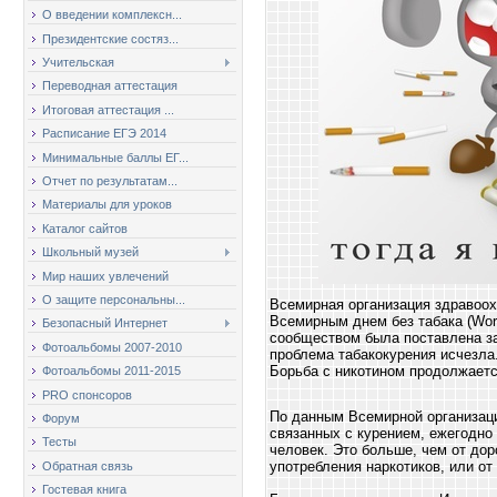
О введении комплексн...
Президентские состяз...
Учительская
Переводная аттестация
Итоговая аттестация ...
Расписание ЕГЭ 2014
Минимальные баллы ЕГ...
Отчет по результатам...
Материалы для уроков
Каталог сайтов
Школьный музей
Мир наших увлечений
О защите персональны...
Всемирная организация здравоох
Всемирным днем без табака (Wor
Безопасный Интернет
сообществом была поставлена за
Фотоальбомы 2007-2010
проблема табакокурения исчезла.
Борьба с никотином продолжает
Фотоальбомы 2011-2015
PRO спонсоров
По данным Всемирной организаци
Форум
связанных с курением, ежегодно
Тесты
человек. Это больше, чем от до
употребления наркотиков, или о
Обратная связь
Гостевая книга