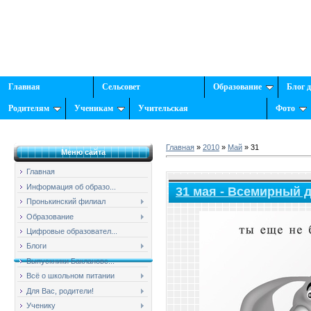
Главная
Сельсовет
Образование
Блог 
Родителям
Ученикам
Учительская
Фото
Главная
»
2010
»
Май
»
31
Меню сайта
Главная
Информация об образо...
31 мая - Всемирный д
Пронькинский филиал
Образование
Цифровые образовател...
Блоги
Выпускники Баклановс...
Всё о школьном питании
Для Вас, родители!
Ученику