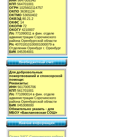
ИНН
5647005340
КПП
564701001
ОГРН
1025602114757
ОКПО
36381124
ОКТМО
53650402
ОКВЭД
80.21.2
ОКФС
14
ОКОПФ
72
ОКОГУ
4210007
Л/с
771090011 в фин. отделе
администрации Сорочинского
района Оренбургской области
Р/с
40701810100001000079 в
Отделении Оренбург г. Оренбург
БИК
045354001
Внебюджетный счет:
Для добровольных
пожертвований и спонсорской
помощи:
Реквизиты:
ИНН
5617005706
КПП
561701001
Л/с
771090014 в фин. отделе
администрации Сорочинского
района Оренбургской области
БИК
045308000
Обязательно указать - для
МБОУ «Баклановская СОШ»
Важная информация
Отдел ЗАГС Сорочинского района