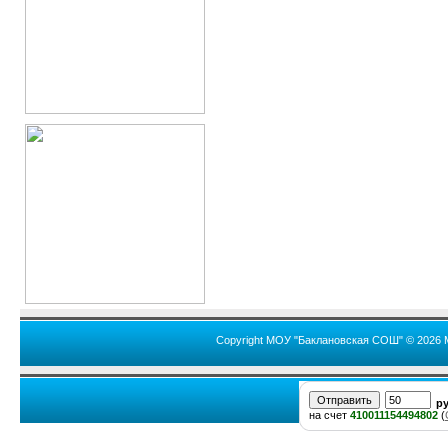
Copyright МОУ "Баклановская СОШ" © 2026 
р
на счет
410011154494802
(