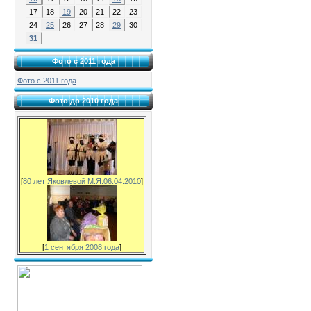
17
18
19
20
21
22
23
24
25
26
27
28
29
30
31
Фото с 2011 года
Фото с 2011 года
Фото до 2010 года
[
80 лет Яковлевой М.Я.06.04.2010
]
[
1 сентября 2008 года
]