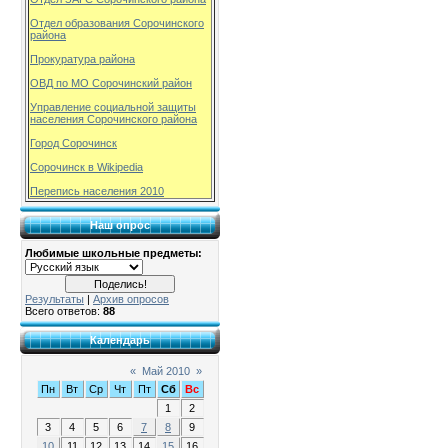
Отдел образования Сорочинского
района
Прокуратура района
ОВД по МО Сорочинский район
Управление социальной защиты
населения Сорочинского района
Город Сорочинск
Сорочинск в Wikipedia
Перепись населения 2010
Наш опрос
Любимые школьные предметы:
Результаты
|
Архив опросов
Всего ответов:
88
Календарь
«
Май 2010
»
Пн
Вт
Ср
Чт
Пт
Сб
Вс
1
2
3
4
5
6
7
8
9
10
11
12
13
14
15
16