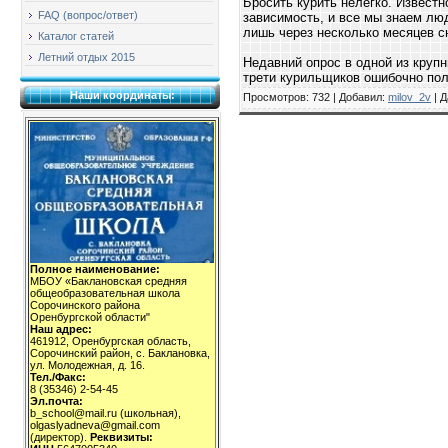
Бросить курить нелегко. Известн
FAQ (вопрос/ответ)
зависимость, и все мы знаем люд
лишь через несколько месяцев с
Каталог статей
Летний отдых 2015
Недавний опрос в одной из круп
трети курильщиков ошибочно по
Наши координаты:
Просмотров: 732 | Добавил:
milov_2v
| Д
Полное наименование:
МБОУ «Баклановская средняя
общеобразовательная школа
Сорочинского района
Оренбургской области"
Наш адрес:
461912, Оренбургская область,
Сорочинский район, с. Баклановка,
ул. Молодежная, д. 16.
Тел./Факс:
8 (35346) 2-54-45
Эл.почта:
b_school@mail.ru (школьная),
olgaslyadneva@gmail.com
(директор).
Реквизиты: