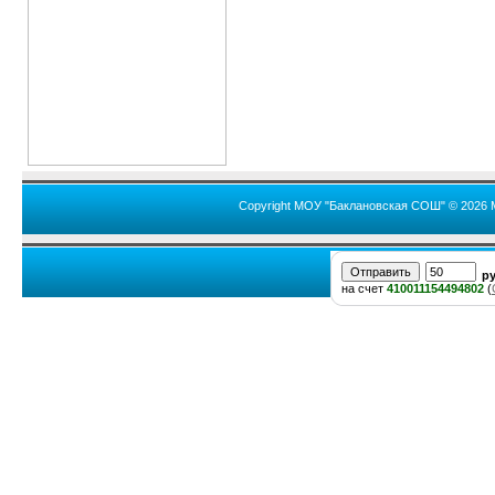
Copyright МОУ "Баклановская СОШ" © 2026 
р
на счет
410011154494802
(