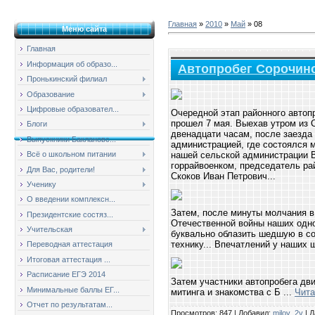
Главная
»
2010
»
Май
»
08
Меню сайта
Главная
Информация об образо...
Автопробег Сорочинс
Пронькинский филиал
Образование
Цифровые образовател...
Очередной этап районного автоп
прошел 7 мая. Выехав утром из С
Блоги
двенадцати часам, после заезда
Выпускники Баклановс...
администрацией, где состоялся м
нашей сельской администрации 
Всё о школьном питании
горрайвоенком, председатель ра
Для Вас, родители!
Скоков Иван Петрович...
Ученику
О введении комплексн...
Затем, после минуты молчания в
Президентские состяз...
Отечественной войны наших одн
Учительская
буквально облазить шедшую в с
технику... Впечатлений у наших 
Переводная аттестация
Итоговая аттестация ...
Расписание ЕГЭ 2014
Затем участники автопробега дв
Минимальные баллы ЕГ...
митинга и знакомства с Б
...
Чита
Отчет по результатам...
Просмотров: 847 | Добавил:
milov_2v
| Д