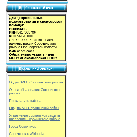
Внебюджетный счет:
Для добровольных
пожертвований и спонсорской
помощи:
Реквизиты:
ИНН
5617005706
КПП
561701001
Л/с
771090014 в фин. отделе
администрации Сорочинского
района Оренбургской области
БИК
045308000
Обязательно указать - для
МБОУ «Баклановская СОШ»
Важная информация
Отдел ЗАГС Сорочинского района
Отдел образования Сорочинского
района
Прокуратура района
ОВД по МО Сорочинский район
Управление социальной защиты
населения Сорочинского района
Город Сорочинск
Сорочинск в Wikipedia