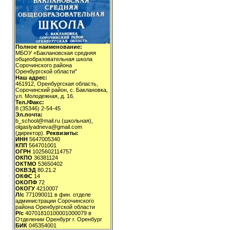
Полное наименование:
МБОУ «Баклановская средняя
общеобразовательная школа
Сорочинского района
Оренбургской области"
Наш адрес:
461912, Оренбургская область,
Сорочинский район, с. Баклановка,
ул. Молодежная, д. 16.
Тел./Факс:
8 (35346) 2-54-45
Эл.почта:
b_school@mail.ru (школьная),
olgaslyadneva@gmail.com
(директор).
Реквизиты:
ИНН
5647005340
КПП
564701001
ОГРН
1025602114757
ОКПО
36381124
ОКТМО
53650402
ОКВЭД
80.21.2
ОКФС
14
ОКОПФ
72
ОКОГУ
4210007
Л/с
771090011 в фин. отделе
администрации Сорочинского
района Оренбургской области
Р/с
40701810100001000079 в
Отделении Оренбург г. Оренбург
БИК
045354001