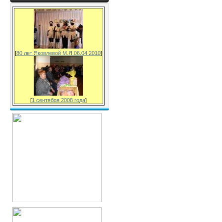
[
80 лет Яковлевой М.Я.06.04.2010
]
[
1 сентября 2008 года
]