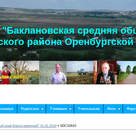
"Баклановская средняя об
кого района Оренбургской
йте!
ускники
Родителям
Ученикам
Учительская
Фото
Фору
й край благословенный" 31.01.2010
» SDC10910