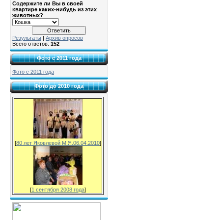
Содержите ли Вы в своей
квартире каких-нибудь из этих
животных?
Результаты
|
Архив опросов
Всего ответов:
152
Фото с 2011 года
Фото с 2011 года
Фото до 2010 года
[
80 лет Яковлевой М.Я.06.04.2010
]
[
1 сентября 2008 года
]