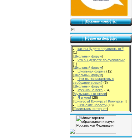
Важные новости:
Новое на форуме:
как вы будите справлять нг?)
(1)
[
Школьный форум
]
что вы делаете по субботам?
(1)
[
Школьный форум
]
Школьная форма
(12)
[
Школьный форум
]
Чем вы занимаетесь в
свободное время?
(3)
[
Школьный форум
]
Музыка на века!
(34)
[
Музыкальные стили
]
Я и мир!
(28)
[
Конкурсы! Конкурсы! Конкурсы!!!
]
Сельские новости
(18)
[
Полистаем интернет
]