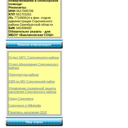
пожертвований и спонсорской
помощи:
Реквизиты:
ИНН
5617005706
КПП
561701001
Л/с
771090014 в фин. отделе
администрации Сорочинского
района Оренбургской области
БИК
045308000
Обязательно указать - для
МБОУ «Баклановская СОШ»
Важная информация
Отдел ЗАГС Сорочинского района
Отдел образования Сорочинского
района
Прокуратура района
ОВД по МО Сорочинский район
Управление социальной защиты
населения Сорочинского района
Город Сорочинск
Сорочинск в Wikipedia
Перепись населения 2010
Наш опрос