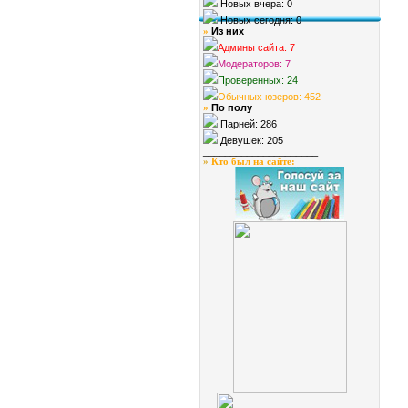
Новых вчера: 0
Новых сегодня: 0
Из них
»
Админы сайта: 7
Модераторов: 7
Проверенных: 24
Обычных юзеров: 452
По полу
»
Парней: 286
Девушек: 205
_____________________
»
Кто был на сайте
: