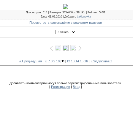
Просмотров
: 514 |
Размеры
: 365x640px/98.1Kb |
Рейтинг
: 5.0/1
Дата
: 01.02.2010 |
Добавил
:
baklanovka
Просмотреть фотографию в реальном размере
« Предыдущая
|
6
7
8
9
10
[
11
]
12
13
14
15
16
|
Следующая »
Добавлять комментарии могут только зарегистрированные пользователи.
[
Регистрация
|
Вход
]