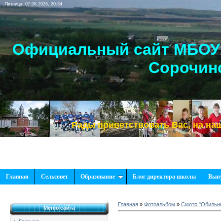
Пятница, 07.08.2026, 20:34
Официальный сайт МБОУ 
Сорочинс
Рады приветствовать Вас, на нашем са
Главная
Сельсовет
Образование
Блог директора школы
Вып
Главная
»
Фотоальбом
»
Смотр "Обильны
Меню сайта