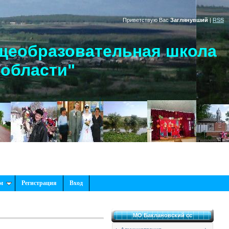
Приветствую Вас
Заглянувший
|
RSS
щеобразовательная школа
 области"
м
Регистрация
Вход
МО Баклановский сс