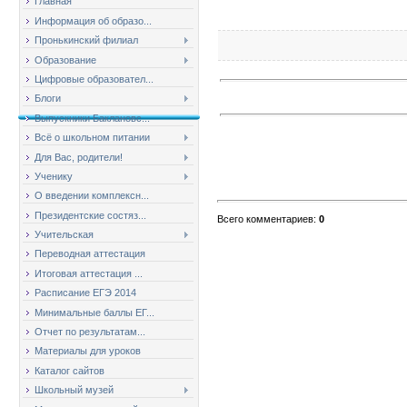
Главная
Информация об образо...
Пронькинский филиал
Образование
Цифровые образовател...
Блоги
Выпускники Баклановс...
Всё о школьном питании
Для Вас, родители!
Ученику
О введении комплексн...
Президентские состяз...
Всего комментариев
:
0
Учительская
Переводная аттестация
Итоговая аттестация ...
Расписание ЕГЭ 2014
Минимальные баллы ЕГ...
Отчет по результатам...
Материалы для уроков
Каталог сайтов
Школьный музей