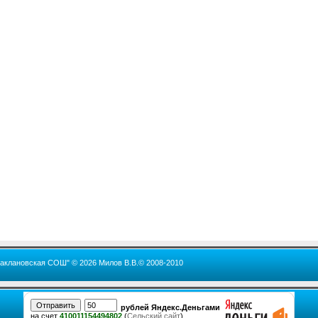
Баклановская СОШ" © 2026 Милов В.В.© 2008-2010
рублей Яндекс.Деньгами
на счет
410011154494802
(
Сельский сайт
)