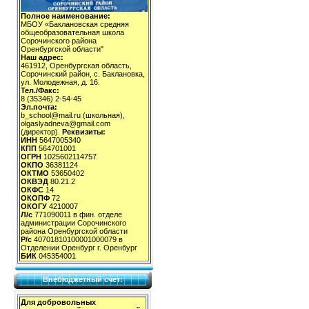
Полное наименование:
МБОУ «Баклановская средняя
общеобразовательная школа
Сорочинского района
Оренбургской области"
Наш адрес:
461912, Оренбургская область,
Сорочинский район, с. Баклановка,
ул. Молодежная, д. 16.
Тел./Факс:
8 (35346) 2-54-45
Эл.почта:
b_school@mail.ru (школьная),
olgaslyadneva@gmail.com
(директор).
Реквизиты:
ИНН
5647005340
КПП
564701001
ОГРН
1025602114757
ОКПО
36381124
ОКТМО
53650402
ОКВЭД
80.21.2
ОКФС
14
ОКОПФ
72
ОКОГУ
4210007
Л/с
771090011 в фин. отделе
администрации Сорочинского
района Оренбургской области
Р/с
40701810100001000079 в
Отделении Оренбург г. Оренбург
БИК
045354001
Внебюджетный счет:
Для добровольных