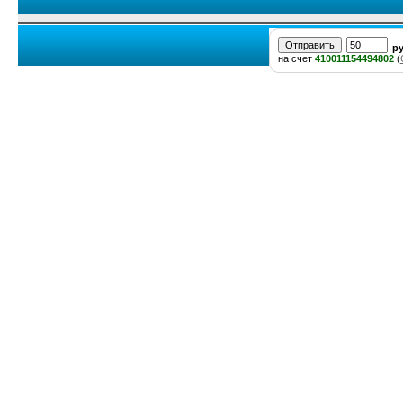
р
на счет
410011154494802
(