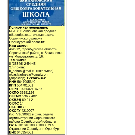
Полное наименование:
МБОУ «Баклановская средняя
общеобразовательная школа
Сорочинского района
Оренбургской области"
Наш адрес:
461912, Оренбургская область,
Сорочинский район, с. Баклановка,
ул. Молодежная, д. 16.
Тел./Факс:
8 (35346) 2-54-45
Эл.почта:
b_school@mail.ru (школьная),
olgaslyadneva@gmail.com
(директор).
Реквизиты:
ИНН
5647005340
КПП
564701001
ОГРН
1025602114757
ОКПО
36381124
ОКТМО
53650402
ОКВЭД
80.21.2
ОКФС
14
ОКОПФ
72
ОКОГУ
4210007
Л/с
771090011 в фин. отделе
администрации Сорочинского
района Оренбургской области
Р/с
40701810100001000079 в
Отделении Оренбург г. Оренбург
БИК
045354001