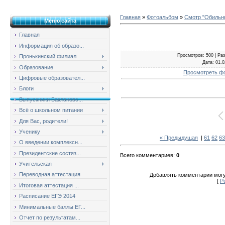
Главная
»
Фотоальбом
»
Смотр "Обильны
Меню сайта
Главная
Информация об образо...
Просмотров
: 500 |
Ра
Пронькинский филиал
Дата
: 01.
Образование
Просмотреть ф
Цифровые образовател...
Блоги
Выпускники Баклановс...
Всё о школьном питании
Для Вас, родители!
Ученику
« Предыдущая
|
61
62
63
О введении комплексн...
Президентские состяз...
Всего комментариев
:
0
Учительская
Переводная аттестация
Добавлять комментарии могу
[
Р
Итоговая аттестация ...
Расписание ЕГЭ 2014
Минимальные баллы ЕГ...
Отчет по результатам...