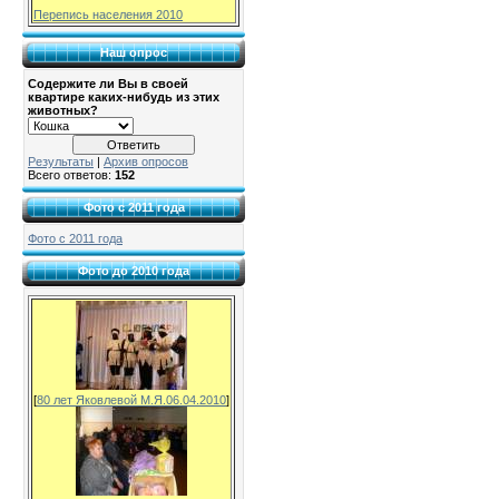
Перепись населения 2010
Наш опрос
Содержите ли Вы в своей
квартире каких-нибудь из этих
животных?
Результаты
|
Архив опросов
Всего ответов:
152
Фото с 2011 года
Фото с 2011 года
Фото до 2010 года
[
80 лет Яковлевой М.Я.06.04.2010
]