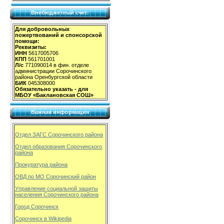
Внебюджетный счет:
Для добровольных
пожертвований и спонсорской
помощи:
Реквизиты:
ИНН
5617005706
КПП
561701001
Л/с
771090014 в фин. отделе
администрации Сорочинского
района Оренбургской области
БИК
045308000
Обязательно указать - для
МБОУ «Баклановская СОШ»
Важная информация
Отдел ЗАГС Сорочинского района
Отдел образования Сорочинского
района
Прокуратура района
ОВД по МО Сорочинский район
Управление социальной защиты
населения Сорочинского района
Город Сорочинск
Сорочинск в Wikipedia