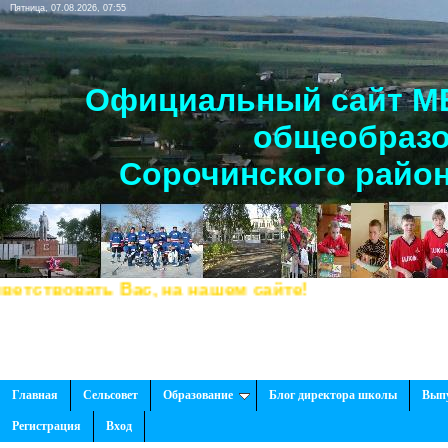
Пятница, 07.08.2026, 07:55
Официальный сайт МБ
общеобразо
Сорочинского район
твовать Вас, на нашем сайте!
Главная
Сельсовет
Образование
Блог директора школы
Вып
Регистрация
Вход