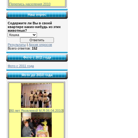
Перепись населения 2010
Наш опрос
Содержите ли Вы в своей
квартире каких-нибудь из этих
животных?
Результаты
|
Архив опросов
Всего ответов:
152
Фото с 2011 года
Фото с 2011 года
Фото до 2010 года
[
80 лет Яковлевой М.Я.06.04.2010
]