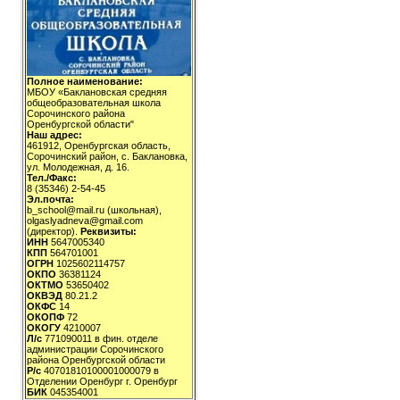
Полное наименование:
МБОУ «Баклановская средняя
общеобразовательная школа
Сорочинского района
Оренбургской области"
Наш адрес:
461912, Оренбургская область,
Сорочинский район, с. Баклановка,
ул. Молодежная, д. 16.
Тел./Факс:
8 (35346) 2-54-45
Эл.почта:
b_school@mail.ru (школьная),
olgaslyadneva@gmail.com
(директор).
Реквизиты:
ИНН
5647005340
КПП
564701001
ОГРН
1025602114757
ОКПО
36381124
ОКТМО
53650402
ОКВЭД
80.21.2
ОКФС
14
ОКОПФ
72
ОКОГУ
4210007
Л/с
771090011 в фин. отделе
администрации Сорочинского
района Оренбургской области
Р/с
40701810100001000079 в
Отделении Оренбург г. Оренбург
БИК
045354001