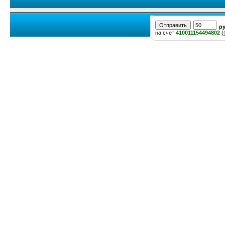
р
на счет
410011154494802
(