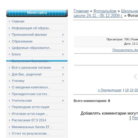
Главная
»
Фотоальбом
»
Школьная
Меню сайта
школе 24.11.- 05.12.2009 г.
» Фото
Главная
Информация об образо...
Пронькинский филиал
Просмотров
: 706 |
Разм
Образование
Дата
: 13.
Цифровые образовател...
Просмотреть ф
Блоги
Выпускники Баклановс...
Всё о школьном питании
Для Вас, родители!
Ученику
О введении комплексн...
« Предыдущая
|
18
19
20
Президентские состяз...
Учительская
Всего комментариев
:
0
Переводная аттестация
Добавлять комментарии могут
Итоговая аттестация ...
[
Ре
Расписание ЕГЭ 2014
Минимальные баллы ЕГ...
Отчет по результатам...