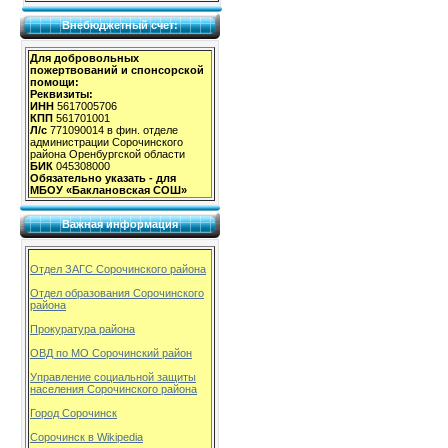
Внебюджетный счет:
Для добровольных
пожертвований и спонсорской
помощи:
Реквизиты:
ИНН
5617005706
КПП
561701001
Л/с
771090014 в фин. отделе
администрации Сорочинского
района Оренбургской области
БИК
045308000
Обязательно указать - для
МБОУ «Баклановская СОШ»
Важная информация
Отдел ЗАГС Сорочинского района
Отдел образования Сорочинского
района
Прокуратура района
ОВД по МО Сорочинский район
Управление социальной защиты
населения Сорочинского района
Город Сорочинск
Сорочинск в Wikipedia