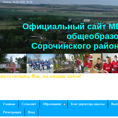
Четверг, 06.08.2026, 20:35
Официальный сайт МБ
общеобразо
Сорочинского район
твовать Вас, на нашем сайте!
Главная
Сельсовет
Образование
Блог директора школы
Вып
Регистрация
Вход