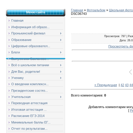
Главная
»
Фотоальбом
»
Школьная фотол
Меню сайта
DSC06743
Главная
Информация об образо...
Пронькинский филиал
Просмотров
: 797 |
Раз
Образование
Дата
: 26.
Цифровые образовател...
Просмотреть ф
Блоги
Выпускники Баклановс...
Всё о школьном питании
Для Вас, родители!
Ученику
О введении комплексн...
« Предыдущая
|
42
43
44
Президентские состяз...
Всего комментариев
:
0
Учительская
Переводная аттестация
Добавлять комментарии могу
Итоговая аттестация ...
[
Р
Расписание ЕГЭ 2014
Минимальные баллы ЕГ...
Отчет по результатам...