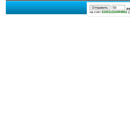
р
на счет
410011154494802
(