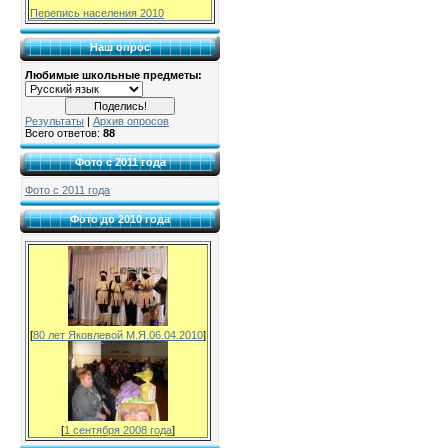
Перепись населения 2010
Наш опрос
Любимые школьные предметы:
Результаты
|
Архив опросов
Всего ответов:
88
Фото с 2011 года
Фото с 2011 года
Фото до 2010 года
[
80 лет Яковлевой М.Я.06.04.2010
]
[
1 сентября 2008 года
]