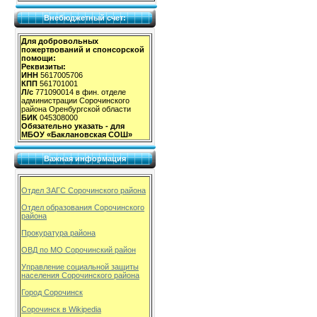
Внебюджетный счет:
Для добровольных
пожертвований и спонсорской
помощи:
Реквизиты:
ИНН
5617005706
КПП
561701001
Л/с
771090014 в фин. отделе
администрации Сорочинского
района Оренбургской области
БИК
045308000
Обязательно указать - для
МБОУ «Баклановская СОШ»
Важная информация
Отдел ЗАГС Сорочинского района
Отдел образования Сорочинского
района
Прокуратура района
ОВД по МО Сорочинский район
Управление социальной защиты
населения Сорочинского района
Город Сорочинск
Сорочинск в Wikipedia