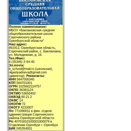
Полное наименование:
МБОУ «Баклановская средняя
общеобразовательная школа
Сорочинского района
Оренбургской области"
Наш адрес:
461912, Оренбургская область,
Сорочинский район, с. Баклановка,
ул. Молодежная, д. 16.
Тел./Факс:
8 (35346) 2-54-45
Эл.почта:
b_school@mail.ru (школьная),
olgaslyadneva@gmail.com
(директор).
Реквизиты:
ИНН
5647005340
КПП
564701001
ОГРН
1025602114757
ОКПО
36381124
ОКТМО
53650402
ОКВЭД
80.21.2
ОКФС
14
ОКОПФ
72
ОКОГУ
4210007
Л/с
771090011 в фин. отделе
администрации Сорочинского
района Оренбургской области
Р/с
40701810100001000079 в
Отделении Оренбург г. Оренбург
БИК
045354001