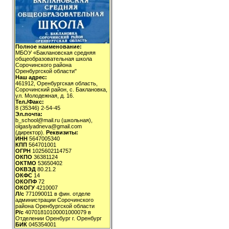
Полное наименование:
МБОУ «Баклановская средняя
общеобразовательная школа
Сорочинского района
Оренбургской области"
Наш адрес:
461912, Оренбургская область,
Сорочинский район, с. Баклановка,
ул. Молодежная, д. 16.
Тел./Факс:
8 (35346) 2-54-45
Эл.почта:
b_school@mail.ru (школьная),
olgaslyadneva@gmail.com
(директор).
Реквизиты:
ИНН
5647005340
КПП
564701001
ОГРН
1025602114757
ОКПО
36381124
ОКТМО
53650402
ОКВЭД
80.21.2
ОКФС
14
ОКОПФ
72
ОКОГУ
4210007
Л/с
771090011 в фин. отделе
администрации Сорочинского
района Оренбургской области
Р/с
40701810100001000079 в
Отделении Оренбург г. Оренбург
БИК
045354001