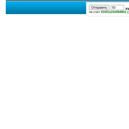
р
на счет
410011154494802
(