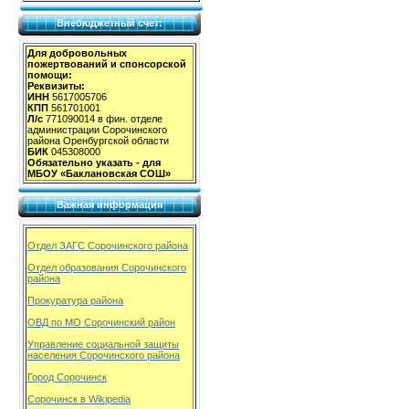
Внебюджетный счет:
Для добровольных
пожертвований и спонсорской
помощи:
Реквизиты:
ИНН
5617005706
КПП
561701001
Л/с
771090014 в фин. отделе
администрации Сорочинского
района Оренбургской области
БИК
045308000
Обязательно указать - для
МБОУ «Баклановская СОШ»
Важная информация
Отдел ЗАГС Сорочинского района
Отдел образования Сорочинского
района
Прокуратура района
ОВД по МО Сорочинский район
Управление социальной защиты
населения Сорочинского района
Город Сорочинск
Сорочинск в Wikipedia