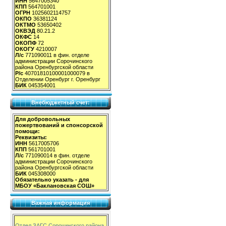
ИНН
5647005340
КПП
564701001
ОГРН
1025602114757
ОКПО
36381124
ОКТМО
53650402
ОКВЭД
80.21.2
ОКФС
14
ОКОПФ
72
ОКОГУ
4210007
Л/с
771090011 в фин. отделе
администрации Сорочинского
района Оренбургской области
Р/с
40701810100001000079 в
Отделении Оренбург г. Оренбург
БИК
045354001
Внебюджетный счет:
Для добровольных
пожертвований и спонсорской
помощи:
Реквизиты:
ИНН
5617005706
КПП
561701001
Л/с
771090014 в фин. отделе
администрации Сорочинского
района Оренбургской области
БИК
045308000
Обязательно указать - для
МБОУ «Баклановская СОШ»
Важная информация
Отдел ЗАГС Сорочинского района