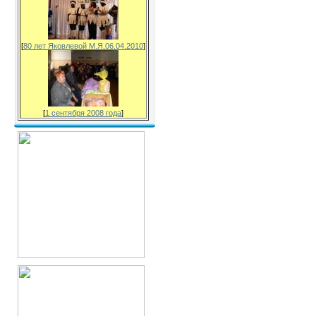
[
80 лет Яковлевой М.Я.06.04.2010
]
[
1 сентября 2008 года
]