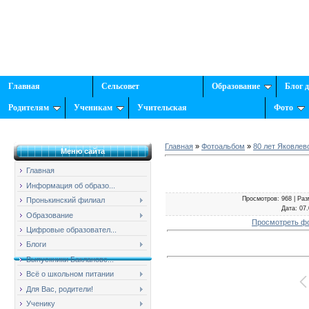
Главная
Сельсовет
Образование
Блог 
Родителям
Ученикам
Учительская
Фото
Главная
»
Фотоальбом
»
80 лет Яковлев
Меню сайта
Главная
Информация об образо...
Просмотров
: 968 |
Раз
Пронькинский филиал
Дата
: 07
Образование
Просмотреть ф
Цифровые образовател...
Блоги
Выпускники Баклановс...
Всё о школьном питании
Для Вас, родители!
Ученику