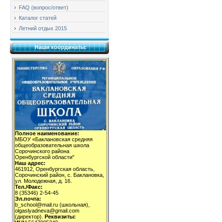
FAQ (вопрос/ответ)
Каталог статей
Летний отдых 2015
Наши координаты:
Полное наименование:
МБОУ «Баклановская средняя
общеобразовательная школа
Сорочинского района
Оренбургской области"
Наш адрес:
461912, Оренбургская область,
Сорочинский район, с. Баклановка,
ул. Молодежная, д. 16.
Тел./Факс:
8 (35346) 2-54-45
Эл.почта:
b_school@mail.ru (школьная),
olgaslyadneva@gmail.com
(директор).
Реквизиты: