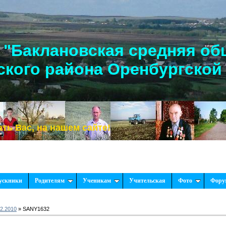
"Баклановская средняя об
кого района Оренбургской
, на нашем сайте!
ускники
Родителям
Ученикам
Учительская
Фото
Фору
2.2010
» SANY1632