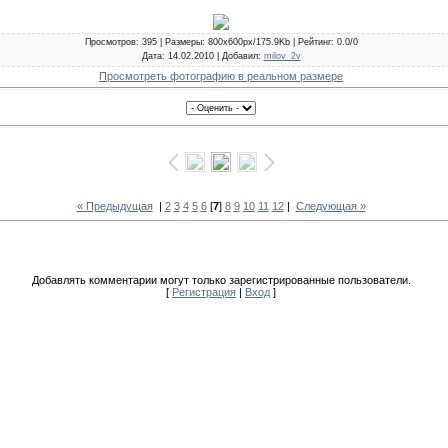
Просмотров
: 395 |
Размеры
: 800x600px/175.9Kb |
Рейтинг
: 0.0/0
Дата
: 14.02.2010 |
Добавил
:
milov_2v
Просмотреть фотографию в реальном размере
« Предыдущая
|
2
3
4
5
6
[
7
]
8
9
10
11
12
|
Следующая »
Добавлять комментарии могут только зарегистрированные пользователи.
[
Регистрация
|
Вход
]