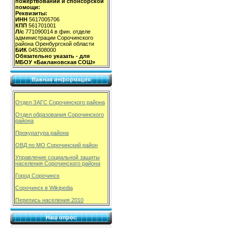
пожертвований и спонсорской
помощи:
Реквизиты:
ИНН
5617005706
КПП
561701001
Л/с
771090014 в фин. отделе
администрации Сорочинского
района Оренбургской области
БИК
045308000
Обязательно указать - для
МБОУ «Баклановская СОШ»
Важная информация
Отдел ЗАГС Сорочинского района
Отдел образования Сорочинского
района
Прокуратура района
ОВД по МО Сорочинский район
Управление социальной защиты
населения Сорочинского района
Город Сорочинск
Сорочинск в Wikipedia
Перепись населения 2010
Наш опрос