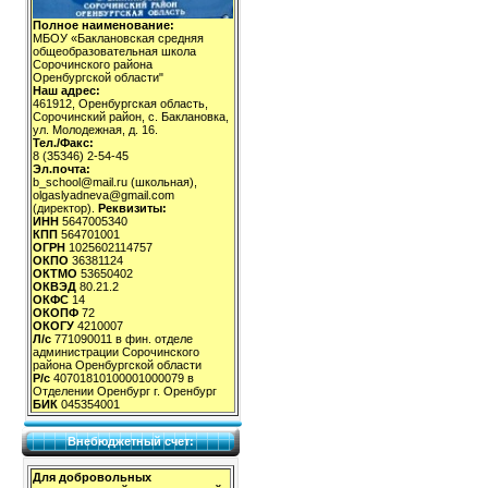
Полное наименование:
МБОУ «Баклановская средняя
общеобразовательная школа
Сорочинского района
Оренбургской области"
Наш адрес:
461912, Оренбургская область,
Сорочинский район, с. Баклановка,
ул. Молодежная, д. 16.
Тел./Факс:
8 (35346) 2-54-45
Эл.почта:
b_school@mail.ru (школьная),
olgaslyadneva@gmail.com
(директор).
Реквизиты:
ИНН
5647005340
КПП
564701001
ОГРН
1025602114757
ОКПО
36381124
ОКТМО
53650402
ОКВЭД
80.21.2
ОКФС
14
ОКОПФ
72
ОКОГУ
4210007
Л/с
771090011 в фин. отделе
администрации Сорочинского
района Оренбургской области
Р/с
40701810100001000079 в
Отделении Оренбург г. Оренбург
БИК
045354001
Внебюджетный счет:
Для добровольных