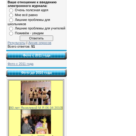
Ваше отношение к введению
электронного журнала:
Очень полезная идея
Мне всё равно
Лишние проблемы для
школьников
Лишние проблемы для учителей
Поживём - увидим
Результаты
|
Архив опросов
Всего ответов:
51
Фото с 2011 года
Фото с 2011 года
Фото до 2010 года
[
80 лет Яковлевой М.Я.06.04.2010
]