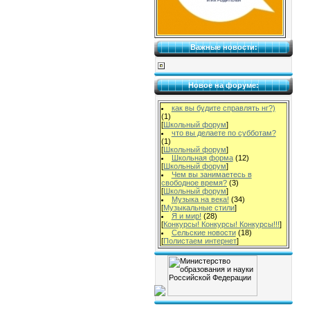
Важные новости:
Новое на форуме:
как вы будите справлять нг?)
(1)
[
Школьный форум
]
что вы делаете по субботам?
(1)
[
Школьный форум
]
Школьная форма
(12)
[
Школьный форум
]
Чем вы занимаетесь в
свободное время?
(3)
[
Школьный форум
]
Музыка на века!
(34)
[
Музыкальные стили
]
Я и мир!
(28)
[
Конкурсы! Конкурсы! Конкурсы!!!
]
Сельские новости
(18)
[
Полистаем интернет
]