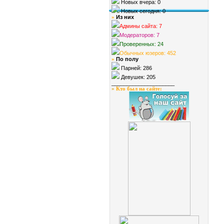
Новых вчера: 0
Новых сегодня: 0
Из них
»
Админы сайта: 7
Модераторов: 7
Проверенных: 24
Обычных юзеров: 452
По полу
»
Парней: 286
Девушек: 205
_____________________
»
Кто был на сайте
: