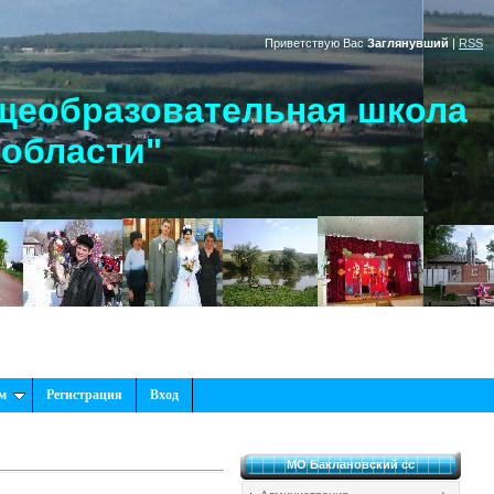
Приветствую Вас
Заглянувший
|
RSS
щеобразовательная школа
 области"
м
Регистрация
Вход
МО Баклановский сс