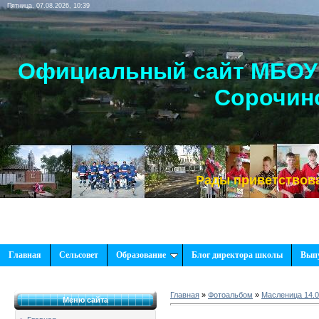
Пятница, 07.08.2026, 10:39
Официальный сайт МБОУ 
Сорочинс
Рады приветствовать Вас
Главная
Сельсовет
Образование
Блог директора школы
Вып
Главная
»
Фотоальбом
»
Масленица 14.0
Меню сайта