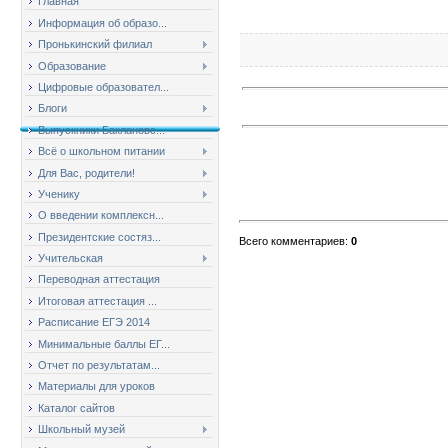
Главная
Информация об образо...
Пронькинский филиал
Образование
Цифровые образовател...
Блоги
Выпускники Баклановс...
Всё о школьном питании
Для Вас, родители!
Ученику
О введении комплексн...
Президентские состяз...
Всего комментариев
:
0
Учительская
Переводная аттестация
Итоговая аттестация ...
Расписание ЕГЭ 2014
Минимальные баллы ЕГ...
Отчет по результатам...
Материалы для уроков
Каталог сайтов
Школьный музей