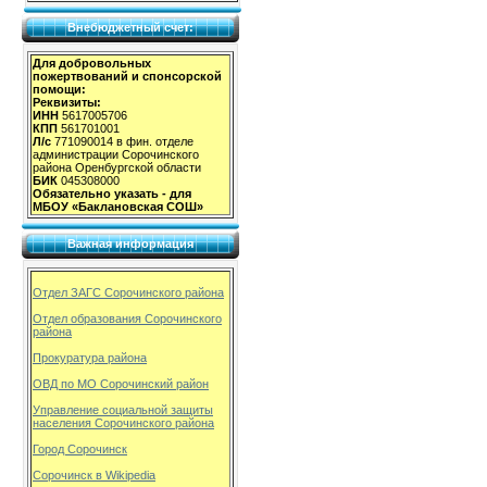
Внебюджетный счет:
Для добровольных
пожертвований и спонсорской
помощи:
Реквизиты:
ИНН
5617005706
КПП
561701001
Л/с
771090014 в фин. отделе
администрации Сорочинского
района Оренбургской области
БИК
045308000
Обязательно указать - для
МБОУ «Баклановская СОШ»
Важная информация
Отдел ЗАГС Сорочинского района
Отдел образования Сорочинского
района
Прокуратура района
ОВД по МО Сорочинский район
Управление социальной защиты
населения Сорочинского района
Город Сорочинск
Сорочинск в Wikipedia