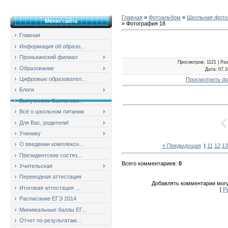
Главная
»
Фотоальбом
»
Школьная фотол
Меню сайта
» Фотография 18
Главная
Информация об образо...
Пронькинский филиал
Просмотров
: 1121 |
Ра
Образование
Дата
: 07.
Цифровые образовател...
Просмотреть ф
Блоги
Выпускники Баклановс...
Всё о школьном питании
Для Вас, родители!
Ученику
О введении комплексн...
« Предыдущая
|
11
12
13
Президентские состяз...
Всего комментариев
:
0
Учительская
Переводная аттестация
Добавлять комментарии могу
Итоговая аттестация ...
[
Р
Расписание ЕГЭ 2014
Минимальные баллы ЕГ...
Отчет по результатам...