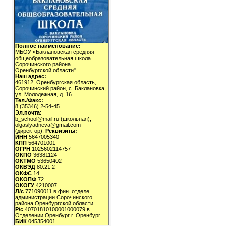
Полное наименование:
МБОУ «Баклановская средняя
общеобразовательная школа
Сорочинского района
Оренбургской области"
Наш адрес:
461912, Оренбургская область,
Сорочинский район, с. Баклановка,
ул. Молодежная, д. 16.
Тел./Факс:
8 (35346) 2-54-45
Эл.почта:
b_school@mail.ru (школьная),
olgaslyadneva@gmail.com
(директор).
Реквизиты:
ИНН
5647005340
КПП
564701001
ОГРН
1025602114757
ОКПО
36381124
ОКТМО
53650402
ОКВЭД
80.21.2
ОКФС
14
ОКОПФ
72
ОКОГУ
4210007
Л/с
771090011 в фин. отделе
администрации Сорочинского
района Оренбургской области
Р/с
40701810100001000079 в
Отделении Оренбург г. Оренбург
БИК
045354001