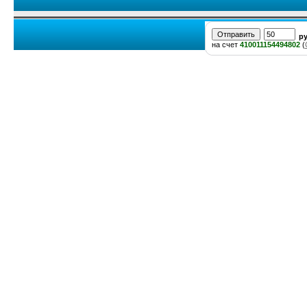
р
на счет
410011154494802
(