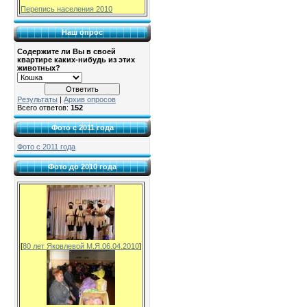
Перепись населения 2010
Наш опрос
Содержите ли Вы в своей
квартире каких-нибудь из этих
животных?
Результаты
|
Архив опросов
Всего ответов:
152
Фото с 2011 года
Фото с 2011 года
Фото до 2010 года
[
80 лет Яковлевой М.Я.06.04.2010
]