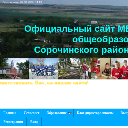
Воскресенье, 09.08.2026, 14:13
Официальный сайт МБ
общеобразо
Сорочинского район
твовать Вас, на нашем сайте!
Главная
Сельсовет
Образование
Блог директора школы
Вып
Регистрация
Вход