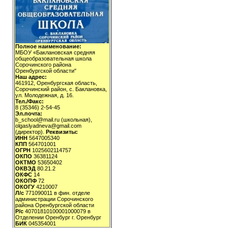
Полное наименование:
МБОУ «Баклановская средняя
общеобразовательная школа
Сорочинского района
Оренбургской области"
Наш адрес:
461912, Оренбургская область,
Сорочинский район, с. Баклановка,
ул. Молодежная, д. 16.
Тел./Факс:
8 (35346) 2-54-45
Эл.почта:
b_school@mail.ru (школьная),
olgaslyadneva@gmail.com
(директор).
Реквизиты:
ИНН
5647005340
КПП
564701001
ОГРН
1025602114757
ОКПО
36381124
ОКТМО
53650402
ОКВЭД
80.21.2
ОКФС
14
ОКОПФ
72
ОКОГУ
4210007
Л/с
771090011 в фин. отделе
администрации Сорочинского
района Оренбургской области
Р/с
40701810100001000079 в
Отделении Оренбург г. Оренбург
БИК
045354001