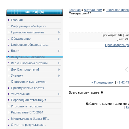
Главная
»
Фотоальбом
»
Школьная фотол
Меню сайта
Фотография 47
Главная
Информация об образо...
Пронькинский филиал
Просмотров
: 844 |
Ра
Образование
Дата
: 29
Цифровые образовател...
Просмотреть ф
Блоги
Выпускники Баклановс...
Всё о школьном питании
Для Вас, родители!
Ученику
О введении комплексн...
« Предыдущая
|
41
42
43
Президентские состяз...
Всего комментариев
:
0
Учительская
Переводная аттестация
Добавлять комментарии могу
Итоговая аттестация ...
[
Р
Расписание ЕГЭ 2014
Минимальные баллы ЕГ...
Отчет по результатам...