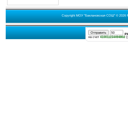
Copyright МОУ "Баклановская СОШ" © 2026 
р
на счет
410011154494802
(