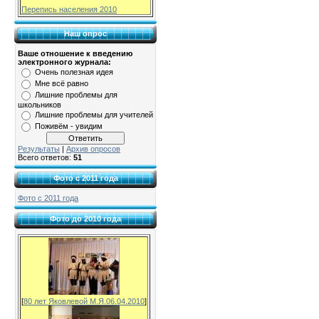
Перепись населения 2010
Наш опрос
Ваше отношение к введению
электронного журнала:
Очень полезная идея
Мне всё равно
Лишние проблемы для
школьников
Лишние проблемы для учителей
Поживём - увидим
Результаты
|
Архив опросов
Всего ответов:
51
Фото с 2011 года
Фото с 2011 года
Фото до 2010 года
[
80 лет Яковлевой М.Я.06.04.2010
]