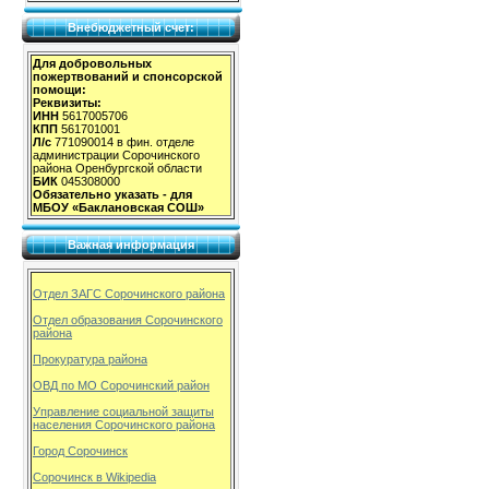
Внебюджетный счет:
Для добровольных
пожертвований и спонсорской
помощи:
Реквизиты:
ИНН
5617005706
КПП
561701001
Л/с
771090014 в фин. отделе
администрации Сорочинского
района Оренбургской области
БИК
045308000
Обязательно указать - для
МБОУ «Баклановская СОШ»
Важная информация
Отдел ЗАГС Сорочинского района
Отдел образования Сорочинского
района
Прокуратура района
ОВД по МО Сорочинский район
Управление социальной защиты
населения Сорочинского района
Город Сорочинск
Сорочинск в Wikipedia