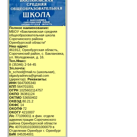
Полное наименование:
МБОУ «Баклановская средняя
общеобразовательная школа
Сорочинского района
Оренбургской области"
Наш адрес:
461912, Оренбургская область,
Сорочинский район, с. Баклановка,
ул. Молодежная, д. 16.
Тел./Факс:
8 (35346) 2-54-45
Эл.почта:
b_school@mail.ru (школьная),
olgaslyadneva@gmail.com
(директор).
Реквизиты:
ИНН
5647005340
КПП
564701001
ОГРН
1025602114757
ОКПО
36381124
ОКТМО
53650402
ОКВЭД
80.21.2
ОКФС
14
ОКОПФ
72
ОКОГУ
4210007
Л/с
771090011 в фин. отделе
администрации Сорочинского
района Оренбургской области
Р/с
40701810100001000079 в
Отделении Оренбург г. Оренбург
БИК
045354001