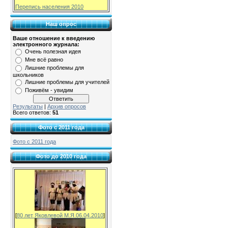
Перепись населения 2010
Наш опрос
Ваше отношение к введению
электронного журнала:
Очень полезная идея
Мне всё равно
Лишние проблемы для
школьников
Лишние проблемы для учителей
Поживём - увидим
Результаты
|
Архив опросов
Всего ответов:
51
Фото с 2011 года
Фото с 2011 года
Фото до 2010 года
[
80 лет Яковлевой М.Я.06.04.2010
]