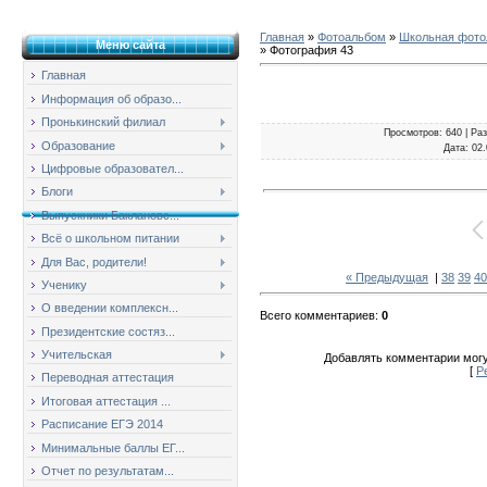
Главная
»
Фотоальбом
»
Школьная фотол
Меню сайта
» Фотография 43
Главная
Информация об образо...
Пронькинский филиал
Просмотров
: 640 |
Ра
Образование
Дата
: 02
Цифровые образовател...
Блоги
Выпускники Баклановс...
Всё о школьном питании
Для Вас, родители!
« Предыдущая
|
38
39
40
Ученику
О введении комплексн...
Всего комментариев
:
0
Президентские состяз...
Учительская
Добавлять комментарии могу
[
Р
Переводная аттестация
Итоговая аттестация ...
Расписание ЕГЭ 2014
Минимальные баллы ЕГ...
Отчет по результатам...