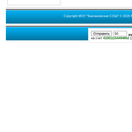
Copyright МОУ "Баклановская СОШ" © 2026 
р
на счет
410011154494802
(