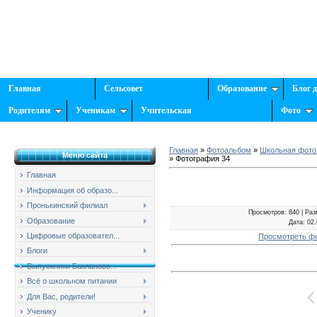
Главная
Сельсовет
Образование
Блог 
Родителям
Ученикам
Учительская
Фото
Главная
»
Фотоальбом
»
Школьная фотол
Меню сайта
» Фотография 34
Главная
Информация об образо...
Пронькинский филиал
Просмотров
: 840 |
Раз
Образование
Дата
: 02
Цифровые образовател...
Просмотреть ф
Блоги
Выпускники Баклановс...
Всё о школьном питании
Для Вас, родители!
Ученику