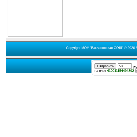
Copyright МОУ "Баклановская СОШ" © 2026 
р
на счет
410011154494802
(