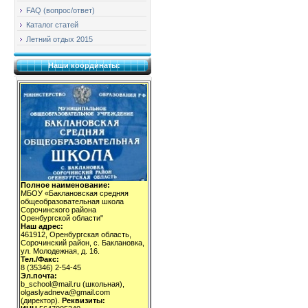
FAQ (вопрос/ответ)
Каталог статей
Летний отдых 2015
Наши координаты:
Полное наименование:
МБОУ «Баклановская средняя
общеобразовательная школа
Сорочинского района
Оренбургской области"
Наш адрес:
461912, Оренбургская область,
Сорочинский район, с. Баклановка,
ул. Молодежная, д. 16.
Тел./Факс:
8 (35346) 2-54-45
Эл.почта:
b_school@mail.ru (школьная),
olgaslyadneva@gmail.com
(директор).
Реквизиты: