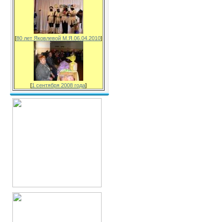
[
80 лет Яковлевой М.Я.06.04.2010
]
[
1 сентября 2008 года
]