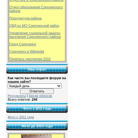
Отдел образования Сорочинского
района
Прокуратура района
ОВД по МО Сорочинский район
Управление социальной защиты
населения Сорочинского района
Город Сорочинск
Сорочинск в Wikipedia
Перепись населения 2010
Наш опрос
Как часто вы посещаете форум на
нашем сайте?
Результаты
|
Архив опросов
Всего ответов:
244
Фото с 2011 года
Фото с 2011 года
Фото до 2010 года