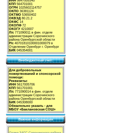
ИНН
5647005340
КПП
564701001
ОГРН
1025602114757
ОКПО
36381124
ОКТМО
53650402
ОКВЭД
80.21.2
ОКФС
14
ОКОПФ
72
ОКОГУ
4210007
Л/с
771090011 в фин. отделе
администрации Сорочинского
района Оренбургской области
Р/с
40701810100001000079 в
Отделении Оренбург г. Оренбург
БИК
045354001
Внебюджетный счет:
Для добровольных
пожертвований и спонсорской
помощи:
Реквизиты:
ИНН
5617005706
КПП
561701001
Л/с
771090014 в фин. отделе
администрации Сорочинского
района Оренбургской области
БИК
045308000
Обязательно указать - для
МБОУ «Баклановская СОШ»
Важная информация
Отдел ЗАГС Сорочинского района