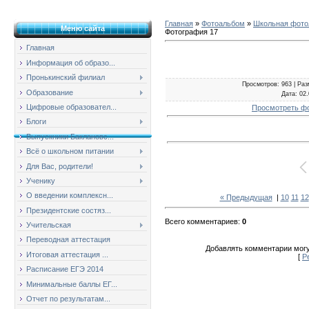
Главная
»
Фотоальбом
»
Школьная фотол
Меню сайта
Фотография 17
Главная
Информация об образо...
Пронькинский филиал
Просмотров
: 963 |
Раз
Образование
Дата
: 02
Цифровые образовател...
Просмотреть ф
Блоги
Выпускники Баклановс...
Всё о школьном питании
Для Вас, родители!
Ученику
О введении комплексн...
« Предыдущая
|
10
11
12
Президентские состяз...
Всего комментариев
:
0
Учительская
Переводная аттестация
Добавлять комментарии могу
Итоговая аттестация ...
[
Р
Расписание ЕГЭ 2014
Минимальные баллы ЕГ...
Отчет по результатам...