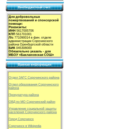
Внебюджетный счет:
Для добровольных
пожертвований и спонсорской
помощи:
Реквизиты:
ИНН
5617005706
КПП
561701001
Л/с
771090014 в фин. отделе
администрации Сорочинского
района Оренбургской области
БИК
045308000
Обязательно указать - для
МБОУ «Баклановская СОШ»
Важная информация
Отдел ЗАГС Сорочинского района
Отдел образования Сорочинского
района
Прокуратура района
ОВД по МО Сорочинский район
Управление социальной защиты
населения Сорочинского района
Город Сорочинск
Сорочинск в Wikipedia