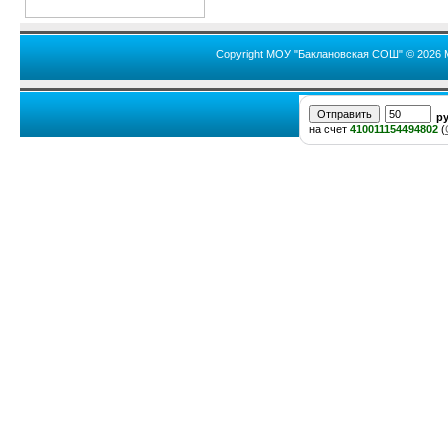
Copyright МОУ "Баклановская СОШ" © 2026 
р
на счет
410011154494802
(