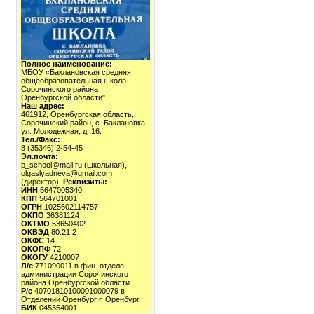
Полное наименование:
МБОУ «Баклановская средняя
общеобразовательная школа
Сорочинского района
Оренбургской области"
Наш адрес:
461912, Оренбургская область,
Сорочинский район, с. Баклановка,
ул. Молодежная, д. 16.
Тел./Факс:
8 (35346) 2-54-45
Эл.почта:
b_school@mail.ru (школьная),
olgaslyadneva@gmail.com
(директор).
Реквизиты:
ИНН
5647005340
КПП
564701001
ОГРН
1025602114757
ОКПО
36381124
ОКТМО
53650402
ОКВЭД
80.21.2
ОКФС
14
ОКОПФ
72
ОКОГУ
4210007
Л/с
771090011 в фин. отделе
администрации Сорочинского
района Оренбургской области
Р/с
40701810100001000079 в
Отделении Оренбург г. Оренбург
БИК
045354001