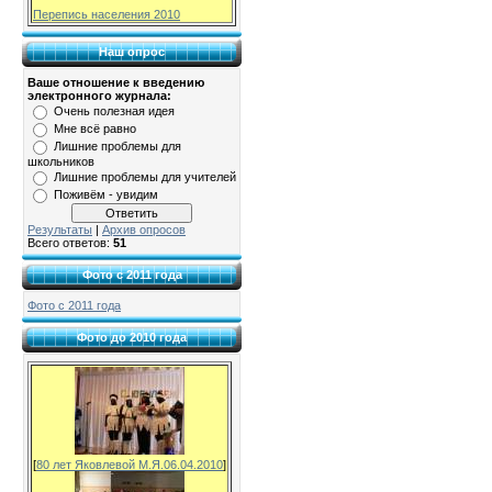
Перепись населения 2010
Наш опрос
Ваше отношение к введению
электронного журнала:
Очень полезная идея
Мне всё равно
Лишние проблемы для
школьников
Лишние проблемы для учителей
Поживём - увидим
Результаты
|
Архив опросов
Всего ответов:
51
Фото с 2011 года
Фото с 2011 года
Фото до 2010 года
[
80 лет Яковлевой М.Я.06.04.2010
]