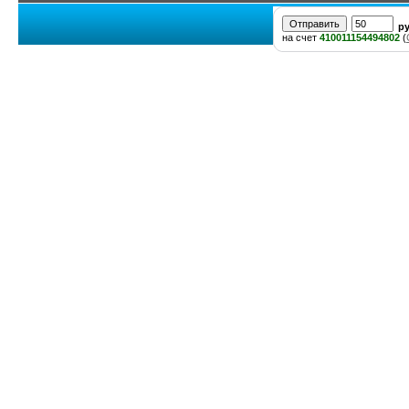
р
на счет
410011154494802
(