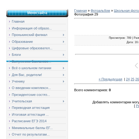
Главная
»
Фотоальбом
»
Школьная фотол
Меню сайта
Фотография 29
Главная
Информация об образо...
Пронькинский филиал
Просмотров
: 789 |
Раз
Образование
Дата
: 16
Цифровые образовател...
Блоги
Выпускники Баклановс...
Всё о школьном питании
Для Вас, родители!
« Предыдущая
|
24
25
26
Ученику
О введении комплексн...
Всего комментариев
:
0
Президентские состяз...
Учительская
Добавлять комментарии могу
[
Р
Переводная аттестация
Итоговая аттестация ...
Расписание ЕГЭ 2014
Минимальные баллы ЕГ...
Отчет по результатам...