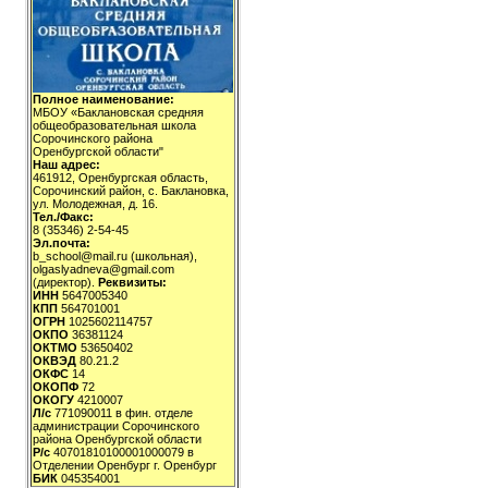
Полное наименование:
МБОУ «Баклановская средняя
общеобразовательная школа
Сорочинского района
Оренбургской области"
Наш адрес:
461912, Оренбургская область,
Сорочинский район, с. Баклановка,
ул. Молодежная, д. 16.
Тел./Факс:
8 (35346) 2-54-45
Эл.почта:
b_school@mail.ru (школьная),
olgaslyadneva@gmail.com
(директор).
Реквизиты:
ИНН
5647005340
КПП
564701001
ОГРН
1025602114757
ОКПО
36381124
ОКТМО
53650402
ОКВЭД
80.21.2
ОКФС
14
ОКОПФ
72
ОКОГУ
4210007
Л/с
771090011 в фин. отделе
администрации Сорочинского
района Оренбургской области
Р/с
40701810100001000079 в
Отделении Оренбург г. Оренбург
БИК
045354001