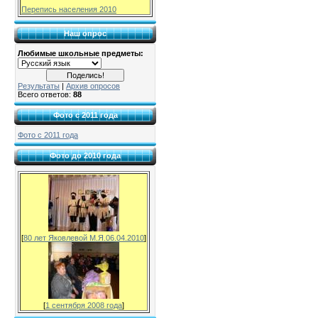
Перепись населения 2010
Наш опрос
Любимые школьные предметы:
Результаты
|
Архив опросов
Всего ответов:
88
Фото с 2011 года
Фото с 2011 года
Фото до 2010 года
[
80 лет Яковлевой М.Я.06.04.2010
]
[
1 сентября 2008 года
]