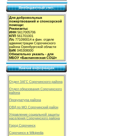
Внебюджетный счет:
Для добровольных
пожертвований и спонсорской
помощи:
Реквизиты:
ИНН
5617005706
КПП
561701001
Л/с
771090014 в фин. отделе
администрации Сорочинского
района Оренбургской области
БИК
045308000
Обязательно указать - для
МБОУ «Баклановская СОШ»
Важная информация
Отдел ЗАГС Сорочинского района
Отдел образования Сорочинского
района
Прокуратура района
ОВД по МО Сорочинский район
Управление социальной защиты
населения Сорочинского района
Город Сорочинск
Сорочинск в Wikipedia