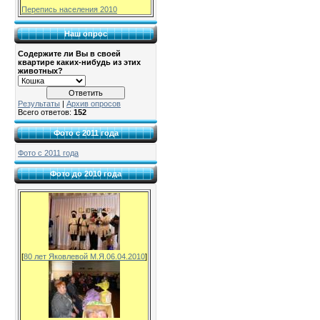
Перепись населения 2010
Наш опрос
Содержите ли Вы в своей
квартире каких-нибудь из этих
животных?
Результаты
|
Архив опросов
Всего ответов:
152
Фото с 2011 года
Фото с 2011 года
Фото до 2010 года
[
80 лет Яковлевой М.Я.06.04.2010
]