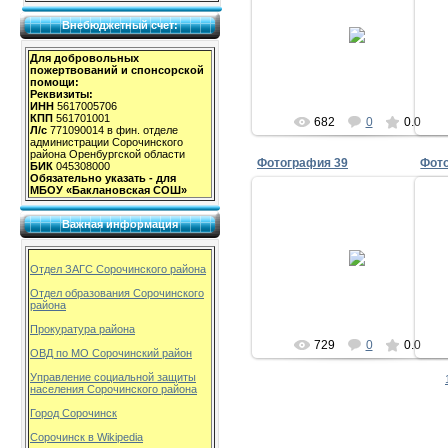
11.01.2009
Внебюджетный счет:
milov_2v
Для добровольных
пожертвований и спонсорской
помощи:
Реквизиты:
ИНН
5617005706
КПП
561701001
682
0
0.0
Л/с
771090014 в фин. отделе
администрации Сорочинского
района Оренбургской области
Фотография 39
Фот
БИК
045308000
Обязательно указать - для
МБОУ «Баклановская СОШ»
Важная информация
11.01.2009
Отдел ЗАГС Сорочинского района
milov_2v
Отдел образования Сорочинского
района
Прокуратура района
729
0
0.0
ОВД по МО Сорочинский район
Управление социальной защиты
населения Сорочинского района
Город Сорочинск
Сорочинск в Wikipedia