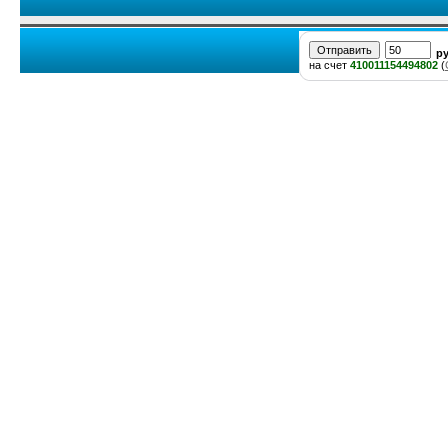
р
на счет
410011154494802
(