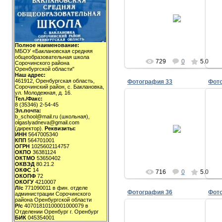
11.01.2009
milov_2v
Полное наименование:
МБОУ «Баклановская средняя
общеобразовательная школа
729
0
5.0
Сорочинского района
Оренбургской области"
Наш адрес:
461912, Оренбургская область,
Фотография 33
Фот
Сорочинский район, с. Баклановка,
ул. Молодежная, д. 16.
Тел./Факс:
8 (35346) 2-54-45
Эл.почта:
b_school@mail.ru (школьная),
11.01.2009
olgaslyadneva@gmail.com
(директор).
Реквизиты:
ИНН
5647005340
milov_2v
КПП
564701001
ОГРН
1025602114757
ОКПО
36381124
ОКТМО
53650402
ОКВЭД
80.21.2
ОКФС
14
716
0
5.0
ОКОПФ
72
ОКОГУ
4210007
Л/с
771090011 в фин. отделе
Фотография 36
Фот
администрации Сорочинского
района Оренбургской области
Р/с
40701810100001000079 в
Отделении Оренбург г. Оренбург
БИК
045354001