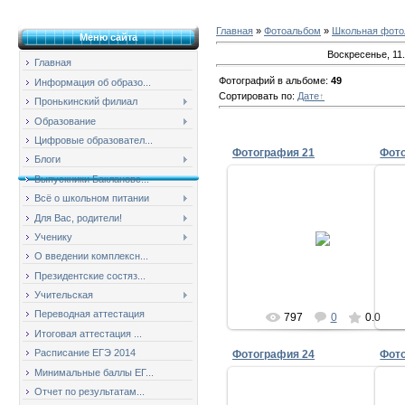
Главная
»
Фотоальбом
»
Школьная фотол
Меню сайта
Воскресенье, 11
Главная
Фотографий в альбоме
:
49
Информация об образо...
Сортировать по
:
Дате
Пронькинский филиал
Образование
Цифровые образовател...
Фотография 21
Фот
Блоги
Выпускники Баклановс...
Всё о школьном питании
Для Вас, родители!
11.01.2009
Ученику
milov_2v
О введении комплексн...
Президентские состяз...
Учительская
Переводная аттестация
797
0
0.0
Итоговая аттестация ...
Расписание ЕГЭ 2014
Фотография 24
Фот
Минимальные баллы ЕГ...
Отчет по результатам...