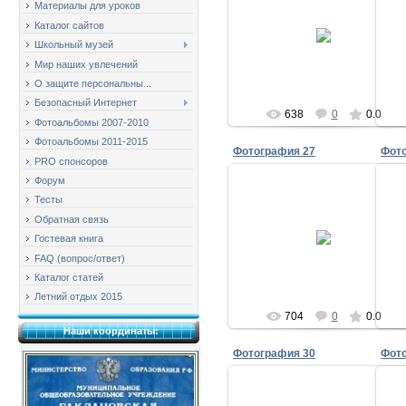
Материалы для уроков
11.01.2009
Каталог сайтов
Школьный музей
milov_2v
Мир наших увлечений
О защите персональны...
Безопасный Интернет
638
0
0.0
Фотоальбомы 2007-2010
Фотоальбомы 2011-2015
Фотография 27
Фот
PRO спонсоров
Форум
Тесты
Обратная связь
11.01.2009
Гостевая книга
milov_2v
FAQ (вопрос/ответ)
Каталог статей
Летний отдых 2015
704
0
0.0
Наши координаты:
Фотография 30
Фот