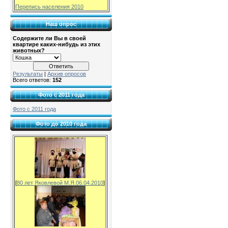
Перепись населения 2010
Наш опрос
Содержите ли Вы в своей
квартире каких-нибудь из этих
животных?
Результаты
|
Архив опросов
Всего ответов:
152
Фото с 2011 года
Фото с 2011 года
Фото до 2010 года
[
80 лет Яковлевой М.Я.06.04.2010
]