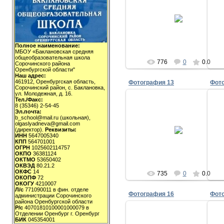
11.01.2009
milov_2v
Полное наименование:
МБОУ «Баклановская средняя
общеобразовательная школа
776
0
0.0
Сорочинского района
Оренбургской области"
Наш адрес:
461912, Оренбургская область,
Фотография 13
Фот
Сорочинский район, с. Баклановка,
ул. Молодежная, д. 16.
Тел./Факс:
8 (35346) 2-54-45
Эл.почта:
b_school@mail.ru (школьная),
11.01.2009
olgaslyadneva@gmail.com
(директор).
Реквизиты:
ИНН
5647005340
milov_2v
КПП
564701001
ОГРН
1025602114757
ОКПО
36381124
ОКТМО
53650402
ОКВЭД
80.21.2
ОКФС
14
735
0
0.0
ОКОПФ
72
ОКОГУ
4210007
Л/с
771090011 в фин. отделе
Фотография 16
Фот
администрации Сорочинского
района Оренбургской области
Р/с
40701810100001000079 в
Отделении Оренбург г. Оренбург
БИК
045354001