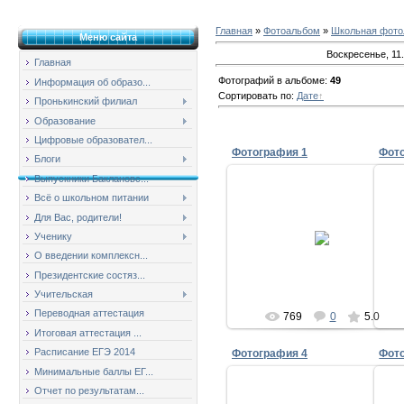
Главная
»
Фотоальбом
»
Школьная фотол
Меню сайта
Воскресенье, 11
Главная
Фотографий в альбоме
:
49
Информация об образо...
Сортировать по
:
Дате
Пронькинский филиал
Образование
Цифровые образовател...
Фотография 1
Фот
Блоги
Выпускники Баклановс...
Всё о школьном питании
Для Вас, родители!
11.01.2009
Ученику
milov_2v
О введении комплексн...
Президентские состяз...
Учительская
Переводная аттестация
769
0
5.0
Итоговая аттестация ...
Расписание ЕГЭ 2014
Фотография 4
Фот
Минимальные баллы ЕГ...
Отчет по результатам...