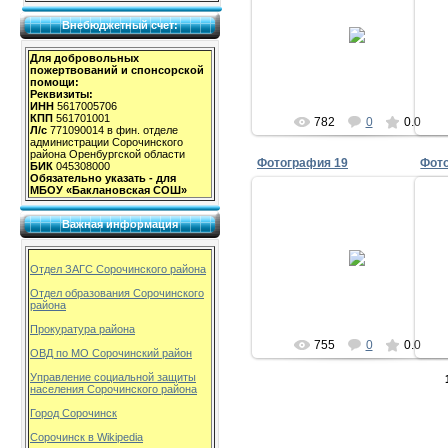
11.01.2009
Внебюджетный счет:
milov_2v
Для добровольных
пожертвований и спонсорской
помощи:
Реквизиты:
ИНН
5617005706
КПП
561701001
782
0
0.0
Л/с
771090014 в фин. отделе
администрации Сорочинского
района Оренбургской области
Фотография 19
Фот
БИК
045308000
Обязательно указать - для
МБОУ «Баклановская СОШ»
Важная информация
11.01.2009
Отдел ЗАГС Сорочинского района
milov_2v
Отдел образования Сорочинского
района
Прокуратура района
755
0
0.0
ОВД по МО Сорочинский район
Управление социальной защиты
населения Сорочинского района
Город Сорочинск
Сорочинск в Wikipedia