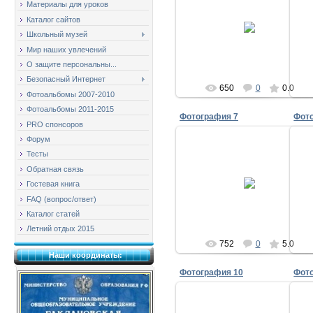
Материалы для уроков
11.01.2009
Каталог сайтов
Школьный музей
milov_2v
Мир наших увлечений
О защите персональны...
Безопасный Интернет
650
0
0.0
Фотоальбомы 2007-2010
Фотоальбомы 2011-2015
Фотография 7
Фот
PRO спонсоров
Форум
Тесты
Обратная связь
11.01.2009
Гостевая книга
milov_2v
FAQ (вопрос/ответ)
Каталог статей
Летний отдых 2015
752
0
5.0
Наши координаты:
Фотография 10
Фот