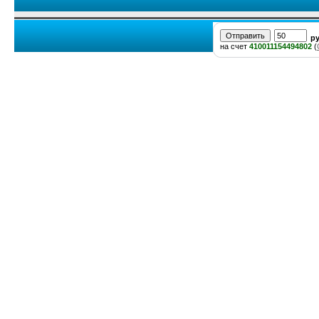
р
на счет
410011154494802
(