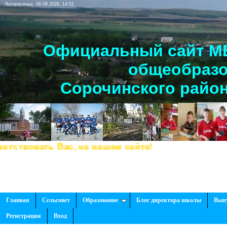
Воскресенье, 09.08.2026, 14:51
Официальный сайт МБ
общеобразо
Сорочинского район
твовать Вас, на нашем сайте!
Главная
Сельсовет
Образование
Блог директора школы
Вып
Регистрация
Вход