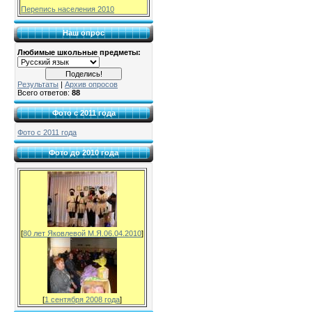
Перепись населения 2010
Наш опрос
Любимые школьные предметы:
Результаты
|
Архив опросов
Всего ответов:
88
Фото с 2011 года
Фото с 2011 года
Фото до 2010 года
[
80 лет Яковлевой М.Я.06.04.2010
]
[
1 сентября 2008 года
]