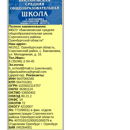
Полное наименование:
МБОУ «Баклановская средняя
общеобразовательная школа
Сорочинского района
Оренбургской области"
Наш адрес:
461912, Оренбургская область,
Сорочинский район, с. Баклановка,
ул. Молодежная, д. 16.
Тел./Факс:
8 (35346) 2-54-45
Эл.почта:
b_school@mail.ru (школьная),
olgaslyadneva@gmail.com
(директор).
Реквизиты:
ИНН
5647005340
КПП
564701001
ОГРН
1025602114757
ОКПО
36381124
ОКТМО
53650402
ОКВЭД
80.21.2
ОКФС
14
ОКОПФ
72
ОКОГУ
4210007
Л/с
771090011 в фин. отделе
администрации Сорочинского
района Оренбургской области
Р/с
40701810100001000079 в
Отделении Оренбург г. Оренбург
БИК
045354001