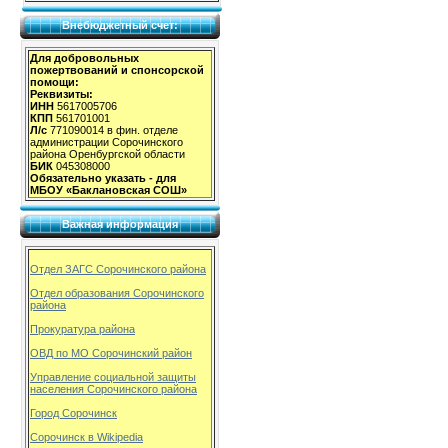
Внебюджетный счет:
Для добровольных
пожертвований и спонсорской
помощи:
Реквизиты:
ИНН
5617005706
КПП
561701001
Л/с
771090014 в фин. отделе
администрации Сорочинского
района Оренбургской области
БИК
045308000
Обязательно указать - для
МБОУ «Баклановская СОШ»
Важная информация
Отдел ЗАГС Сорочинского района
Отдел образования Сорочинского
района
Прокуратура района
ОВД по МО Сорочинский район
Управление социальной защиты
населения Сорочинского района
Город Сорочинск
Сорочинск в Wikipedia