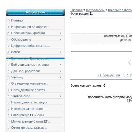
Главная
»
Фотоальбом
»
Школьная фотол
Меню сайта
Фотография 11
Главная
Информация об образо...
Пронькинский филиал
Просмотров
: 709 |
Ра
Образование
Дата
: 05
Цифровые образовател...
Блоги
Выпускники Баклановс...
Всё о школьном питании
Для Вас, родители!
« Предыдущая
|
6
7
8
Ученику
О введении комплексн...
Всего комментариев
:
0
Президентские состяз...
Учительская
Добавлять комментарии могу
[
Р
Переводная аттестация
Итоговая аттестация ...
Расписание ЕГЭ 2014
Минимальные баллы ЕГ...
Отчет по результатам...