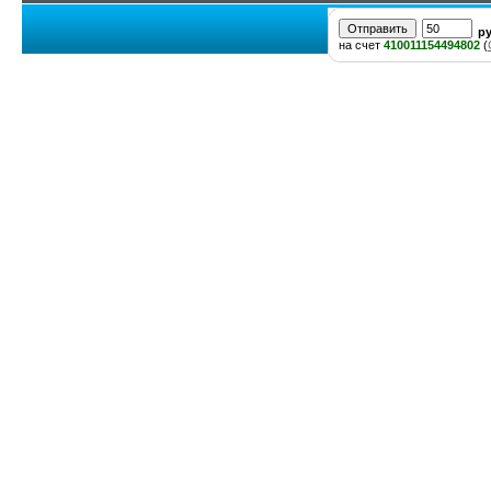
р
на счет
410011154494802
(