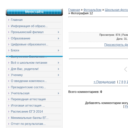
Главная
»
Фотоальбом
»
Школьная фотол
Меню сайта
» Фотография 12
Главная
Информация об образо...
Пронькинский филиал
Просмотров
: 874 |
Раз
Образование
Дата
: 31
Цифровые образовател...
Просмотреть ф
Блоги
Выпускники Баклановс...
Всё о школьном питании
Для Вас, родители!
Ученику
О введении комплексн...
« Предыдущая
|
7
8
9
Президентские состяз...
Всего комментариев
:
0
Учительская
Переводная аттестация
Добавлять комментарии могу
Итоговая аттестация ...
[
Р
Расписание ЕГЭ 2014
Минимальные баллы ЕГ...
Отчет по результатам...