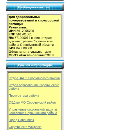
Внебюджетный счет:
Для добровольных
пожертвований и спонсорской
помощи:
Реквизиты:
ИНН
5617005706
КПП
561701001
Л/с
771090014 в фин. отделе
администрации Сорочинского
района Оренбургской области
БИК
045308000
Обязательно указать - для
МБОУ «Баклановская СОШ»
Важная информация
Отдел ЗАГС Сорочинского района
Отдел образования Сорочинского
района
Прокуратура района
ОВД по МО Сорочинский район
Управление социальной защиты
населения Сорочинского района
Город Сорочинск
Сорочинск в Wikipedia