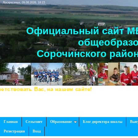
Воскресенье, 09.08.2026, 18:15
Официальный сайт МБ
общеобразо
Сорочинского район
вовать Вас, на нашем сайте!
Главная
Сельсовет
Образование
Блог директора школы
Вып
Регистрация
Вход