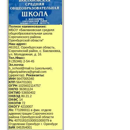
Полное наименование:
МБОУ «Баклановская средняя
общеобразовательная школа
Сорочинского района
Оренбургской области"
Наш адрес:
461912, Оренбургская область,
Сорочинский район, с. Баклановка,
ул. Молодежная, д. 16.
Тел./Факс:
8 (35346) 2-54-45
Эл.почта:
b_school@mail.ru (школьная),
olgaslyadneva@gmail.com
(директор).
Реквизиты:
ИНН
5647005340
КПП
564701001
ОГРН
1025602114757
ОКПО
36381124
ОКТМО
53650402
ОКВЭД
80.21.2
ОКФС
14
ОКОПФ
72
ОКОГУ
4210007
Л/с
771090011 в фин. отделе
администрации Сорочинского
района Оренбургской области
Р/с
40701810100001000079 в
Отделении Оренбург г. Оренбург
БИК
045354001