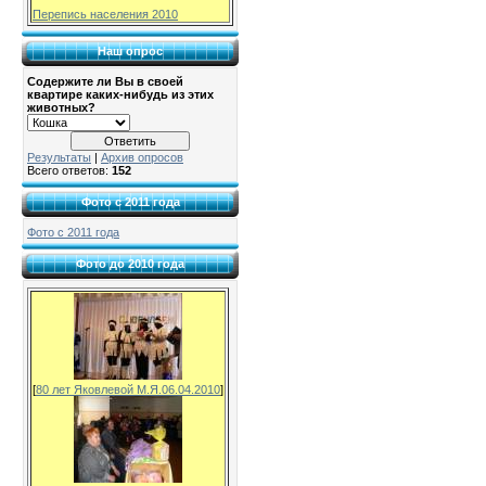
Перепись населения 2010
Наш опрос
Содержите ли Вы в своей
квартире каких-нибудь из этих
животных?
Результаты
|
Архив опросов
Всего ответов:
152
Фото с 2011 года
Фото с 2011 года
Фото до 2010 года
[
80 лет Яковлевой М.Я.06.04.2010
]