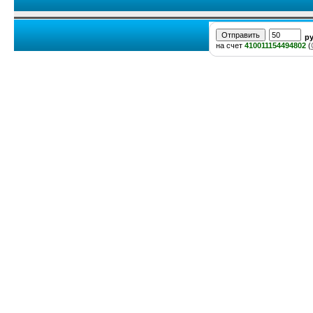
р
на счет
410011154494802
(