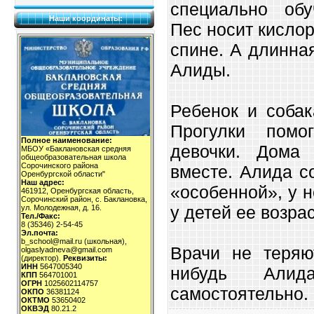
специально обу
Наши координаты:
Пес носит кисло
спине. А длинна
Алиды.
Ребенок и собак
Прогулки помо
Полное наименование:
девочки. Дома
МБОУ «Баклановская средняя
общеобразовательная школа
Сорочинского района
вместе. Алида с
Оренбургской области"
Наш адрес:
«особенной», у н
461912, Оренбургская область,
Сорочинский район, с. Баклановка,
у детей ее возрас
ул. Молодежная, д. 16.
Тел./Факс:
8 (35346) 2-54-45
Эл.почта:
b_school@mail.ru (школьная),
Врачи не теряю
olgaslyadneva@gmail.com
(директор).
Реквизиты:
ИНН
5647005340
нибудь Али
КПП
564701001
ОГРН
1025602114757
самостоятельно.
ОКПО
36381124
ОКТМО
53650402
ОКВЭД
80.21.2