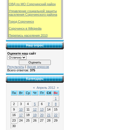
ОВД по МО Сорочинский район
Управление социальной защиты
населения Сорочинского района
Город Сорочинск
Сорочинск в Wikipedia
Перепись населения 2010
Наш опрос
Оцените наш сайт
Результаты
|
Архив опросов
Всего ответов:
375
Календарь
«
Апрель 2012
»
Пн
Вт
Ср
Чт
Пт
Сб
Вс
1
2
3
4
5
6
7
8
9
10
11
12
13
14
15
16
17
18
19
20
21
22
23
24
25
26
27
28
29
30