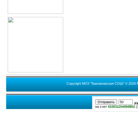
Copyright МОУ "Баклановская СОШ" © 2026 
р
на счет
410011154494802
(