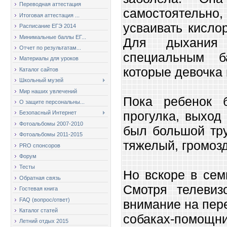
Переводная аттестация
самостоятельно,
Итоговая аттестация ...
усваивать кисло
Расписание ЕГЭ 2014
Минимальные баллы ЕГ...
Для дыхания 
Отчет по результатам...
специальным б
Материалы для уроков
которые девочка 
Каталог сайтов
Школьный музей
Мир наших увлечений
Пока ребенок 
О защите персональны...
прогулка, выход
Безопасный Интернет
Фотоальбомы 2007-2010
был большой тру
Фотоальбомы 2011-2015
тяжелый, громозд
PRO спонсоров
Форум
Тесты
Но вскоре в сем
Обратная связь
Смотря телевиз
Гостевая книга
FAQ (вопрос/ответ)
внимание на пере
Каталог статей
собаках-помощ
Летний отдых 2015