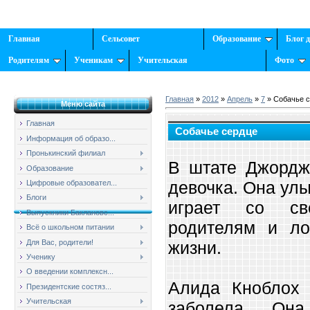
Главная
Сельсовет
Образование
Блог 
Родителям
Ученикам
Учительская
Фото
Главная
»
2012
»
Апрель
»
7
» Собачье 
Меню сайта
Главная
Собачье сердце
Информация об образо...
Пронькинский филиал
В штате Джордж
Образование
девочка. Она ул
Цифровые образовател...
Блоги
играет со све
Выпускники Баклановс...
родителям и л
Всё о школьном питании
Для Вас, родители!
жизни.
Ученику
О введении комплексн...
Алида Кноблох 
Президентские состяз...
Учительская
заболела. Он