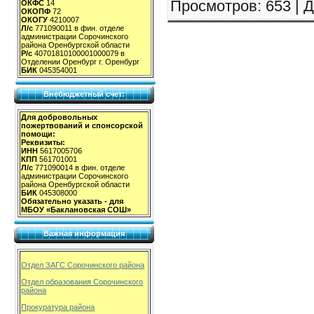
Просмотров
: 653 |
Д
ОКФС
14
ОКОПФ
72
ОКОГУ
4210007
Л/с
771090011 в фин. отделе
администрации Сорочинского
района Оренбургской области
Р/с
40701810100001000079 в
Отделении Оренбург г. Оренбург
БИК
045354001
Внебюджетный счет:
Для добровольных
пожертвований и спонсорской
помощи:
Реквизиты:
ИНН
5617005706
КПП
561701001
Л/с
771090014 в фин. отделе
администрации Сорочинского
района Оренбургской области
БИК
045308000
Обязательно указать - для
МБОУ «Баклановская СОШ»
Важная информация
Отдел ЗАГС Сорочинского района
Отдел образования Сорочинского
района
Прокуратура района