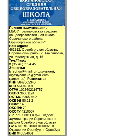
Полное наименование:
МБОУ «Баклановская средняя
общеобразовательная школа
Сорочинского района
Оренбургской области"
Наш адрес:
461912, Оренбургская область,
Сорочинский район, с. Баклановка,
ул. Молодежная, д. 16.
Тел./Факс:
8 (35346) 2-54-45
Эл.почта:
b_school@mail.ru (школьная),
olgaslyadneva@gmail.com
(директор).
Реквизиты:
ИНН
5647005340
КПП
564701001
ОГРН
1025602114757
ОКПО
36381124
ОКТМО
53650402
ОКВЭД
80.21.2
ОКФС
14
ОКОПФ
72
ОКОГУ
4210007
Л/с
771090011 в фин. отделе
администрации Сорочинского
района Оренбургской области
Р/с
40701810100001000079 в
Отделении Оренбург г. Оренбург
БИК
045354001