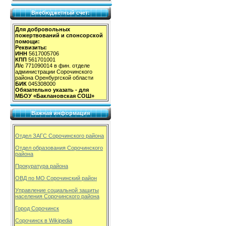
Внебюджетный счет:
Для добровольных
пожертвований и спонсорской
помощи:
Реквизиты:
ИНН
5617005706
КПП
561701001
Л/с
771090014 в фин. отделе
администрации Сорочинского
района Оренбургской области
БИК
045308000
Обязательно указать - для
МБОУ «Баклановская СОШ»
Важная информация
Отдел ЗАГС Сорочинского района
Отдел образования Сорочинского
района
Прокуратура района
ОВД по МО Сорочинский район
Управление социальной защиты
населения Сорочинского района
Город Сорочинск
Сорочинск в Wikipedia