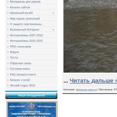
Материалы для уроков
Каталог сайтов
Школьный музей
Мир наших увлечений
О защите персональны...
Безопасный Интернет
Фотоальбомы 2007-2010
Фотоальбомы 2011-2015
PRO спонсоров
Форум
Тесты
Обратная связь
Гостевая книга
FAQ (вопрос/ответ)
...
Читать дальше 
Каталог статей
Летний отдых 2015
Категория:
Школьные новости
| Просмотров: 67
Наши координаты: