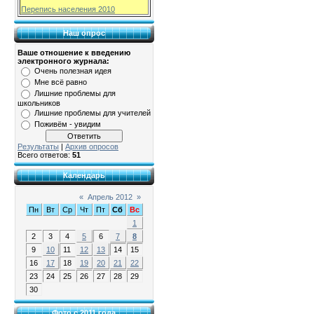
Перепись населения 2010
Наш опрос
Ваше отношение к введению
электронного журнала:
Очень полезная идея
Мне всё равно
Лишние проблемы для
школьников
Лишние проблемы для учителей
Поживём - увидим
Результаты
|
Архив опросов
Всего ответов:
51
Календарь
«
Апрель 2012
»
Пн
Вт
Ср
Чт
Пт
Сб
Вс
1
2
3
4
5
6
7
8
9
10
11
12
13
14
15
16
17
18
19
20
21
22
23
24
25
26
27
28
29
30
Фото с 2011 года