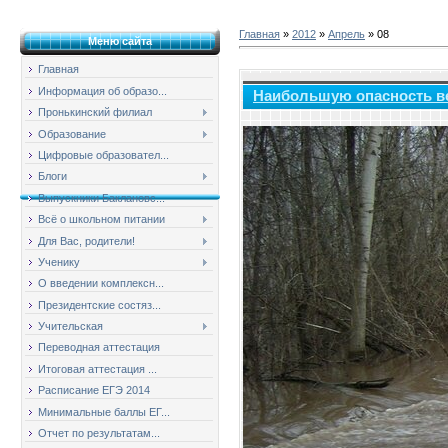
Главная
»
2012
»
Апрель
»
08
Меню сайта
Главная
Информация об образо...
Наибольшую опасность ве
Пронькинский филиал
Образование
Цифровые образовател...
Блоги
Выпускники Баклановс...
Всё о школьном питании
Для Вас, родители!
Ученику
О введении комплексн...
Президентские состяз...
Учительская
Переводная аттестация
Итоговая аттестация ...
Расписание ЕГЭ 2014
Минимальные баллы ЕГ...
Отчет по результатам...