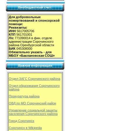
Внебюджетный счет:
Для добровольных
пожертвований и спонсорской
помощи:
Реквизиты:
ИНН
5617005706
КПП
561701001
Л/с
771090014 в фин. отделе
администрации Сорочинского
района Оренбургской области
БИК
045308000
Обязательно указать - для
МБОУ «Баклановская СОШ»
Важная информация
Отдел ЗАГС Сорочинского района
Отдел образования Сорочинского
района
Прокуратура района
ОВД по МО Сорочинский район
Управление социальной защиты
населения Сорочинского района
Город Сорочинск
Сорочинск в Wikipedia