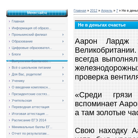
Главная
»
2012
»
Апрель
»
7
» Не в день
Меню сайта
Главная
Не в деньгах счастье
Информация об образо...
Пронькинский филиал
Аарон Лардж 
Образование
Великобритании.
Цифровые образовател...
Блоги
всегда выполнял
Выпускники Баклановс...
железнодорожн
Всё о школьном питании
Для Вас, родители!
проверка вентил
Ученику
О введении комплексн...
«Среди грязи
Президентские состяз...
Учительская
вспоминает Ааро
Переводная аттестация
а там золотые ча
Итоговая аттестация ...
Расписание ЕГЭ 2014
Минимальные баллы ЕГ...
Свою находку А
Отчет по результатам...