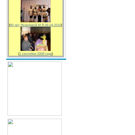
[
80 лет Яковлевой М.Я.06.04.2010
]
[
1 сентября 2008 года
]