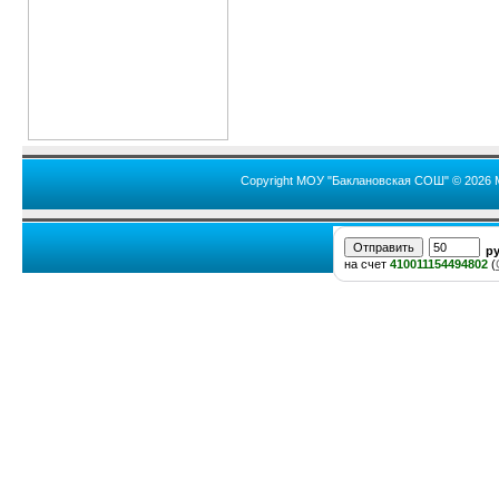
Copyright МОУ "Баклановская СОШ" © 2026 
р
на счет
410011154494802
(