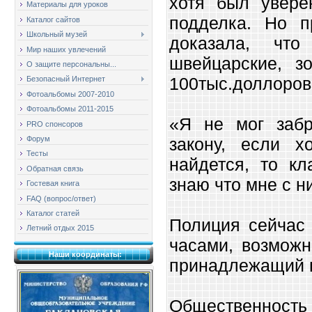
хотя был увере
Материалы для уроков
подделка. Но п
Каталог сайтов
Школьный музей
доказала, что
Мир наших увлечений
швейцарские, з
О защите персональны...
100тыс.доллоров
Безопасный Интернет
Фотоальбомы 2007-2010
Фотоальбомы 2011-2015
«Я не мог забр
PRO спонсоров
Форум
закону, если 
Тесты
найдется, то кл
Обратная связь
знаю что мне с н
Гостевая книга
FAQ (вопрос/ответ)
Каталог статей
Полиция сейчас 
Летний отдых 2015
часами, возможн
Наши координаты:
принадлежащий 
Общественность