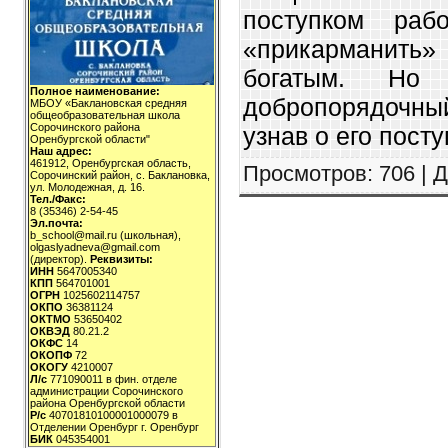
поступком раб
«прикарманить»
богатым. Но
Полное наименование:
добропорядочны
МБОУ «Баклановская средняя
общеобразовательная школа
Сорочинского района
узнав о его посту
Оренбургской области"
Наш адрес:
461912, Оренбургская область,
Просмотров
: 706 |
Д
Сорочинский район, с. Баклановка,
ул. Молодежная, д. 16.
Тел./Факс:
8 (35346) 2-54-45
Эл.почта:
b_school@mail.ru (школьная),
olgaslyadneva@gmail.com
(директор).
Реквизиты:
ИНН
5647005340
КПП
564701001
ОГРН
1025602114757
ОКПО
36381124
ОКТМО
53650402
ОКВЭД
80.21.2
ОКФС
14
ОКОПФ
72
ОКОГУ
4210007
Л/с
771090011 в фин. отделе
администрации Сорочинского
района Оренбургской области
Р/с
40701810100001000079 в
Отделении Оренбург г. Оренбург
БИК
045354001