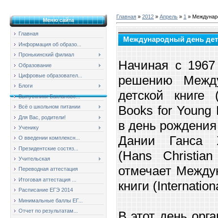
Главная
»
2012
»
Апрель
»
1
» Междунаро
Меню сайта
Главная
Международный день дет
Информация об образо...
Пронькинский филиал
Начиная с 1967
Образование
Цифровые образовател...
решению Между
Блоги
детской книге (
Выпускники Баклановс...
Books for Young 
Всё о школьном питании
Для Вас, родители!
в день рождения
Ученику
Дании Ганса Х
О введении комплексн...
Президентские состяз...
(Hans Christia
Учительская
отмечает Между
Переводная аттестация
Итоговая аттестация ...
книги (Internation
Расписание ЕГЭ 2014
Минимальные баллы ЕГ...
Отчет по результатам...
В этот день орг