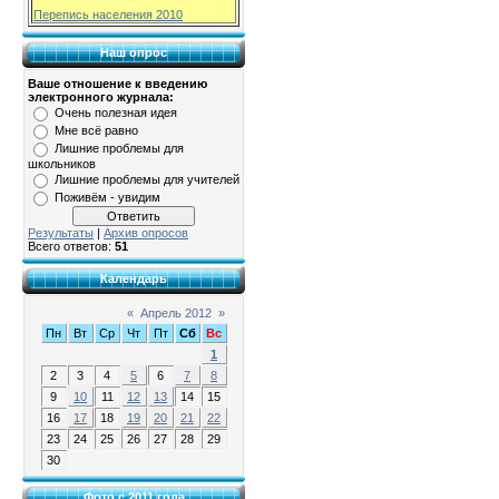
Перепись населения 2010
Наш опрос
Ваше отношение к введению
электронного журнала:
Очень полезная идея
Мне всё равно
Лишние проблемы для
школьников
Лишние проблемы для учителей
Поживём - увидим
Результаты
|
Архив опросов
Всего ответов:
51
Календарь
«
Апрель 2012
»
Пн
Вт
Ср
Чт
Пт
Сб
Вс
1
2
3
4
5
6
7
8
9
10
11
12
13
14
15
16
17
18
19
20
21
22
23
24
25
26
27
28
29
30
Фото с 2011 года