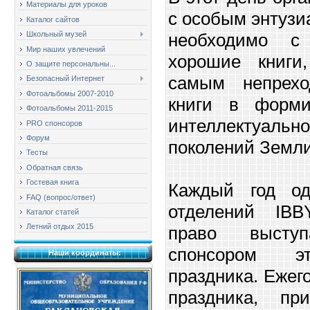
Материалы для уроков
с особым энтузи
Каталог сайтов
необходимо с
Школьный музей
Мир наших увлечений
хорошие книги
О защите персональны...
самым непрехо
Безопасный Интернет
Фотоальбомы 2007-2010
книги в форми
Фотоальбомы 2011-2015
интеллектуал
PRO спонсоров
Форум
поколений Земли
Тесты
Обратная связь
Гостевая книга
Каждый год од
FAQ (вопрос/ответ)
отделений IBB
Каталог статей
Летний отдых 2015
право выступ
спонсором эт
Наши координаты:
праздника. Ежег
праздника, пр