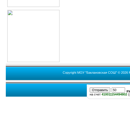
Copyright МОУ "Баклановская СОШ" © 2026 
р
на счет
410011154494802
(