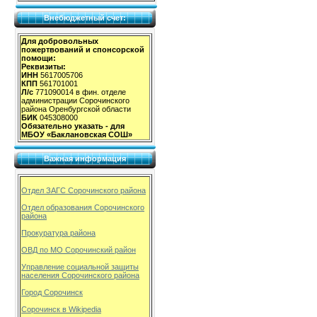
Внебюджетный счет:
Для добровольных
пожертвований и спонсорской
помощи:
Реквизиты:
ИНН
5617005706
КПП
561701001
Л/с
771090014 в фин. отделе
администрации Сорочинского
района Оренбургской области
БИК
045308000
Обязательно указать - для
МБОУ «Баклановская СОШ»
Важная информация
Отдел ЗАГС Сорочинского района
Отдел образования Сорочинского
района
Прокуратура района
ОВД по МО Сорочинский район
Управление социальной защиты
населения Сорочинского района
Город Сорочинск
Сорочинск в Wikipedia