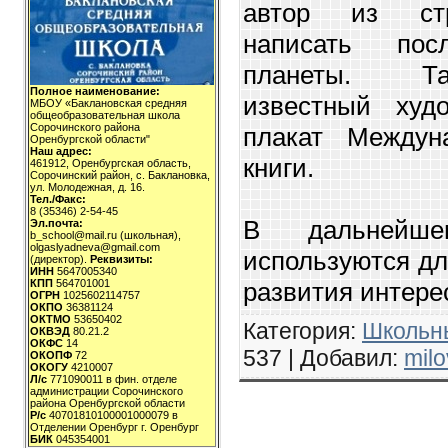
автор из стр
написать по
планеты. Та
Полное наименование:
известный худ
МБОУ «Баклановская средняя
общеобразовательная школа
Сорочинского района
плакат Междун
Оренбургской области"
Наш адрес:
книги.
461912, Оренбургская область,
Сорочинский район, с. Баклановка,
ул. Молодежная, д. 16.
Тел./Факс:
8 (35346) 2-54-45
В дальнейш
Эл.почта:
b_school@mail.ru (школьная),
olgaslyadneva@gmail.com
используются дл
(директор).
Реквизиты:
ИНН
5647005340
развития интере
КПП
564701001
ОГРН
1025602114757
ОКПО
36381124
ОКТМО
53650402
Категория
:
Школьн
ОКВЭД
80.21.2
ОКФС
14
537 |
Добавил
:
mil
ОКОПФ
72
ОКОГУ
4210007
Л/с
771090011 в фин. отделе
администрации Сорочинского
района Оренбургской области
Р/с
40701810100001000079 в
Отделении Оренбург г. Оренбург
БИК
045354001