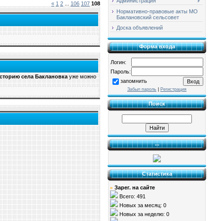
Администрация
«
1
2
...
106
107
108
Нормативно-правовые акты МО
Баклановский сельсовет
Доска объявлений
Форма входа
Логин:
Пароль:
сторию села Баклановка
уже можно
запомнить
Забыл пароль
|
Регистрация
Поиск
...
Статистика
Зарег. на сайте
»
Всего: 491
Новых за месяц: 0
Новых за неделю: 0