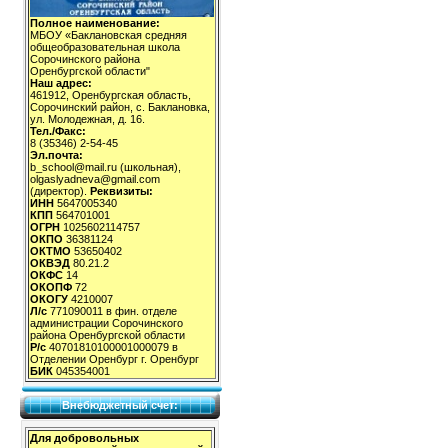
Полное наименование:
МБОУ «Баклановская средняя
общеобразовательная школа
Сорочинского района
Оренбургской области"
Наш адрес:
461912, Оренбургская область,
Сорочинский район, с. Баклановка,
ул. Молодежная, д. 16.
Тел./Факс:
8 (35346) 2-54-45
Эл.почта:
b_school@mail.ru (школьная),
olgaslyadneva@gmail.com
(директор).
Реквизиты:
ИНН
5647005340
КПП
564701001
ОГРН
1025602114757
ОКПО
36381124
ОКТМО
53650402
ОКВЭД
80.21.2
ОКФС
14
ОКОПФ
72
ОКОГУ
4210007
Л/с
771090011 в фин. отделе
администрации Сорочинского
района Оренбургской области
Р/с
40701810100001000079 в
Отделении Оренбург г. Оренбург
БИК
045354001
Внебюджетный счет:
Для добровольных