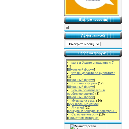
Важные новости:
Архив записей
Новое на форуме:
как вы будите справлять нг?)
(1)
[
Школьный форум
]
что вы делаете по субботам?
(1)
[
Школьный форум
]
Школьная форма
(12)
[
Школьный форум
]
Чем вы занимаетесь в
свободное время?
(3)
[
Школьный форум
]
Музыка на века!
(34)
[
Музыкальные стили
]
Я и мир!
(28)
[
Конкурсы! Конкурсы! Конкурсы!!!
]
Сельские новости
(18)
[
Полистаем интернет
]