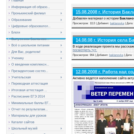
Главная
Информация об образо...
15.08.2008 г. История Ба
Пронькинский филиал
Добавлен материал о истории
Баклано
Образование
Просмотров: 1113 | Добавил:
baklanovka
| Дата
Цифровые образовател...
Блоги
Выпускники Баклановс...
14.08.08 г. История села 
Всё о школьном питании
В ходе реализации проекта мы расскаж
посмотреть тут.
Для Вас, родители!
Просмотров: 964 | Добавил:
baklanovka
| Дата:
Ученику
О введении комплексн...
Президентские состяз...
12.08.2008 г. Работа над 
Учительская
Активно ведется наполнение сайта акт
Переводная аттестация
Итоговая аттестация ...
Расписание ЕГЭ 2014
Минимальные баллы ЕГ...
Отчет по результатам...
Материалы для уроков
Каталог сайтов
Школьный музей