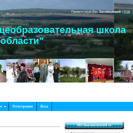
Приветствую Вас
Заглянувший
|
RSS
щеобразовательная школа
 области"
м
Регистрация
Вход
МО Баклановский сс