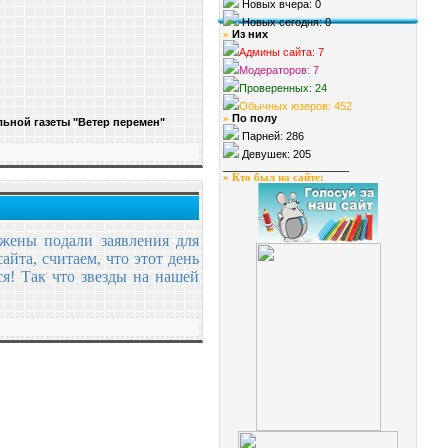
Новых вчера: 0
Новых сегодня: 0
Из них
»
Админы сайта: 7
Модераторов: 7
Проверенных: 24
Обычных юзеров: 452
По полу
»
ьной газеты "Ветер перемен"
Парней: 286
Девушек: 205
_____________________
»
Кто был на сайте
:
ожены подали заявления для
айта, считаем, что этот день
я! Так что звезды на нашей