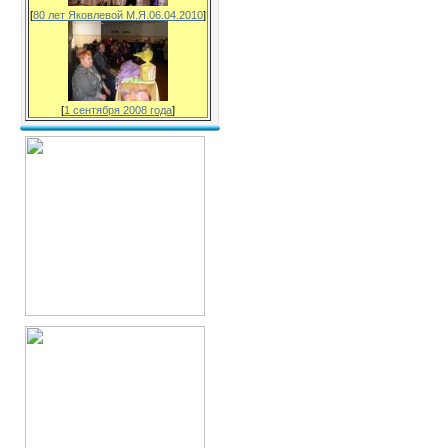
[
80 лет Яковлевой М.Я.06.04.2010
]
[
1 сентября 2008 года
]