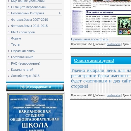
Мир наших увлечений
О защите персональны...
Безопасный Интернет
Фотоальбомы 2007-2010
Фотоальбомы 2011-2015
PRO спонсоров
Форум
Приглашаем посмотреть
Просмотров: 956 | Добавил:
baklanovka
| Дата:
Тесты
Обратная связь
Гостевая книга
Счастливый день!
FAQ (вопрос/ответ)
Каталог статей
Удачно выбрали день для на
регистрации брака именно в 
Летний отдых 2015
будет счастливым и для сай
стороне!
Наши координаты:
Просмотров: 988 | Добавил:
baklanovka
| Дата: