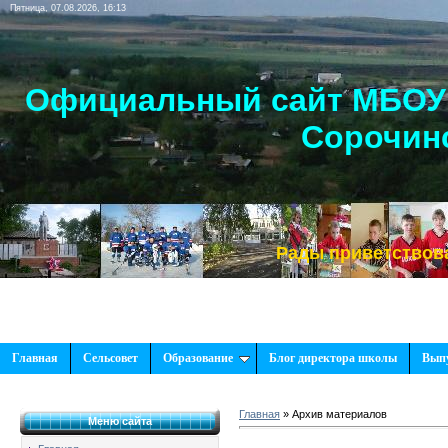
Пятница, 07.08.2026, 16:13
Официальный сайт МБОУ 
Сорочинс
Рады приветствовать Вас
Главная
Сельсовет
Образование
Блог директора школы
Вып
Главная
»
Архив материалов
Меню сайта