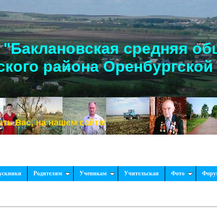
"Баклановская средняя об
кого района Оренбургской
, на нашем сайте!
ускники
Родителям
Ученикам
Учительская
Фото
Фору