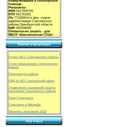
пожертвований и спонсорской
помощи:
Реквизиты:
ИНН
5617005706
КПП
561701001
Л/с
771090014 в фин. отделе
администрации Сорочинского
района Оренбургской области
БИК
045308000
Обязательно указать - для
МБОУ «Баклановская СОШ»
Важная информация
Отдел ЗАГС Сорочинского района
Отдел образования Сорочинского
района
Прокуратура района
ОВД по МО Сорочинский район
Управление социальной защиты
населения Сорочинского района
Город Сорочинск
Сорочинск в Wikipedia
Перепись населения 2010
Наш опрос