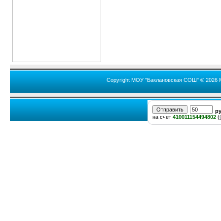
Copyright МОУ "Баклановская СОШ" © 2026 
р
на счет
410011154494802
(