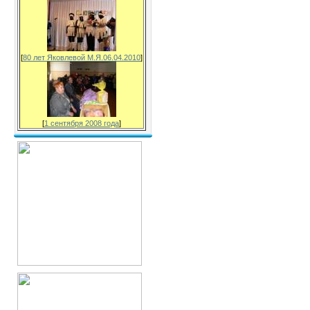
[
80 лет Яковлевой М.Я.06.04.2010
]
[
1 сентября 2008 года
]