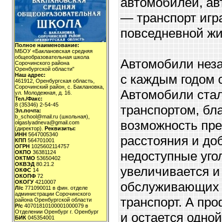
автомобилей, ав
— транспорт игр
повседневной жи
Полное наименование:
МБОУ «Баклановская средняя
общеобразовательная школа
Автомобили нез
Сорочинского района
Оренбургской области"
с каждым годом 
Наш адрес:
461912, Оренбургская область,
Сорочинский район, с. Баклановка,
Автомобили ста
ул. Молодежная, д. 16.
Тел./Факс:
8 (35346) 2-54-45
транспортом, бл
Эл.почта:
b_school@mail.ru (школьная),
возможность пре
olgaslyadneva@gmail.com
(директор).
Реквизиты:
ИНН
5647005340
расстояния и до
КПП
564701001
ОГРН
1025602114757
недоступные угол
ОКПО
36381124
ОКТМО
53650402
ОКВЭД
80.21.2
увеличивается и
ОКФС
14
ОКОПФ
72
ОКОГУ
4210007
обслуживающих
Л/с
771090011 в фин. отделе
администрации Сорочинского
транспорт. А пр
района Оренбургской области
Р/с
40701810100001000079 в
Отделении Оренбург г. Оренбург
и остается одно
БИК
045354001