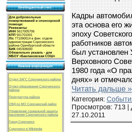
Внебюджетный счет:
Кадры автомоби
Для добровольных
пожертвований и спонсорской
эта основа его ж
помощи:
Реквизиты:
эпоху Советског
ИНН
5617005706
КПП
561701001
Л/с
771090014 в фин. отделе
работников авто
администрации Сорочинского
района Оренбургской области
БИК
045308000
был установлен
Обязательно указать - для
МБОУ «Баклановская СОШ»
Верховного Сове
Важная информация
1980 года «О пр
днях» и отмечал
Отдел ЗАГС Сорочинского района
Читать дальше »
Отдел образования Сорочинского
района
Категория:
События
Прокуратура района
ОВД по МО Сорочинский район
Просмотров: 713 |
Управление социальной защиты
27.10.2011
населения Сорочинского района
Город Сорочинск
Сорочинск в Wikipedia