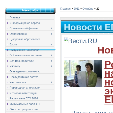
Главная
»
2011
»
Октябрь
»
27
Меню сайта
Главная
Информация об образо...
Новости Е
Пронькинский филиал
Образование
Цифровые образовател...
Блоги
Но
Выпускники Баклановс...
Всё о школьном питании
Р
Для Вас, родители!
Ученику
н
О введении комплексн...
Президентские состяз...
н
Учительская
э
Переводная аттестация
Итоговая аттестация ...
Е
Расписание ЕГЭ 2014
Минимальные баллы ЕГ...
Отчет по результатам...