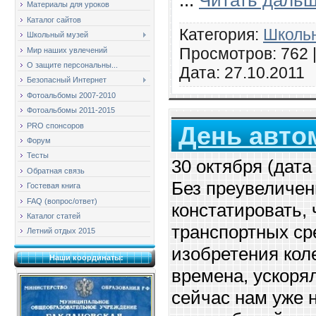
...
Читать дальш
Материалы для уроков
Каталог сайтов
Категория:
Школь
Школьный музей
Просмотров: 762 
Мир наших увлечений
О защите персональны...
Дата:
27.10.2011
Безопасный Интернет
Фотоальбомы 2007-2010
Фотоальбомы 2011-2015
PRO спонсоров
День авто
Форум
Тесты
30 октября (дата
Обратная связь
Без преувеличе
Гостевая книга
FAQ (вопрос/ответ)
констатировать,
Каталог статей
транспортных ср
Летний отдых 2015
изобретения кол
Наши координаты:
времена, ускоря
сейчас нам уже н