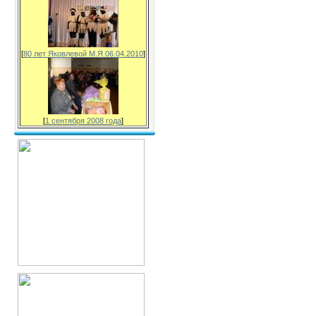
[
80 лет Яковлевой М.Я.06.04.2010
]
[
1 сентября 2008 года
]