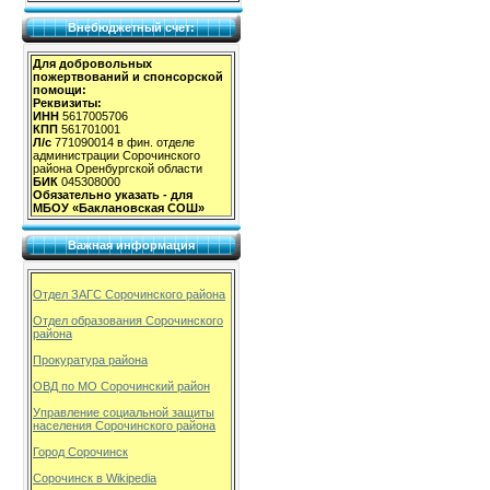
Внебюджетный счет:
Для добровольных
пожертвований и спонсорской
помощи:
Реквизиты:
ИНН
5617005706
КПП
561701001
Л/с
771090014 в фин. отделе
администрации Сорочинского
района Оренбургской области
БИК
045308000
Обязательно указать - для
МБОУ «Баклановская СОШ»
Важная информация
Отдел ЗАГС Сорочинского района
Отдел образования Сорочинского
района
Прокуратура района
ОВД по МО Сорочинский район
Управление социальной защиты
населения Сорочинского района
Город Сорочинск
Сорочинск в Wikipedia