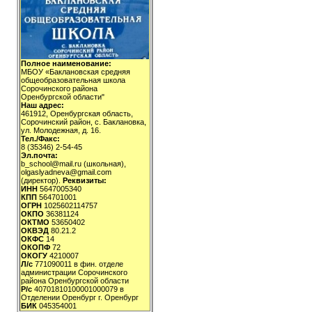
Полное наименование:
МБОУ «Баклановская средняя
общеобразовательная школа
Сорочинского района
Оренбургской области"
Наш адрес:
461912, Оренбургская область,
Сорочинский район, с. Баклановка,
ул. Молодежная, д. 16.
Тел./Факс:
8 (35346) 2-54-45
Эл.почта:
b_school@mail.ru (школьная),
olgaslyadneva@gmail.com
(директор).
Реквизиты:
ИНН
5647005340
КПП
564701001
ОГРН
1025602114757
ОКПО
36381124
ОКТМО
53650402
ОКВЭД
80.21.2
ОКФС
14
ОКОПФ
72
ОКОГУ
4210007
Л/с
771090011 в фин. отделе
администрации Сорочинского
района Оренбургской области
Р/с
40701810100001000079 в
Отделении Оренбург г. Оренбург
БИК
045354001