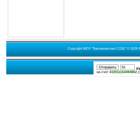
Copyright МОУ "Баклановская СОШ" © 2026 
р
на счет
410011154494802
(