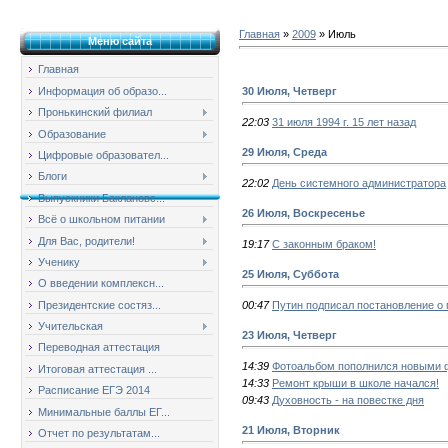
Главная
»
2009
»
Июль
Меню сайта
Главная
30 Июля, Четверг
Информация об образо...
Пронькинский филиал
22:03
31 июля 1994 г. 15 лет назад
Образование
29 Июля, Среда
Цифровые образовател...
Блоги
22:02
День системного администратора
Выпускники Баклановс...
26 Июля, Воскресенье
Всё о школьном питании
Для Вас, родители!
19:17
С законным браком!
Ученику
25 Июля, Суббота
О введении комплексн...
Президентские состяз...
00:47
Путин подписал постановление о
Учительская
23 Июля, Четверг
Переводная аттестация
14:39
Фотоальбом пополнился новыми 
Итоговая аттестация ...
14:33
Ремонт крыши в школе начался!
Расписание ЕГЭ 2014
09:43
Духовность - на повестке дня
Минимальные баллы ЕГ...
21 Июля, Вторник
Отчет по результатам...