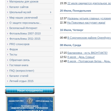
Материалы для уроков
15:35
22 июля ожидается длительное з
Каталог сайтов
20 Июля, Понедельник
Школьный музей
Мир наших увлечений
12:37
Названы четыре главных условия
11:36
На Поволжье наступает жара!
О защите персональны...
Безопасный Интернет
16 Июля, Четверг
Фотоальбомы 2007-2010
00:48
В Сорочинском районе Оренбургс
Фотоальбомы 2011-2015
PRO спонсоров
08 Июля, Среда
Форум
17:15
Баклановка - есть ВКОНТАКТЕ!
Тесты
12:51
8 июля - День Семьи!
Обратная связь
12:48
8 июля - Полтавская битва - День
Гостевая книга
FAQ (вопрос/ответ)
Каталог статей
Летний отдых 2015
Наши координаты: