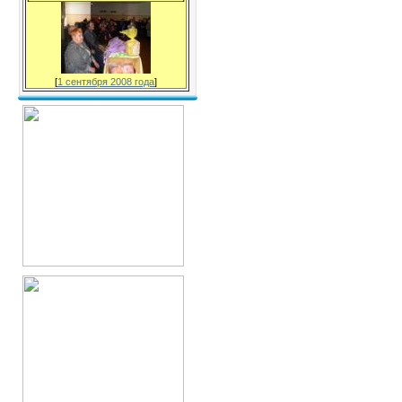
[
1 сентября 2008 года
]