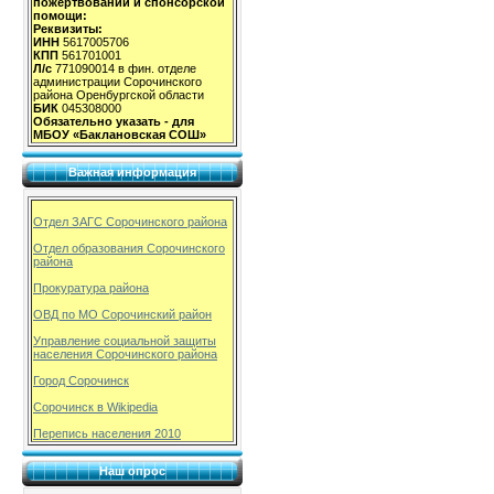
пожертвований и спонсорской
помощи:
Реквизиты:
ИНН
5617005706
КПП
561701001
Л/с
771090014 в фин. отделе
администрации Сорочинского
района Оренбургской области
БИК
045308000
Обязательно указать - для
МБОУ «Баклановская СОШ»
Важная информация
Отдел ЗАГС Сорочинского района
Отдел образования Сорочинского
района
Прокуратура района
ОВД по МО Сорочинский район
Управление социальной защиты
населения Сорочинского района
Город Сорочинск
Сорочинск в Wikipedia
Перепись населения 2010
Наш опрос