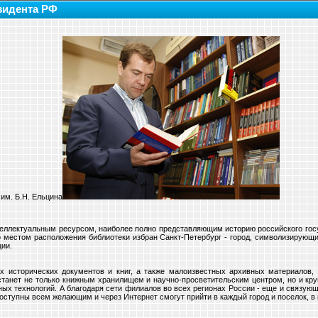
зидента РФ
им. Б.Н. Ельцина
теллектуальным ресурсом, наиболее полно представляющим историю российского гос
о местом расположения библиотеки избран Санкт-Петербург - город, символизирующи
ции.
х исторических документов и книг, а также малоизвестных архивных материалов, 
 станет не только книжным хранилищем и научно-просветительским центром, но и 
ых технологий. А благодаря сети филиалов во всех регионах России - ещe и связую
оступны всем желающим и через Интернет смогут прийти в каждый город и посeлок, в