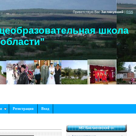
Приветствую Вас
Заглянувший
|
RSS
щеобразовательная школа
 области"
м
Регистрация
Вход
МО Баклановский сс