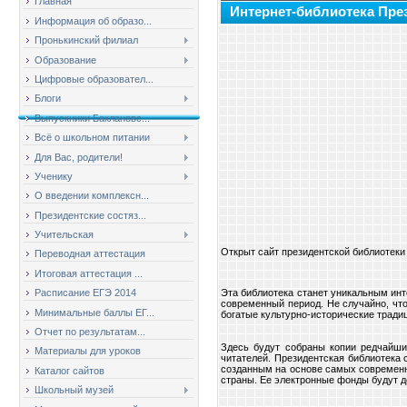
Главная
Интернет-библиотека Пре
Информация об образо...
Пронькинский филиал
Образование
Цифровые образовател...
Блоги
Выпускники Баклановс...
Всё о школьном питании
Для Вас, родители!
Ученику
О введении комплексн...
Президентские состяз...
Учительская
Открыт сайт президентской библиотеки 
Переводная аттестация
Итоговая аттестация ...
Расписание ЕГЭ 2014
Эта библиотека станет уникальным ин
современный период. Не случайно, чт
Минимальные баллы ЕГ...
богатые культурно-исторические тради
Отчет по результатам...
Здесь будут собраны копии редчайши
Материалы для уроков
читателей. Президентская библиотека
созданным на основе самых современн
Каталог сайтов
страны. Еe электронные фонды будут д
Школьный музей