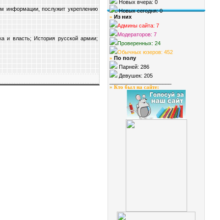
Новых вчера: 0
ом информации, послужит укреплению
Новых сегодня: 0
Из них
»
Админы сайта: 7
Модераторов: 7
а и власть; История русской армии;
Проверенных: 24
Обычных юзеров: 452
По полу
»
Парней: 286
Девушек: 205
_____________________
»
Кто был на сайте
: