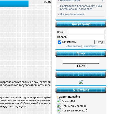
Администрация
15:16
Нормативно-правовые акты МО
Баклановский сельсовет
Доска объявлений
Форма входа
Логин:
Пароль:
запомнить
Забыл пароль
|
Регистрация
Поиск
...
ударства самых разных эпох, включая
й российскую государственность и еe
Статистика
Зарег. на сайте
»
доселе закрытых для широкого круга
крупнейшим информационным порталом,
Всего: 491
щим звеном для библиотечной системы
Новых за месяц: 0
 каждую школу и дом.
Новых за неделю: 0