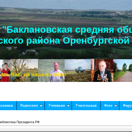
"Баклановская средняя об
кого района Оренбургской
, на нашем сайте!
ускники
Родителям
Ученикам
Учительская
Фото
Фору
библиотека Президента РФ