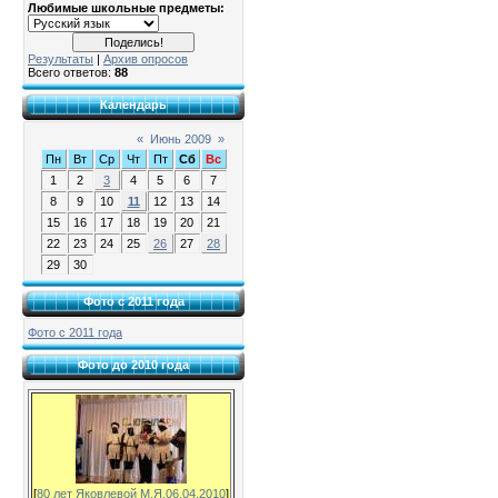
Любимые школьные предметы:
Результаты
|
Архив опросов
Всего ответов:
88
Календарь
«
Июнь 2009
»
Пн
Вт
Ср
Чт
Пт
Сб
Вс
1
2
3
4
5
6
7
8
9
10
11
12
13
14
15
16
17
18
19
20
21
22
23
24
25
26
27
28
29
30
Фото с 2011 года
Фото с 2011 года
Фото до 2010 года
[
80 лет Яковлевой М.Я.06.04.2010
]