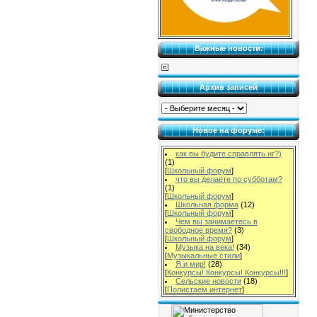
Важные новости:
Архив записей
Новое на форуме:
как вы будите справлять нг?)
(1)
[
Школьный форум
]
что вы делаете по субботам?
(1)
[
Школьный форум
]
Школьная форма
(12)
[
Школьный форум
]
Чем вы занимаетесь в
свободное время?
(3)
[
Школьный форум
]
Музыка на века!
(34)
[
Музыкальные стили
]
Я и мир!
(28)
[
Конкурсы! Конкурсы! Конкурсы!!!
]
Сельские новости
(18)
[
Полистаем интернет
]