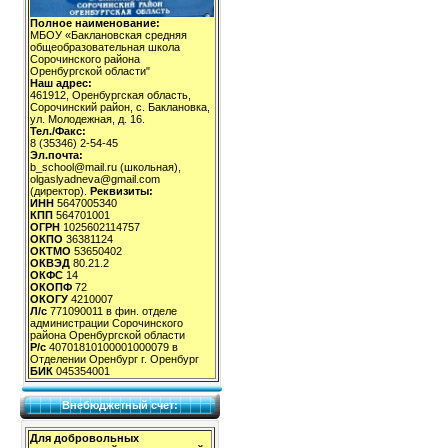
Полное наименование:
МБОУ «Баклановская средняя
общеобразовательная школа
Сорочинского района
Оренбургской области"
Наш адрес:
461912, Оренбургская область,
Сорочинский район, с. Баклановка,
ул. Молодежная, д. 16.
Тел./Факс:
8 (35346) 2-54-45
Эл.почта:
b_school@mail.ru (школьная),
olgaslyadneva@gmail.com
(директор).
Реквизиты:
ИНН
5647005340
КПП
564701001
ОГРН
1025602114757
ОКПО
36381124
ОКТМО
53650402
ОКВЭД
80.21.2
ОКФС
14
ОКОПФ
72
ОКОГУ
4210007
Л/с
771090011 в фин. отделе
администрации Сорочинского
района Оренбургской области
Р/с
40701810100001000079 в
Отделении Оренбург г. Оренбург
БИК
045354001
Внебюджетный счет:
Для добровольных