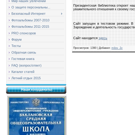
Мир наших увлечений
Президентская библиотека откроет н
О защите персональны...
уважительного отношения к своему госу
Безопасный Интернет
Фотоальбомы 2007-2010
Сайт запущен в тестовом режиме. В 
Фотоальбомы 2011-2015
Зарождение и деятельность государств
PRO спонсоров
Сайт находится
здесь
Форум
Тесты
Просмотров
: 1390 |
Добавил
:
milov_2v
Обратная связь
Гостевая книга
FAQ (вопрос/ответ)
Каталог статей
Летний отдых 2015
Наши координаты: