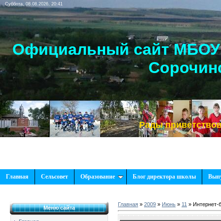
Суббота, 08.08.2026, 20:41
Официальный сайт МБОУ 
Сорочинс
Рады приветствовать Вас
Главная
Сельсовет
Образование
Блог директора школы
Вып
Главная
»
2009
»
Июнь
»
11
» Интернет-
Меню сайта