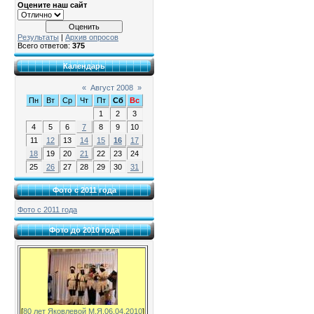
Оцените наш сайт
Результаты
|
Архив опросов
Всего ответов:
375
Календарь
«
Август 2008
»
Пн
Вт
Ср
Чт
Пт
Сб
Вс
1
2
3
4
5
6
7
8
9
10
11
12
13
14
15
16
17
18
19
20
21
22
23
24
25
26
27
28
29
30
31
Фото с 2011 года
Фото с 2011 года
Фото до 2010 года
[
80 лет Яковлевой М.Я.06.04.2010
]