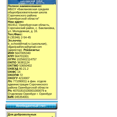
Полное наименование:
МБОУ «Баклановская средняя
общеобразовательная школа
Сорочинского района
Оренбургской области"
Наш адрес:
461912, Оренбургская область,
Сорочинский район, с. Баклановка,
ул. Молодежная, д. 16.
Тел./Факс:
8 (35346) 2-54-45
Эл.почта:
b_school@mail.ru (школьная),
olgaslyadneva@gmail.com
(директор).
Реквизиты:
ИНН
5647005340
КПП
564701001
ОГРН
1025602114757
ОКПО
36381124
ОКТМО
53650402
ОКВЭД
80.21.2
ОКФС
14
ОКОПФ
72
ОКОГУ
4210007
Л/с
771090011 в фин. отделе
администрации Сорочинского
района Оренбургской области
Р/с
40701810100001000079 в
Отделении Оренбург г. Оренбург
БИК
045354001
Внебюджетный счет:
Для добровольных