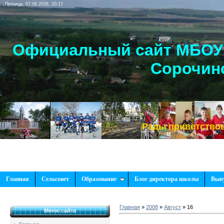
Пятница, 07.08.2026, 20:17
Официальный сайт МБОУ 
Сорочинс
Рады приветствовать В
Главная
Сельсовет
Образование
Блог директора школы
Вып
Главная
»
2008
»
Август
»
16
Меню сайта