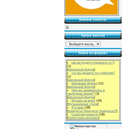
Важные новости:
Архив записей
Новое на форуме:
как вы будите справлять нг?)
(1)
[
Школьный форум
]
что вы делаете по субботам?
(1)
[
Школьный форум
]
Школьная форма
(12)
[
Школьный форум
]
Чем вы занимаетесь в
свободное время?
(3)
[
Школьный форум
]
Музыка на века!
(34)
[
Музыкальные стили
]
Я и мир!
(28)
[
Конкурсы! Конкурсы! Конкурсы!!!
]
Сельские новости
(18)
[
Полистаем интернет
]