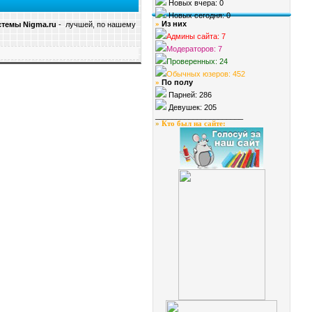
Новых вчера: 0
Новых сегодня: 0
Из них
темы Nigma.ru
- лучшей, по нашему
»
Админы сайта: 7
Модераторов: 7
Проверенных: 24
Обычных юзеров: 452
По полу
»
Парней: 286
Девушек: 205
_____________________
»
Кто был на сайте
: