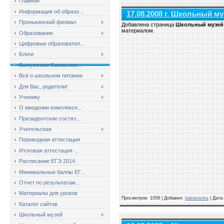
Главная
Информация об образо...
17.08.2008 г. Школьный му
Пронькинский филиал
Добавлена страница
Школьный музей
материалом.
Образование
Цифровые образовател...
Блоги
Выпускники Баклановс...
Всё о школьном питании
Для Вас, родители!
Ученику
О введении комплексн...
Президентские состяз...
Учительская
Переводная аттестация
Итоговая аттестация ...
Расписание ЕГЭ 2014
Минимальные баллы ЕГ...
Отчет по результатам...
Материалы для уроков
Просмотров: 1059 | Добавил:
baklanovka
| Дата
Каталог сайтов
Школьный музей