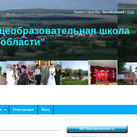
Приветствую Вас
Заглянувший
|
RSS
щеобразовательная школа
 области"
м
Регистрация
Вход
МО Баклановский сс