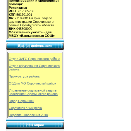
пожертвований и спонсорской
помощи:
Реквизиты:
ИНН
5617005706
КПП
561701001
Л/с
771090014 в фин. отделе
администрации Сорочинского
района Оренбургской области
БИК
045308000
Обязательно указать - для
МБОУ «Баклановская СОШ»
Важная информация
Отдел ЗАГС Сорочинского района
Отдел образования Сорочинского
района
Прокуратура района
ОВД по МО Сорочинский район
Управление социальной защиты
населения Сорочинского района
Город Сорочинск
Сорочинск в Wikipedia
Перепись населения 2010
Наш опрос