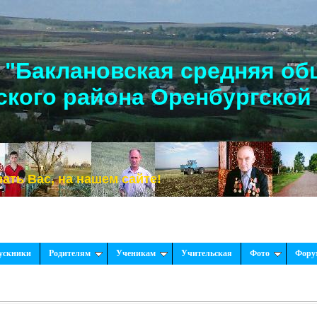
"Баклановская средняя об
кого района Оренбургской
ас, на нашем сайте!
ускники
Родителям
Ученикам
Учительская
Фото
Фору