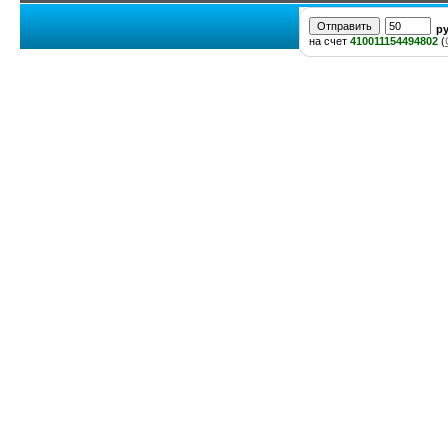
р
на счет
410011154494802
(