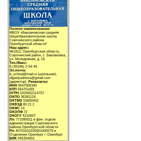
Полное наименование:
МБОУ «Баклановская средняя
общеобразовательная школа
Сорочинского района
Оренбургской области"
Наш адрес:
461912, Оренбургская область,
Сорочинский район, с. Баклановка,
ул. Молодежная, д. 16.
Тел./Факс:
8 (35346) 2-54-45
Эл.почта:
b_school@mail.ru (школьная),
olgaslyadneva@gmail.com
(директор).
Реквизиты:
ИНН
5647005340
КПП
564701001
ОГРН
1025602114757
ОКПО
36381124
ОКТМО
53650402
ОКВЭД
80.21.2
ОКФС
14
ОКОПФ
72
ОКОГУ
4210007
Л/с
771090011 в фин. отделе
администрации Сорочинского
района Оренбургской области
Р/с
40701810100001000079 в
Отделении Оренбург г. Оренбург
БИК
045354001