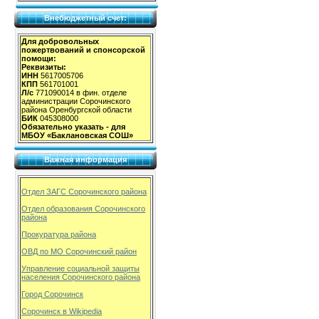
Внебюджетный счет:
Для добровольных
пожертвований и спонсорской
помощи:
Реквизиты:
ИНН
5617005706
КПП
561701001
Л/с
771090014 в фин. отделе
администрации Сорочинского
района Оренбургской области
БИК
045308000
Обязательно указать - для
МБОУ «Баклановская СОШ»
Важная информация
Отдел ЗАГС Сорочинского района
Отдел образования Сорочинского
района
Прокуратура района
ОВД по МО Сорочинский район
Управление социальной защиты
населения Сорочинского района
Город Сорочинск
Сорочинск в Wikipedia