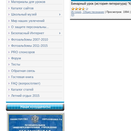
Материалы для уроков
Бинарный урок (история-литература) "К
Каталог сайтов
История, Обществознание
|
Просмотров:
1994
Школьный музей
(0)
Мир наших увлечений
О защите персональны...
Безопасный Интернет
Фотоальбомы 2007-2010
Фотоальбомы 2011-2015
PRO спонсоров
Форум
Тесты
Обратная связь
Гостевая книга
FAQ (вопрос/ответ)
Каталог статей
Летний отдых 2015
Наши координаты: