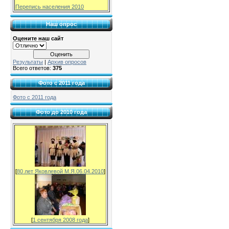
Перепись населения 2010
Наш опрос
Оцените наш сайт
Результаты
|
Архив опросов
Всего ответов:
375
Фото с 2011 года
Фото с 2011 года
Фото до 2010 года
[
80 лет Яковлевой М.Я.06.04.2010
]
[
1 сентября 2008 года
]