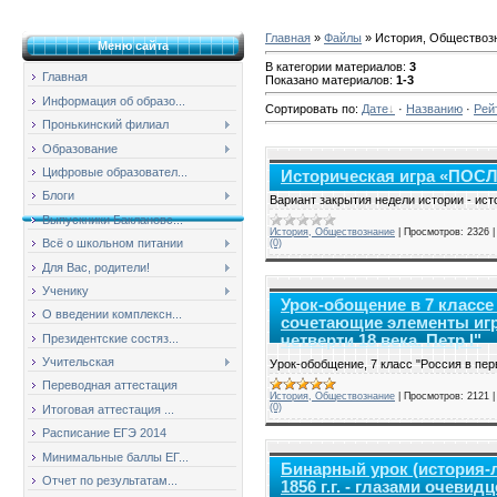
Главная
»
Файлы
» История, Обществоз
Меню сайта
В категории материалов
:
3
Главная
Показано материалов
:
1-3
Информация об образо...
Сортировать по
:
Дате
·
Названию
·
Рей
Пронькинский филиал
Образование
Цифровые образовател...
Историческая игра «ПО
Блоги
Вариант закрытия недели истории - ист
Выпускники Баклановс...
История, Обществознание
|
Просмотров:
2326
Всё о школьном питании
(0)
Для Вас, родители!
Ученику
Урок-обощение в 7 классе
О введении комплексн...
сочетающие элементы игр
Президентские состяз...
четверти 18 века. Петр I"
Учительская
Урок-обобщение, 7 класс "Россия в перв
Переводная аттестация
История, Обществознание
|
Просмотров:
2121
(0)
Итоговая аттестация ...
Расписание ЕГЭ 2014
Минимальные баллы ЕГ...
Бинарный урок (история-л
Отчет по результатам...
1856 г.г. - глазами очевид