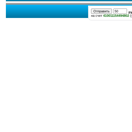
р
на счет
410011154494802
(