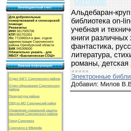
on-line
Внебюджетный счет:
Альдебаран-круп
Для добровольных
библиотека on-li
пожертвований и спонсорской
помощи:
учебная и технич
Реквизиты:
ИНН
5617005706
КПП
561701001
книги различных 
Л/с
771090014 в фин. отделе
администрации Сорочинского
фантастика, рус
района Оренбургской области
БИК
045308000
Обязательно указать - для
литература, стих
МБОУ «Баклановская СОШ»
романы, детская
Важная информация
Электронные библи
Отдел ЗАГС Сорочинского района
Добавил:
Милов В.В
Отдел образования Сорочинского
района
Прокуратура района
ОВД по МО Сорочинский район
Управление социальной защиты
населения Сорочинского района
Город Сорочинск
Сорочинск в Wikipedia