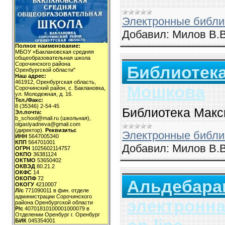
Электронные библи
Добавил:
Милов В.В
Полное наименование:
МБОУ «Баклановская средняя
общеобразовательная школа
Сорочинского района
Библиотек
Оренбургской области"
Наш адрес:
461912, Оренбургская область,
Мошкова
Сорочинский район, с. Баклановка,
ул. Молодежная, д. 16.
Тел./Факс:
8 (35346) 2-54-45
Библиотека Мак
Эл.почта:
b_school@mail.ru (школьная),
olgaslyadneva@gmail.com
(директор).
Реквизиты:
Электронные библи
ИНН
5647005340
КПП
564701001
Добавил:
Милов В.В
ОГРН
1025602114757
ОКПО
36381124
ОКТМО
53650402
ОКВЭД
80.21.2
ОКФС
14
ОКОПФ
72
Альдебара
ОКОГУ
4210007
Л/с
771090011 в фин. отделе
администрации Сорочинского
электронна
района Оренбургской области
Р/с
40701810100001000079 в
Отделении Оренбург г. Оренбург
БИК
045354001