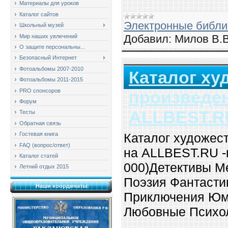
Материалы для уроков
Каталог сайтов
Электронные библи
Школьный музей
Добавил:
Милов В.В
Мир наших увлечений
О защите персональны...
Безопасный Интернет
Фотоальбомы 2007-2010
Каталог х
Фотоальбомы 2011-2015
PRO спонсоров
произведе
Форум
ALLBEST.R
Тесты
Обратная связь
Каталог художес
Гостевая книга
FAQ (вопрос/ответ)
на ALLBEST.RU -к
Каталог статей
000)Детективы М
Летний отдых 2015
Поэзия Фантасти
Наши координаты:
Приключения Юм
Любовные Психо