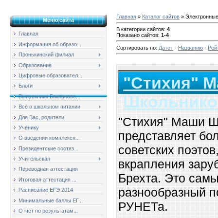
Главная
»
Каталог сайтов
» Электронные
Меню сайта
В категории сайтов
:
4
Главная
Показано сайтов
:
1-4
Информация об образо...
Сортировать по
:
Дате
·
Названию
·
Рей
Пронькинский филиал
Образование
Цифровые образовател...
"Стихия" 
Блоги
Школьнико
Выпускники Баклановс...
Всё о школьном питании
Для Вас, родители!
"Стихия" Маши Ш
Ученику
представляет бол
О введении комплексн...
советских поэтов
Президентские состяз...
Учительская
вкрапления зару
Переводная аттестация
Брехта. Это сам
Итоговая аттестация ...
разнообразный п
Расписание ЕГЭ 2014
Минимальные баллы ЕГ...
РУНЕТа.
Отчет по результатам...