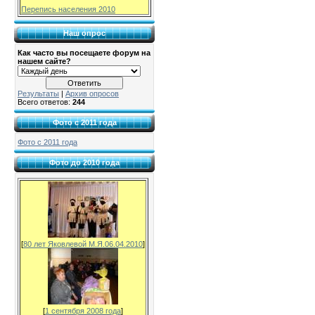
Перепись населения 2010
Наш опрос
Как часто вы посещаете форум на
нашем сайте?
Результаты
|
Архив опросов
Всего ответов:
244
Фото с 2011 года
Фото с 2011 года
Фото до 2010 года
[
80 лет Яковлевой М.Я.06.04.2010
]
[
1 сентября 2008 года
]