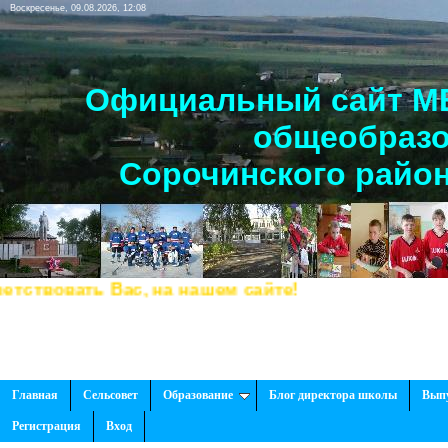
Воскресенье, 09.08.2026, 12:08
Официальный сайт МБ
общеобразо
Сорочинского район
вовать Вас, на нашем сайте!
Главная
Сельсовет
Образование
Блог директора школы
Вып
Регистрация
Вход