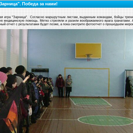
Зарница". Победа за нами!
ая игра "Зарница". Согласно маршрутным листам, выданным командам, бойцы трени
вую медицинскую помощь. Метко стреляли и разили воображаемого врага гранатами. 
ный отчет с результатами будет позже, а пока смотрите фотоотчет о прошедшем меро