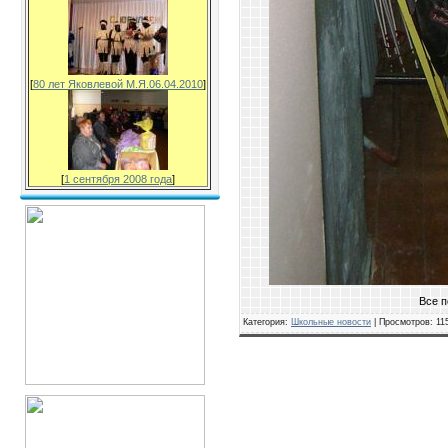
[
80 лет Яковлевой М.Я.06.04.2010
]
[
1 сентября 2008 года
]
Все п
Категория
:
Школьные новости
|
Просмотров
: 11