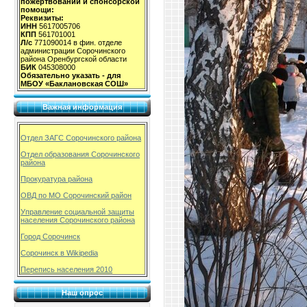
пожертвований и спонсорской
помощи:
Реквизиты:
ИНН
5617005706
КПП
561701001
Л/с
771090014 в фин. отделе
администрации Сорочинского
района Оренбургской области
БИК
045308000
Обязательно указать - для
МБОУ «Баклановская СОШ»
Важная информация
Отдел ЗАГС Сорочинского района
Отдел образования Сорочинского
района
Прокуратура района
ОВД по МО Сорочинский район
Управление социальной защиты
населения Сорочинского района
Город Сорочинск
Сорочинск в Wikipedia
Перепись населения 2010
Наш опрос