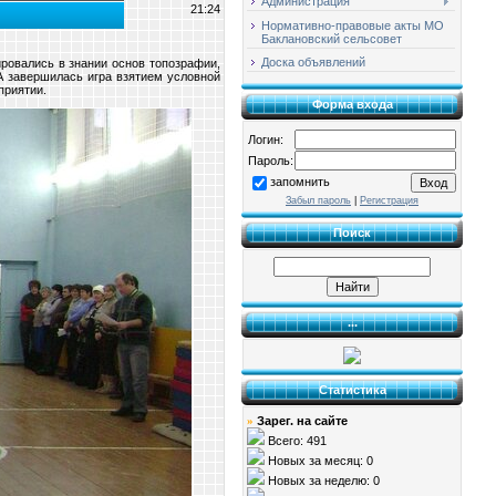
Администрация
21:24
Нормативно-правовые акты МО
Баклановский сельсовет
Доска объявлений
ровались в знании основ топозрафии,
А завершилась игра взятием условной
приятии.
Форма входа
Логин:
Пароль:
запомнить
Забыл пароль
|
Регистрация
Поиск
...
Статистика
Зарег. на сайте
»
Всего: 491
Новых за месяц: 0
Новых за неделю: 0