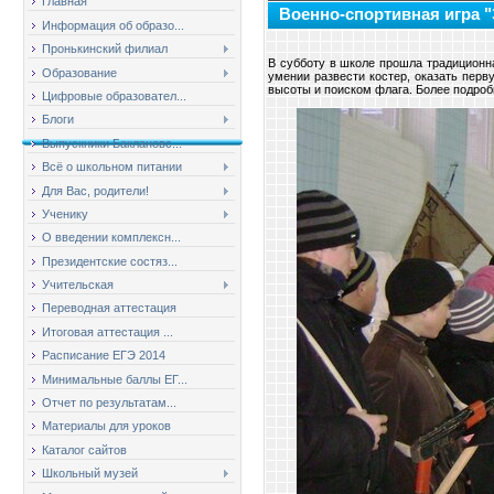
Главная
Военно-спортивная игра "
Информация об образо...
Пронькинский филиал
В субботу в школе прошла традиционн
Образование
умении развести костер, оказать пер
высоты и поиском флага. Более подроб
Цифровые образовател...
Блоги
Выпускники Баклановс...
Всё о школьном питании
Для Вас, родители!
Ученику
О введении комплексн...
Президентские состяз...
Учительская
Переводная аттестация
Итоговая аттестация ...
Расписание ЕГЭ 2014
Минимальные баллы ЕГ...
Отчет по результатам...
Материалы для уроков
Каталог сайтов
Школьный музей