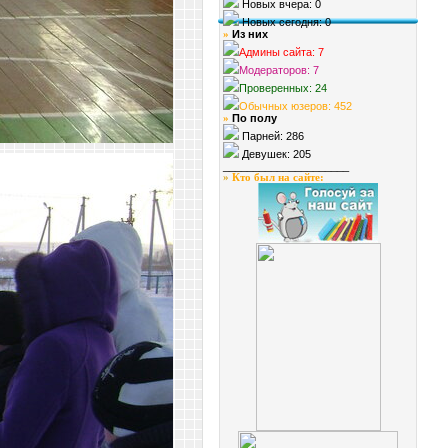
Новых вчера: 0
Новых сегодня: 0
Из них
»
Админы сайта: 7
Модераторов: 7
Проверенных: 24
Обычных юзеров: 452
По полу
»
Парней: 286
Девушек: 205
_____________________
»
Кто был на сайте
: