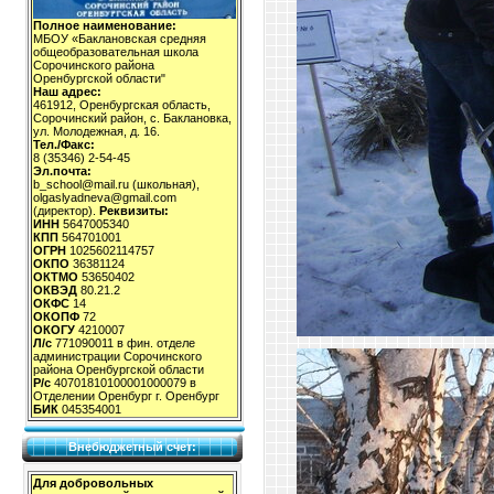
Полное наименование:
МБОУ «Баклановская средняя
общеобразовательная школа
Сорочинского района
Оренбургской области"
Наш адрес:
461912, Оренбургская область,
Сорочинский район, с. Баклановка,
ул. Молодежная, д. 16.
Тел./Факс:
8 (35346) 2-54-45
Эл.почта:
b_school@mail.ru (школьная),
olgaslyadneva@gmail.com
(директор).
Реквизиты:
ИНН
5647005340
КПП
564701001
ОГРН
1025602114757
ОКПО
36381124
ОКТМО
53650402
ОКВЭД
80.21.2
ОКФС
14
ОКОПФ
72
ОКОГУ
4210007
Л/с
771090011 в фин. отделе
администрации Сорочинского
района Оренбургской области
Р/с
40701810100001000079 в
Отделении Оренбург г. Оренбург
БИК
045354001
Внебюджетный счет:
Для добровольных