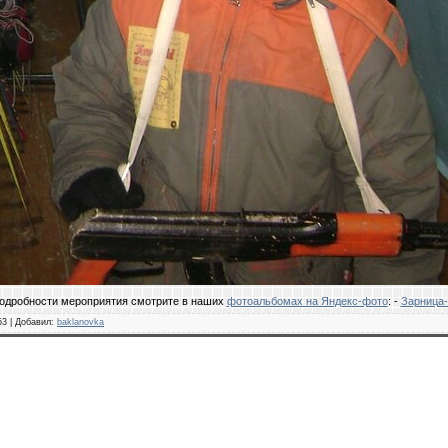
одробности мероприятия смотрите в наших
фотоальбомах на Яндекс-фото
: -
Зарница-
53 |
Добавил
:
baklanovka