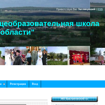
Приветствую Вас
Заглянувший
|
RSS
щеобразовательная школа
 области"
м
Регистрация
Вход
МО Баклановский сс