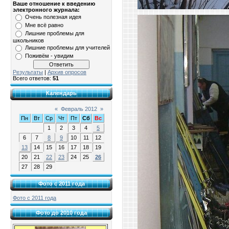
Ваше отношение к введению
электронного журнала:
Очень полезная идея
Мне всё равно
Лишние проблемы для
школьников
Лишние проблемы для учителей
Поживём - увидим
Результаты
|
Архив опросов
Всего ответов:
51
Календарь
«
Февраль 2012
»
Пн
Вт
Ср
Чт
Пт
Сб
Вс
1
2
3
4
5
6
7
8
9
10
11
12
13
14
15
16
17
18
19
20
21
22
23
24
25
26
27
28
29
Фото с 2011 года
Фото с 2011 года
Фото до 2010 года