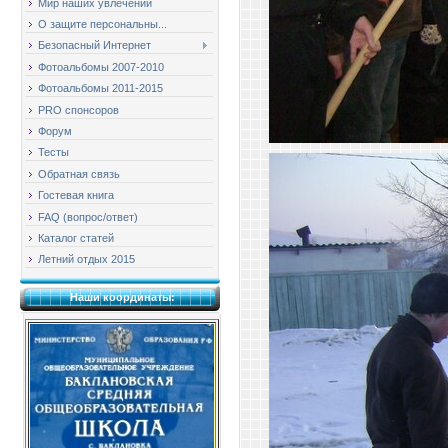
Мир наших увлечений
О защите персональны...
Безопасный Интернет
Фотоальбомы 2007-2010
Фотоальбомы 2011-2015
PRO спонсоров
Форум
Тесты
Обратная связь
Гостевая книга
FAQ (вопрос/ответ)
Каталог статей
Летний отдых 2015
Наши координаты: