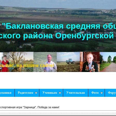
"Баклановская средняя об
кого района Оренбургской
м сайте!
ускники
Родителям
Ученикам
Учительская
Фото
Фору
спортивная игра "Зарница". Победа за нами!