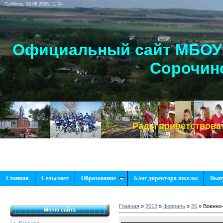
Суббота, 08.08.2026, 11:04
Официальный сайт МБОУ 
Сорочинс
Рады приветствовать Вас, на наше
Главная
Сельсовет
Образование
Блог директора школы
Вып
Главная
»
2012
»
Февраль
»
26
» Военно-
Меню сайта