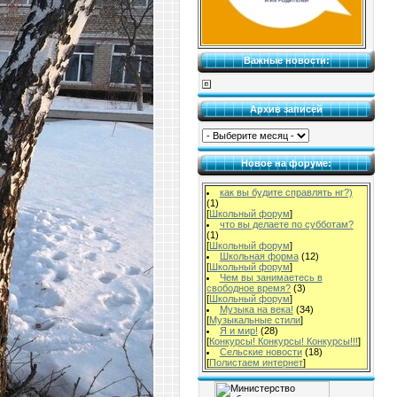
Важные новости:
Архив записей
Новое на форуме:
как вы будите справлять нг?)
(1)
[
Школьный форум
]
что вы делаете по субботам?
(1)
[
Школьный форум
]
Школьная форма
(12)
[
Школьный форум
]
Чем вы занимаетесь в
свободное время?
(3)
[
Школьный форум
]
Музыка на века!
(34)
[
Музыкальные стили
]
Я и мир!
(28)
[
Конкурсы! Конкурсы! Конкурсы!!!
]
Сельские новости
(18)
[
Полистаем интернет
]