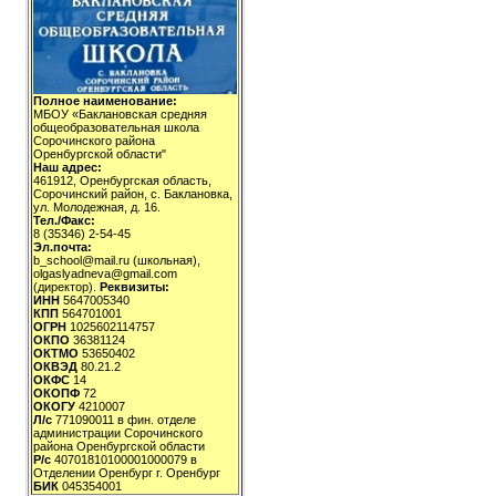
Полное наименование:
МБОУ «Баклановская средняя
общеобразовательная школа
Сорочинского района
Оренбургской области"
Наш адрес:
461912, Оренбургская область,
Сорочинский район, с. Баклановка,
ул. Молодежная, д. 16.
Тел./Факс:
8 (35346) 2-54-45
Эл.почта:
b_school@mail.ru (школьная),
olgaslyadneva@gmail.com
(директор).
Реквизиты:
ИНН
5647005340
КПП
564701001
ОГРН
1025602114757
ОКПО
36381124
ОКТМО
53650402
ОКВЭД
80.21.2
ОКФС
14
ОКОПФ
72
ОКОГУ
4210007
Л/с
771090011 в фин. отделе
администрации Сорочинского
района Оренбургской области
Р/с
40701810100001000079 в
Отделении Оренбург г. Оренбург
БИК
045354001