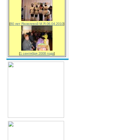
[
80 лет Яковлевой М.Я.06.04.2010
]
[
1 сентября 2008 года
]