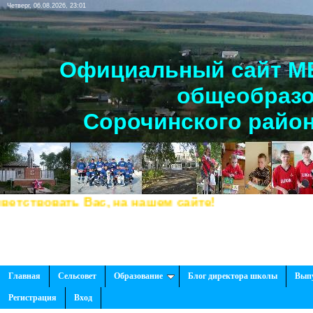
Четверг, 06.08.2026, 23:01
Официальный сайт МБ
общеобразо
Сорочинского район
твовать Вас, на нашем сайте!
Главная
Сельсовет
Образование
Блог директора школы
Вып
Регистрация
Вход