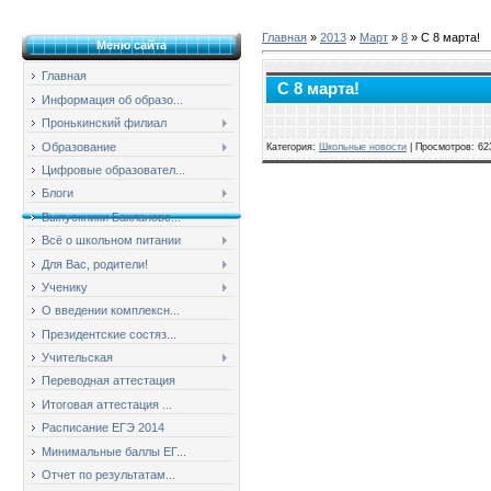
Главная
»
2013
»
Март
»
8
» С 8 марта!
Меню сайта
Главная
С 8 марта!
Информация об образо...
Пронькинский филиал
Образование
Категория
:
Школьные новости
|
Просмотров
: 62
Цифровые образовател...
Блоги
Выпускники Баклановс...
Всё о школьном питании
Для Вас, родители!
Ученику
О введении комплексн...
Президентские состяз...
Учительская
Переводная аттестация
Итоговая аттестация ...
Расписание ЕГЭ 2014
Минимальные баллы ЕГ...
Отчет по результатам...