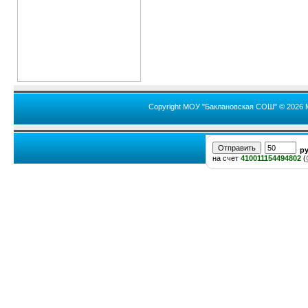
Copyright МОУ "Баклановская СОШ" © 2026 
р
на счет
410011154494802
(