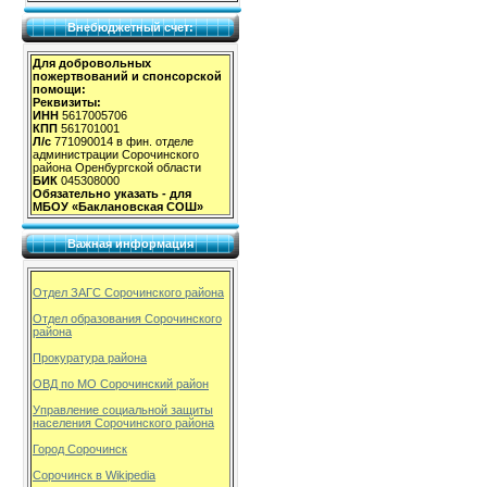
Внебюджетный счет:
Для добровольных
пожертвований и спонсорской
помощи:
Реквизиты:
ИНН
5617005706
КПП
561701001
Л/с
771090014 в фин. отделе
администрации Сорочинского
района Оренбургской области
БИК
045308000
Обязательно указать - для
МБОУ «Баклановская СОШ»
Важная информация
Отдел ЗАГС Сорочинского района
Отдел образования Сорочинского
района
Прокуратура района
ОВД по МО Сорочинский район
Управление социальной защиты
населения Сорочинского района
Город Сорочинск
Сорочинск в Wikipedia