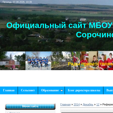
Пятница, 07.08.2026, 10:39
Официальный сайт МБОУ 
Сорочинс
Рады приветствовать Вас, 
Главная
Сельсовет
Образование
Блог директора школы
Вып
Главная
»
2014
»
Декабрь
»
12
» Рефере
Меню сайта