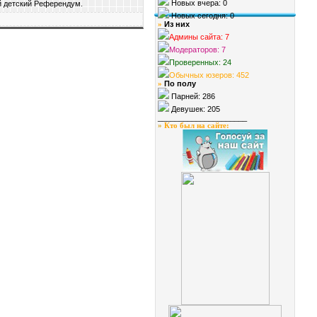
Новых вчера: 0
й детский Референдум.
Новых сегодня: 0
Из них
»
Админы сайта: 7
Модераторов: 7
Проверенных: 24
Обычных юзеров: 452
По полу
»
Парней: 286
Девушек: 205
_____________________
»
Кто был на сайте
: