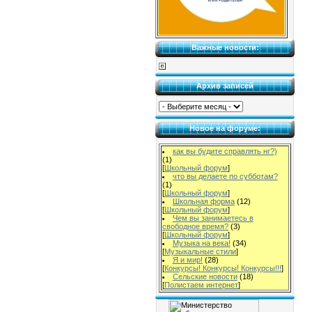
Важные новости:
Архив записей
Новое на форуме:
как вы будите справлять нг?)
(1)
[
Школьный форум
]
что вы делаете по субботам?
(1)
[
Школьный форум
]
Школьная форма
(12)
[
Школьный форум
]
Чем вы занимаетесь в
свободное время?
(3)
[
Школьный форум
]
Музыка на века!
(34)
[
Музыкальные стили
]
Я и мир!
(28)
[
Конкурсы! Конкурсы! Конкурсы!!!
]
Сельские новости
(18)
[
Полистаем интернет
]