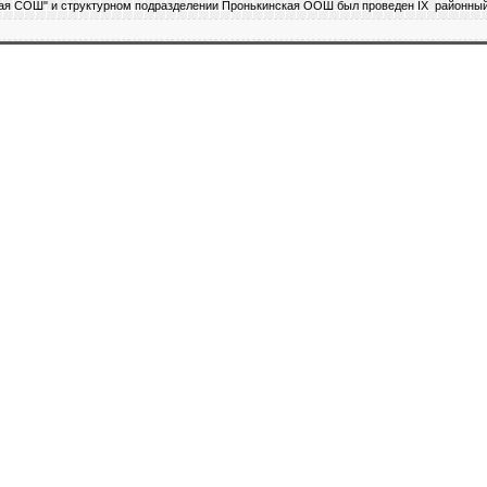
кая СОШ" и структурном подразделении Пронькинская ООШ был проведен IX районны