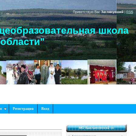
Приветствую Вас
Заглянувший
|
RSS
щеобразовательная школа
 области"
м
Регистрация
Вход
МО Баклановский сс