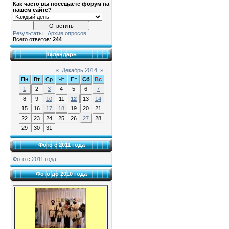
Как часто вы посещаете форум на
нашем сайте?
Результаты
|
Архив опросов
Всего ответов:
244
Календарь
«
Декабрь 2014
»
Пн
Вт
Ср
Чт
Пт
Сб
Вс
1
2
3
4
5
6
7
8
9
10
11
12
13
14
15
16
17
18
19
20
21
22
23
24
25
26
27
28
29
30
31
Фото с 2011 года
Фото с 2011 года
Фото до 2010 года