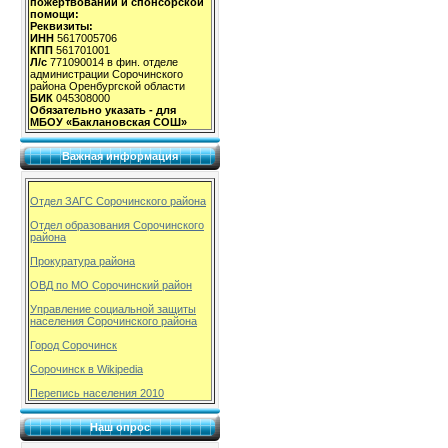
пожертвований и спонсорской
помощи:
Реквизиты:
ИНН
5617005706
КПП
561701001
Л/с
771090014 в фин. отделе
администрации Сорочинского
района Оренбургской области
БИК
045308000
Обязательно указать - для
МБОУ «Баклановская СОШ»
Важная информация
Отдел ЗАГС Сорочинского района
Отдел образования Сорочинского
района
Прокуратура района
ОВД по МО Сорочинский район
Управление социальной защиты
населения Сорочинского района
Город Сорочинск
Сорочинск в Wikipedia
Перепись населения 2010
Наш опрос