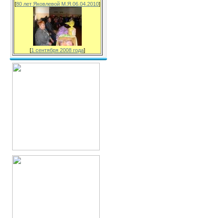
[
80 лет Яковлевой М.Я.06.04.2010
]
[
1 сентября 2008 года
]