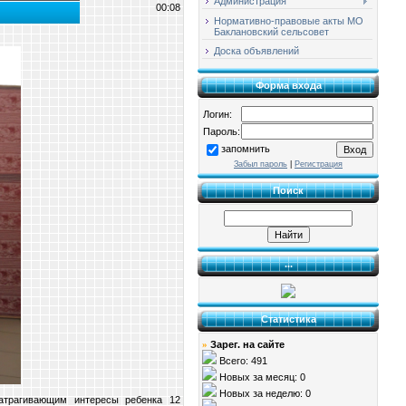
Администрация
00:08
Нормативно-правовые акты МО
Баклановский сельсовет
Доска объявлений
Форма входа
Логин:
Пароль:
запомнить
Забыл пароль
|
Регистрация
Поиск
...
Статистика
Зарег. на сайте
»
Всего: 491
Новых за месяц: 0
Новых за неделю: 0
атрагивающим интересы ребенка 12