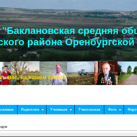
"Баклановская средняя об
кого района Оренбургской
на нашем сайте!
ускники
Родителям
Ученикам
Учительская
Фото
Фору
ндум