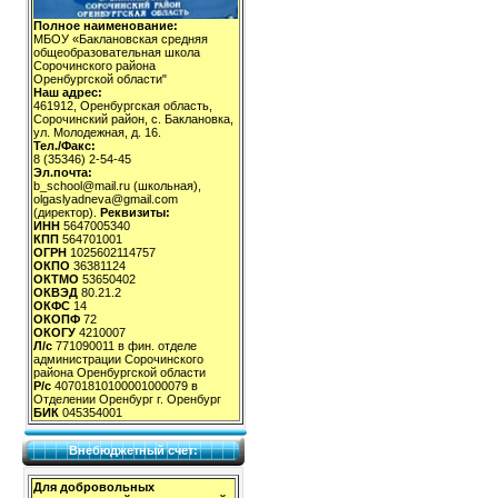
Полное наименование:
МБОУ «Баклановская средняя
общеобразовательная школа
Сорочинского района
Оренбургской области"
Наш адрес:
461912, Оренбургская область,
Сорочинский район, с. Баклановка,
ул. Молодежная, д. 16.
Тел./Факс:
8 (35346) 2-54-45
Эл.почта:
b_school@mail.ru (школьная),
olgaslyadneva@gmail.com
(директор).
Реквизиты:
ИНН
5647005340
КПП
564701001
ОГРН
1025602114757
ОКПО
36381124
ОКТМО
53650402
ОКВЭД
80.21.2
ОКФС
14
ОКОПФ
72
ОКОГУ
4210007
Л/с
771090011 в фин. отделе
администрации Сорочинского
района Оренбургской области
Р/с
40701810100001000079 в
Отделении Оренбург г. Оренбург
БИК
045354001
Внебюджетный счет:
Для добровольных