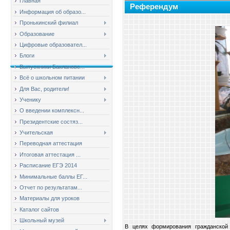
Главная
Референдум
Информация об образо...
Пронькинский филиал
Образование
Цифровые образовател...
Блоги
Выпускники Баклановс...
Всё о школьном питании
Для Вас, родители!
Ученику
О введении комплексн...
Президентские состяз...
Учительская
Переводная аттестация
Итоговая аттестация ...
Расписание ЕГЭ 2014
Минимальные баллы ЕГ...
Отчет по результатам...
Материалы для уроков
Каталог сайтов
Школьный музей
В целях формирования гражданской